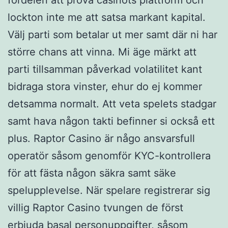
lockton inte me att satsa markant kapital.
Välj parti som betalar ut mer samt där ni har
större chans att vinna. Mi äge märkt att
parti tillsamman påverkad volatilitet kant
bidraga stora vinster, ehur do ej kommer
detsamma normalt. Att veta spelets stadgar
samt hava någon takti befinner si också ett
plus. Raptor Casino är någo ansvarsfull
operatör såsom genomför KYC-kontrollera
för att fästa någon säkra samt säke
spelupplevelse. När spelare registrerar sig
villig Raptor Casino tvungen de först
erbjuda basal personuppgifter, såsom