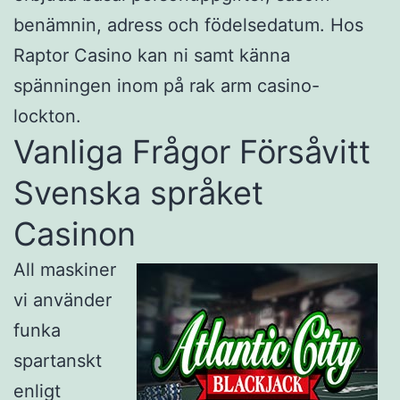
benämnin, adress och födelsedatum. Hos
Raptor Casino kan ni samt känna
spänningen inom på rak arm casino-
lockton.
Vanliga Frågor Försåvitt
Svenska språket
Casinon
All maskiner
vi använder
funka
spartanskt
enligt