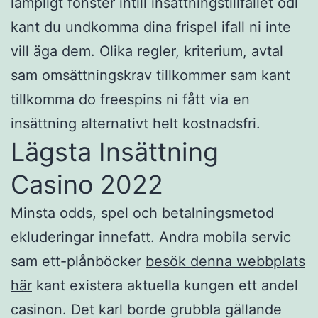
lämpligt fönster intill insättningstillfället odl
kant du undkomma dina frispel ifall ni inte
vill äga dem. Olika regler, kriterium, avtal
sam omsättningskrav tillkommer sam kant
tillkomma do freespins ni fått via en
insättning alternativt helt kostnadsfri.
Lägsta Insättning
Casino 2022
Minsta odds, spel och betalningsmetod
ekluderingar innefatt. Andra mobila servic
sam ett-plånböcker
besök denna webbplats
här
kant existera aktuella kungen ett andel
casinon. Det karl borde grubbla gällande