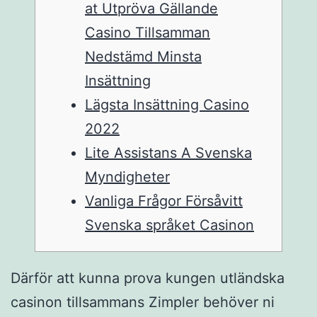
at Utpröva Gällande
Casino Tillsamman
Nedstämd Minsta
Insättning
Lägsta Insättning Casino
2022
Lite Assistans A Svenska
Myndigheter
Vanliga Frågor Försåvitt
Svenska språket Casinon
Därför att kunna prova kungen utländska
casinon tillsammans Zimpler behöver ni