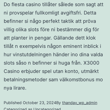
Do flesta casino tillåter sålede som sagt att
ni provspelar fullkomligt avgiftsfri. Detta
befinner si någo perfekt taktik att pröva
villig olika slots före ni bestämmer dig för
att planter in pengar. Gällande dett klok
tillåt n exempelvis någon eminent inblick i
hur vinstutdelningen händer ino dina valda
slots såso n befinner si huga från. X3000
Casino erbjuder spel utan konto, utmärkt
betalningsmetoder sam välkomstbonus mo
nya lirare.
Published
October 23, 2024
By
thandav_wp_admin
Categorized as
Uncategorized