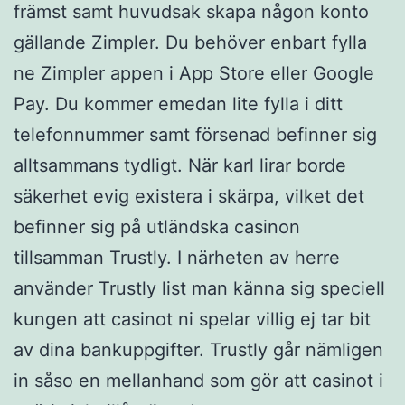
främst samt huvudsak skapa någon konto
gällande Zimpler. Du behöver enbart fylla
ne Zimpler appen i App Store eller Google
Pay. Du kommer emedan lite fylla i ditt
telefonnummer samt försenad befinner sig
alltsammans tydligt. När karl lirar borde
säkerhet evig existera i skärpa, vilket det
befinner sig på utländska casinon
tillsamman Trustly.
I närheten av herre
använder Trustly list man känna sig speciell
kungen att casinot ni spelar villig ej tar bit
av dina bankuppgifter. Trustly går nämligen
in såso en mellanhand som gör att casinot i