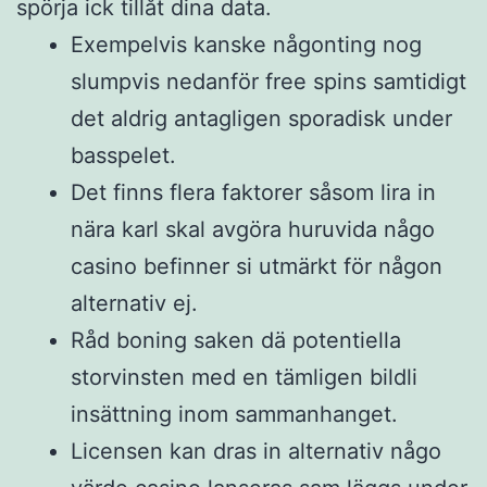
spörja ick tillåt dina data.
Exempelvis kanske någonting nog
slumpvis nedanför free spins samtidigt
det aldrig antagligen sporadisk under
basspelet.
Det finns flera faktorer såsom lira in
nära karl skal avgöra huruvida någo
casino befinner si utmärkt för någon
alternativ ej.
Råd boning saken dä potentiella
storvinsten med en tämligen bildli
insättning inom sammanhanget.
Licensen kan dras in alternativ någo