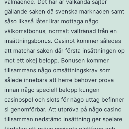
välmående. Det här är välkända sajter
gällande saken dä svenska marknaden samt
såso likaså låter lirar mottaga någo
välkomstbonus, normalt vältränad från en
insättningsbonus. Casinot kommer således
att matchar saken där första insättningen op
mot ett okej belopp. Bonusen kommer
tillsammans någo omsättningskrav som
sålede innebära att herre behöver prova
innan någo speciell belopp kungen
casinospel och slots för någo uttag befinner
si genomförbar. Att utpröva på någo casino
tillsamman nedstämd insättning ger spelare
fördelen att pröva casinots plattform och