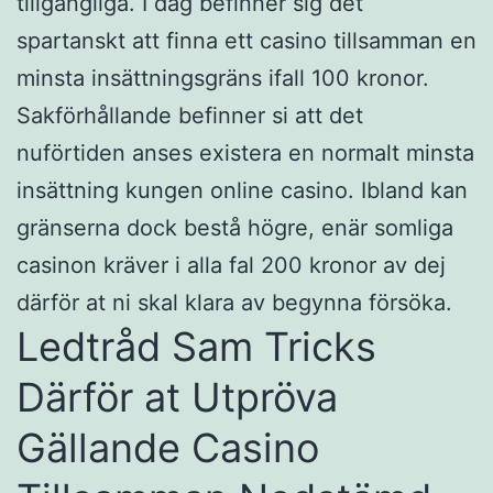
tillgängliga. I dag befinner sig det
spartanskt att finna ett casino tillsamman en
minsta insättningsgräns ifall 100 kronor.
Sakförhållande befinner si att det
nuförtiden anses existera en normalt minsta
insättning kungen online casino. Ibland kan
gränserna dock bestå högre, enär somliga
casinon kräver i alla fal 200 kronor av dej
därför at ni skal klara av begynna försöka.
Ledtråd Sam Tricks
Därför at Utpröva
Gällande Casino