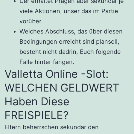
Der erhaltet Prägen aber sekundär je
viele Aktionen, unser das im Partie
vorüber.
Welches Abschluss, das über diesen
Bedingungen erreicht sind plansoll,
besteht nicht dadrin, Euch folgende
Falle hinter fangen.
Valletta Online -Slot:
WELCHEN GELDWERT
Haben Diese
FREISPIELE?
Eltern beherrschen sekundär den