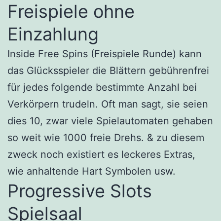
Freispiele ohne
Einzahlung
Inside Free Spins (Freispiele Runde) kann
das Glücksspieler die Blättern gebührenfrei
für jedes folgende bestimmte Anzahl bei
Verkörpern trudeln. Oft man sagt, sie seien
dies 10, zwar viele Spielautomaten gehaben
so weit wie 1000 freie Drehs. & zu diesem
zweck noch existiert es leckeres Extras,
wie anhaltende Hart Symbolen usw.
Progressive Slots
Spielsaal