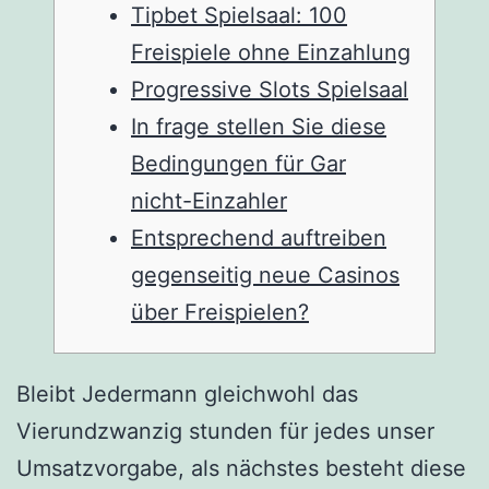
Tipbet Spielsaal: 100
Freispiele ohne Einzahlung
Progressive Slots Spielsaal
In frage stellen Sie diese
Bedingungen für Gar
nicht-Einzahler
Entsprechend auftreiben
gegenseitig neue Casinos
über Freispielen?
Bleibt Jedermann gleichwohl das
Vierundzwanzig stunden für jedes unser
Umsatzvorgabe, als nächstes besteht diese