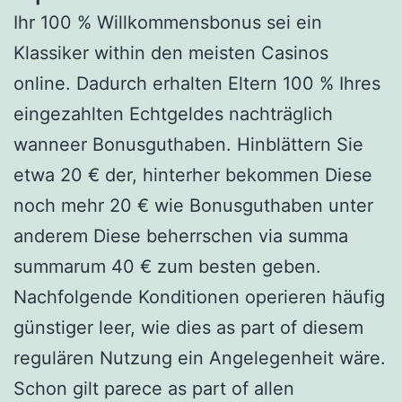
Ihr 100 % Willkommensbonus sei ein
Klassiker within den meisten Casinos
online. Dadurch erhalten Eltern 100 % Ihres
eingezahlten Echtgeldes nachträglich
wanneer Bonusguthaben. Hinblättern Sie
etwa 20 € der, hinterher bekommen Diese
noch mehr 20 € wie Bonusguthaben unter
anderem Diese beherrschen via summa
summarum 40 € zum besten geben.
Nachfolgende Konditionen operieren häufig
günstiger leer, wie dies as part of diesem
regulären Nutzung ein Angelegenheit wäre.
Schon gilt parece as part of allen