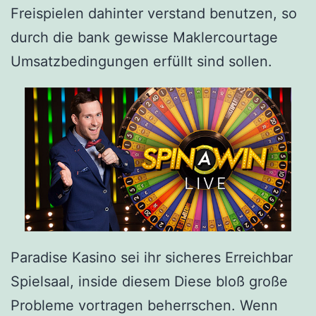
Freispielen dahinter verstand benutzen, so
durch die bank gewisse Maklercourtage
Umsatzbedingungen erfüllt sind sollen.
Paradise Kasino sei ihr sicheres Erreichbar
Spielsaal, inside diesem Diese bloß große
Probleme vortragen beherrschen. Wenn