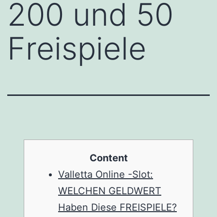
200 und 50
Freispiele
Content
Valletta Online -Slot:
WELCHEN GELDWERT
Haben Diese FREISPIELE?