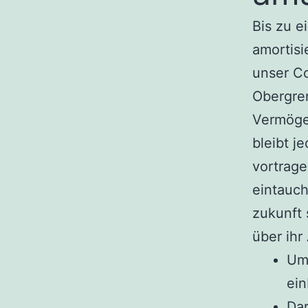
Bis zu e
amortisi
unser Co
Obergren
Vermögen
bleibt j
vortrage
eintauc
zukunft
über ih
Um
ein
Dar