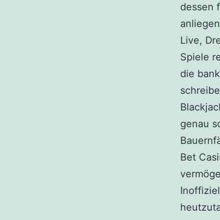
dessen f
anliege
Live, Dr
Spiele r
die bank
schreibe
Blackjac
genau so
Bauernfä
Bet Cas
vermöge
Inoffizie
heutzuta