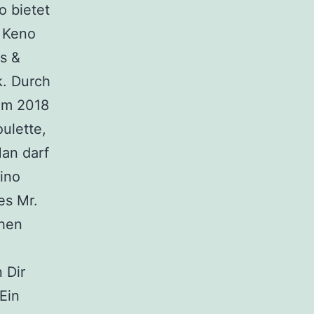
o bietet
t Keno
os &
k. Durch
dem 2018
ulette,
Man darf
sino
es Mr.
ehen
n Dir
Ein