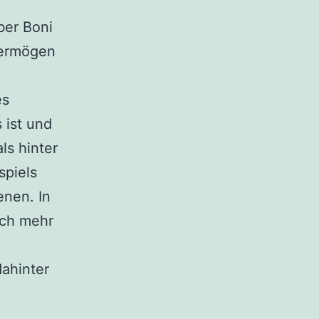
ber Boni
ermögen
es
 ist und
ls hinter
spiels
nen. In
och mehr
ahinter