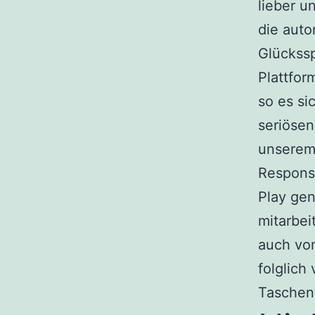
lieber u
die auto
Glückssp
Plattfor
so es si
seriösen
unserem 
Respons 
Play gen
mitarbei
auch von
folglich
Taschent