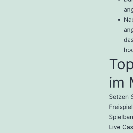
an
Nac
an
das
hoc
To
im 
Setzen S
Freispie
Spielba
Live Cas