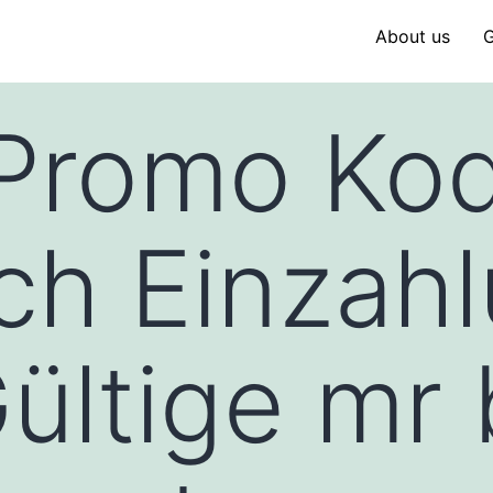
About us
G
 Promo Ko
ch Einzah
ültige mr 