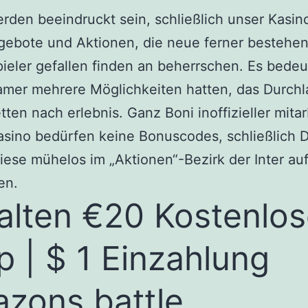
rden beeindruckt sein, schließlich unser Kasino
gebote und Aktionen, die neue ferner bestehe
ieler gefallen finden an beherrschen. Es bedeu
mer mehrere Möglichkeiten hatten, das Durchla
tten nach erlebnis.
Ganz Boni inoffizieller mitar
sino bedürfen keine Bonuscodes, schließlich 
iese mühelos im „Aktionen“-Bezirk der Inter auft
en.
alten €20 Kostenlos
p | $ 1 Einzahlung
zons battle