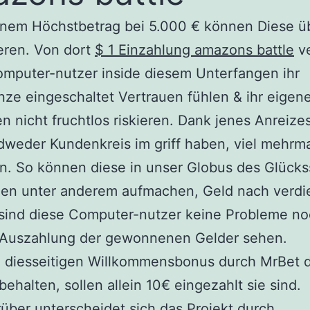
inem Höchstbetrag bei 5.000 € können Diese ü
eren. Von dort
$ 1 Einzahlung amazons battle
v
mputer-nutzer inside diesem Unterfangen ihr
ze eingeschaltet Vertrauen fühlen & ihr eigen
 nicht fruchtlos riskieren. Dank jenes Anreizes
edweder Kundenkreis im griff haben, viel mehrma
n. So können diese in unser Globus des Glücks
hen unter anderem aufmachen, Geld nach verdie
 sind diese Computer-nutzer keine Probleme n
r Auszahlung der gewonnenen Gelder sehen.
 diesseitigen Willkommensbonus durch MrBet d
behalten, sollen allein 10€ eingezahlt sie sind.
über unterscheidet sich das Projekt durch