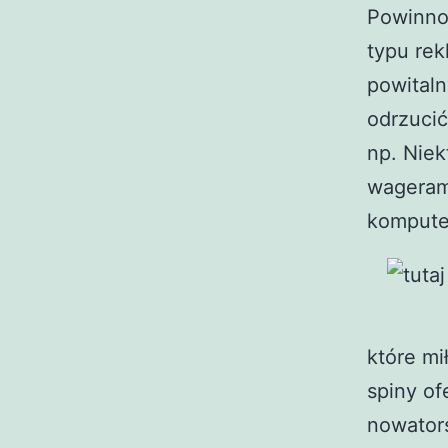
Powinno 
typu re
powitaln
odrzucić
np. Niek
wageram
kompute
które mi
spiny of
nowators