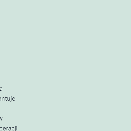
a
antuje
w
peracji