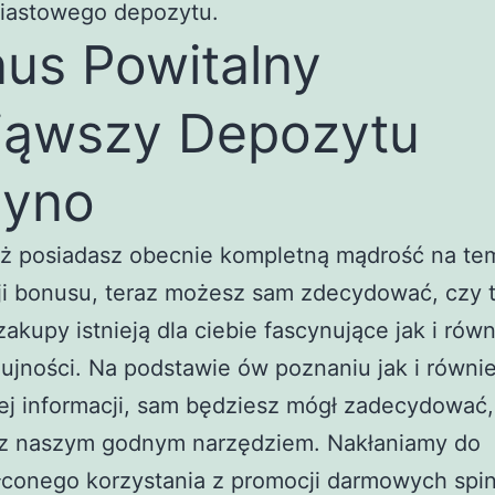
iastowego depozytu.
us Powitalny
jąwszy Depozytu
syno
ż posiadasz obecnie kompletną mądrość na te
ji bonusu, teraz możesz sam zdecydować, czy 
zakupy istnieją dla ciebie fascynujące jak i rów
ujności. Na podstawie ów poznaniu jak i równi
j informacji, sam będziesz mógł zadecydować, 
 z naszym godnym narzędziem. Nakłaniamy do
łconego korzystania z promocji darmowych spi