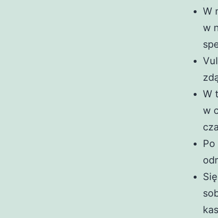
W n
w 
spe
Vul
zd
W 
w c
cza
Po 
odr
Si
sob
kas