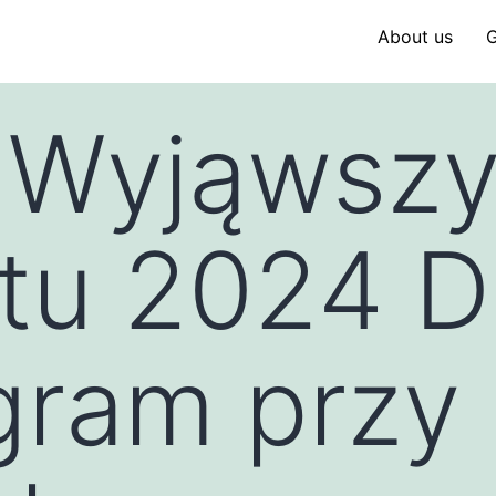
About us
G
 Wyjąwsz
tu 2024 
gram przy