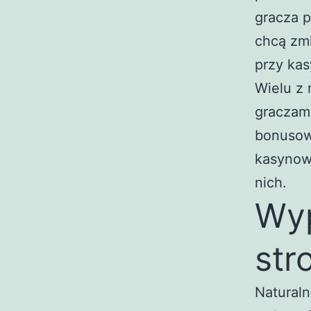
gracza p
chcą zmi
przy kas
Wielu z 
graczami
bonusow
kasynowy
nich.
Wyp
str
Naturaln