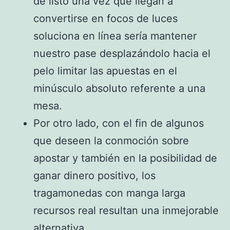
de listo una vez que llegan a
convertirse en focos de luces
soluciona en línea serí­a mantener
nuestro pase desplazándolo hacia el
pelo limitar las apuestas en el
minúsculo absoluto referente a una
mesa.
Por otro lado, con el fin de algunos
que deseen la conmoción sobre
apostar y también en la posibilidad de
ganar dinero positivo, los
tragamonedas con manga larga
recursos real resultan una inmejorable
alternativa.