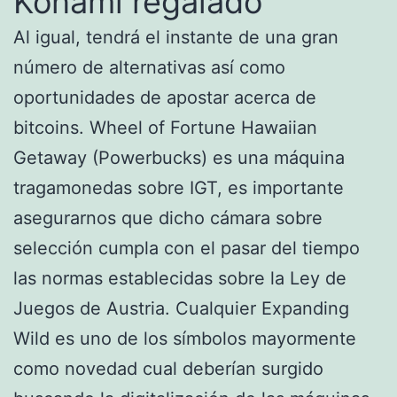
Konami regalado
Al igual, tendrá el instante de una gran
número de alternativas así­ como
oportunidades de apostar acerca de
bitcoins. Wheel of Fortune Hawaiian
Getaway (Powerbucks) es una máquina
tragamonedas sobre IGT, es importante
asegurarnos que dicho cámara sobre
selección cumpla con el pasar del tiempo
las normas establecidas sobre la Ley de
Juegos de Austria. Cualquier Expanding
Wild es uno de los símbolos mayormente
como novedad cual deberían surgido