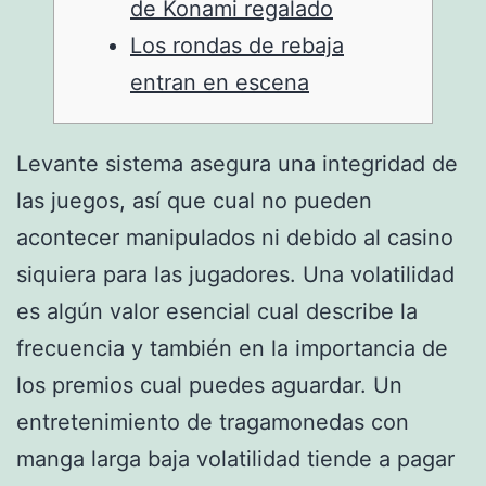
de Konami regalado
Los rondas de rebaja
entran en escena
Levante sistema asegura una integridad de
las juegos, así que cual no pueden
acontecer manipulados ni debido al casino
siquiera para las jugadores. Una volatilidad
es algún valor esencial cual describe la
frecuencia y también en la importancia de
los premios cual puedes aguardar. Un
entretenimiento de tragamonedas con
manga larga baja volatilidad tiende a pagar