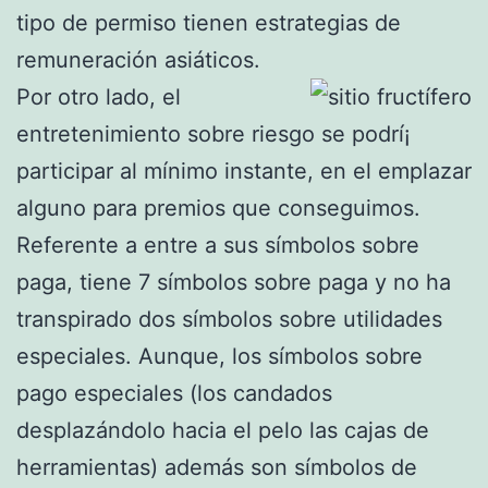
tipo de permiso tienen estrategias de
remuneración asiáticos.
Por otro lado, el
entretenimiento sobre riesgo se podrí¡
participar al mí­nimo instante, en el emplazar
alguno para premios que conseguimos.
Referente a entre a sus símbolos sobre
paga, tiene 7 símbolos sobre paga y no ha
transpirado dos símbolos sobre utilidades
especiales. Aunque, los símbolos sobre
pago especiales (los candados
desplazándolo hacia el pelo las cajas de
herramientas) además son símbolos de