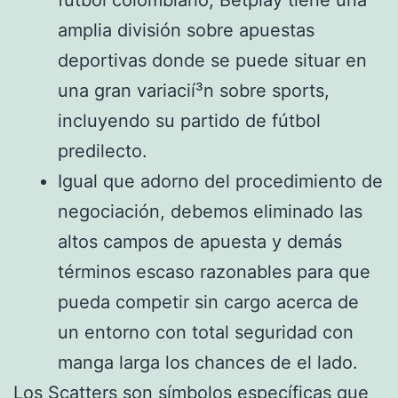
amplia división sobre apuestas
deportivas donde se puede situar en
una gran variacií³n sobre sports,
incluyendo su partido de fútbol
predilecto.
Igual que adorno del procedimiento de
negociación, debemos eliminado las
altos campos de apuesta y demás
términos escaso razonables para que
pueda competir sin cargo acerca de
un entorno con total seguridad con
manga larga los chances de el lado.
Los Scatters son símbolos específicas que