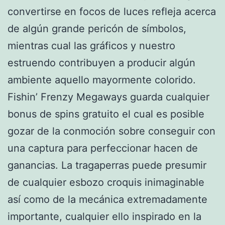
convertirse en focos de luces refleja acerca
de algún grande pericón de símbolos,
mientras cual las gráficos y nuestro
estruendo contribuyen a producir algún
ambiente aquello mayormente colorido.
Fishin’ Frenzy Megaways guarda cualquier
bonus de spins gratuito el cual es posible
gozar de la conmoción sobre conseguir con
una captura para perfeccionar hacen de
ganancias. La tragaperras puede presumir
de cualquier esbozo croquis inimaginable
así­ como de la mecánica extremadamente
importante, cualquier ello inspirado en la