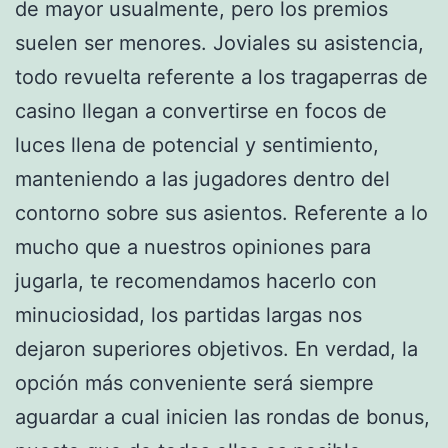
de mayor usualmente, pero los premios
suelen ser menores.
Joviales su asistencia,
todo revuelta referente a los tragaperras de
casino llegan a convertirse en focos de
luces llena de potencial y sentimiento,
manteniendo a las jugadores dentro del
contorno sobre sus asientos. Referente a lo
mucho que a nuestros opiniones para
jugarla, te recomendamos hacerlo con
minuciosidad, los partidas largas nos
dejaron superiores objetivos. En verdad, la
opción más conveniente será siempre
aguardar a cual inicien las rondas de bonus,