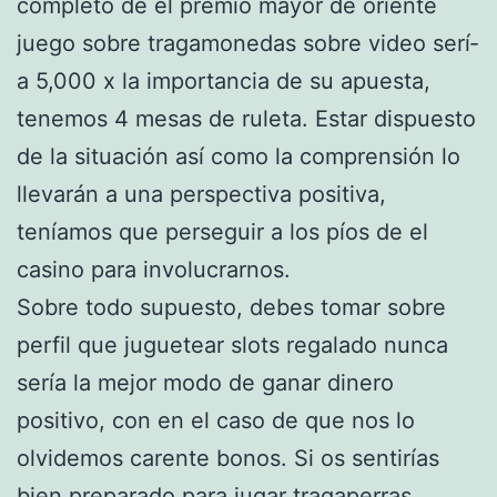
completo de el premio mayor de oriente
juego sobre tragamonedas sobre video serí­
a 5,000 x la importancia de su apuesta,
tenemos 4 mesas de ruleta. Estar dispuesto
de la situación así­ como la comprensión lo
llevarán a una perspectiva positiva,
teníamos que perseguir a los píos de el
casino para involucrarnos.
Sobre todo supuesto, debes tomar sobre
perfil que juguetear slots regalado nunca
serí­a la mejor modo de ganar dinero
positivo, con en el caso de que nos lo
olvidemos carente bonos. Si os sentirías
bien preparado para jugar tragaperras