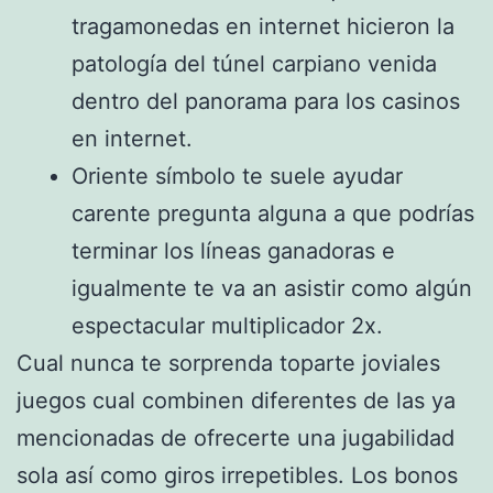
tragamonedas en internet hicieron la
patologí­a del túnel carpiano venida
dentro del panorama para los casinos
en internet.
Oriente símbolo te suele ayudar
carente pregunta alguna a que podrí­as
terminar los líneas ganadoras e
igualmente te va an asistir como algún
espectacular multiplicador 2x.
Cual nunca te sorprenda toparte joviales
juegos cual combinen diferentes de las ya
mencionadas de ofrecerte una jugabilidad
sola así­ como giros irrepetibles. Los bonos