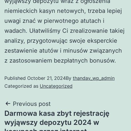
wyjąwszy depozytu wraz z ogłoszenia
niemieckich kasyn netowych, trzeba lepiej
uwagi znać w pierwotnego atutach i
wadach. Ułatwiliśmy Ci zrealizowanie takiej
analizy, przygotowując swoje eksperckie
zestawienie atutów i minusów związanych
z zastosowaniem bezpłatnych bonusów.
Published
October 21, 2024
By
thandav_wp_admin
Categorized as
Uncategorized
Previous post
Darmowa kasa zbyt rejestrację
wyjąwszy depozytu 2024 w