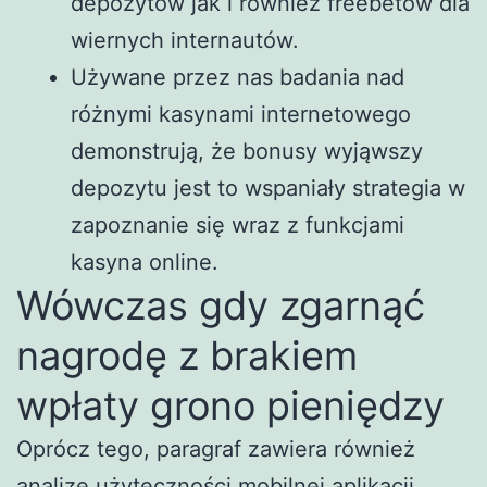
depozytów jak i również freebetów dla
wiernych internautów.
Używane przez nas badania nad
różnymi kasynami internetowego
demonstrują, że bonusy wyjąwszy
depozytu jest to wspaniały strategia w
zapoznanie się wraz z funkcjami
kasyna online.
Wówczas gdy zgarnąć
nagrodę z brakiem
wpłaty grono pieniędzy
Oprócz tego, paragraf zawiera również
analizę użyteczności mobilnej aplikacji