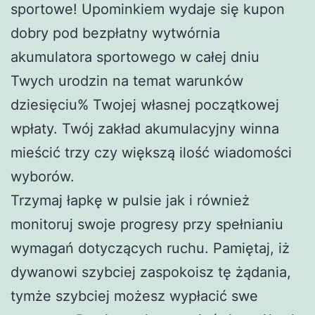
sportowe! Upominkiem wydaje się kupon
dobry pod bezpłatny wytwórnia
akumulatora sportowego w całej dniu
Twych urodzin na temat warunków
dziesięciu% Twojej własnej początkowej
wpłaty. Twój zakład akumulacyjny winna
mieścić trzy czy większą ilość wiadomości
wyborów.
Trzymaj łapkę w pulsie jak i również
monitoruj swoje progresy przy spełnianiu
wymagań dotyczących ruchu. Pamiętaj, iż
dywanowi szybciej zaspokoisz tę żądania,
tymże szybciej możesz wypłacić swe