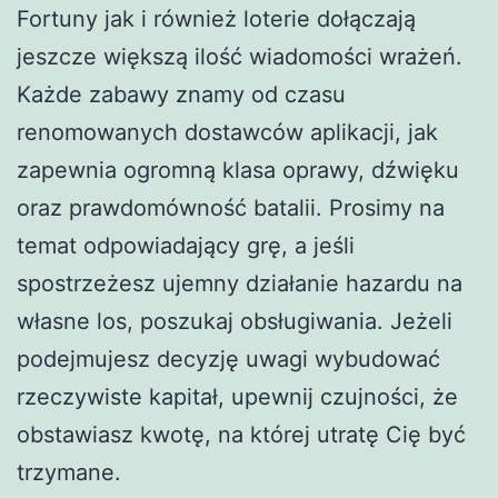
Fortuny jak i również loterie dołączają
jeszcze większą ilość wiadomości wrażeń.
Każde zabawy znamy od czasu
renomowanych dostawców aplikacji, jak
zapewnia ogromną klasa oprawy, dźwięku
oraz prawdomówność batalii. Prosimy na
temat odpowiadający grę, a jeśli
spostrzeżesz ujemny działanie hazardu na
własne los, poszukaj obsługiwania. Jeżeli
podejmujesz decyzję uwagi wybudować
rzeczywiste kapitał, upewnij czujności, że
obstawiasz kwotę, na której utratę Cię być
trzymane.