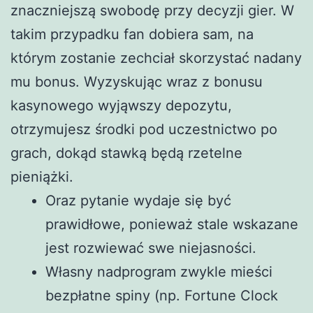
znaczniejszą swobodę przy decyzji gier. W
takim przypadku fan dobiera sam, na
którym zostanie zechciał skorzystać nadany
mu bonus. Wyzyskując wraz z bonusu
kasynowego wyjąwszy depozytu,
otrzymujesz środki pod uczestnictwo po
grach, dokąd stawką będą rzetelne
pieniążki.
Oraz pytanie wydaje się być
prawidłowe, ponieważ stale wskazane
jest rozwiewać swe niejasności.
Własny nadprogram zwykle mieści
bezpłatne spiny (np. Fortune Clock