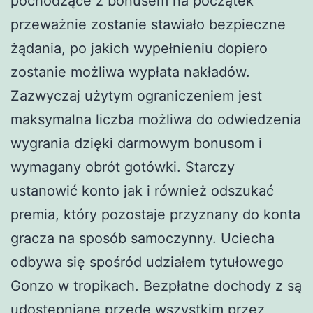
pochodzące z bonusem na początek
przeważnie zostanie stawiało bezpieczne
żądania, po jakich wypełnieniu dopiero
zostanie możliwa wypłata nakładów.
Zazwyczaj użytym ograniczeniem jest
maksymalna liczba możliwa do odwiedzenia
wygrania dzięki darmowym bonusom i
wymagany obrót gotówki. Starczy
ustanowić konto jak i również odszukać
premia, który pozostaje przyznany do konta
gracza na sposób samoczynny. Uciecha
odbywa się spośród udziałem tytułowego
Gonzo w tropikach. Bezpłatne dochody z są
udostępniane przede wszystkim przez