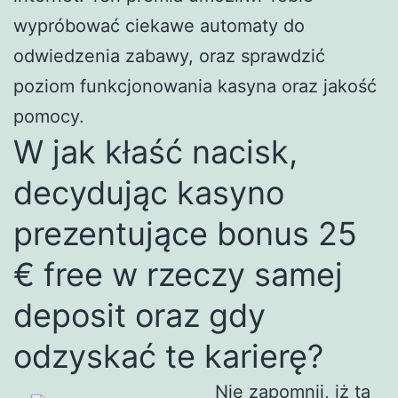
wypróbować ciekawe automaty do
odwiedzenia zabawy, oraz sprawdzić
poziom funkcjonowania kasyna oraz jakość
pomocy.
W jak kłaść nacisk,
decydując kasyno
prezentujące bonus 25
€ free w rzeczy samej
deposit oraz gdy
odzyskać te karierę?
Nie zapomnij, iż ta