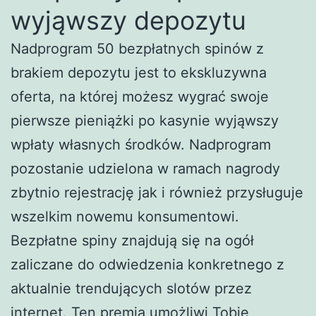
wyjąwszy depozytu
Nadprogram 50 bezpłatnych spinów z
brakiem depozytu jest to ekskluzywna
oferta, na której możesz wygrać swoje
pierwsze pieniążki po kasynie wyjąwszy
wpłaty własnych środków. Nadprogram
pozostanie udzielona w ramach nagrody
zbytnio rejestrację jak i również przysługuje
wszelkim nowemu konsumentowi.
Bezpłatne spiny znajdują się na ogół
zaliczane do odwiedzenia konkretnego z
aktualnie trendujących slotów przez
internet. Ten premia umożliwi Tobie