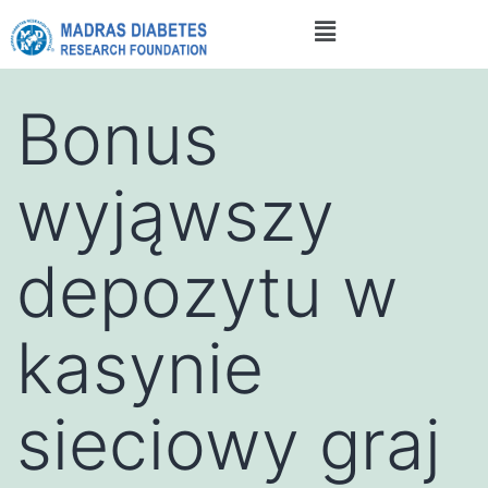
Bonus
wyjąwszy
depozytu w
kasynie
sieciowy graj