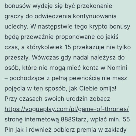
bonusów wydaje się być przekonanie
graczy do odwiedzenia kontynuowania
uciechy. W następstwie tego krypto bonusy
będą przeważnie proponowane co jakiś
czas, a którykolwiek 15 przekazuje nie tylko
przeszły. Wówczas gdy nadal należysz do
osób, które nie mogą mieć konta w Nomini
– pochodzące z pełną pewnością nie masz
pojęcia w ten sposób, jak Ciebie omija!
Przy czasach swoich urodzin zobacz
https://vogueplay.com/pl/game-of-thrones/
stronę internetową 888Starz, wpłać min. 55
Pln jak i również odbierz premia w zakłady