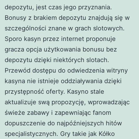
depozytu, jest czas jego przyznania.
Bonusy z brakiem depozytu znajdują się w
szczególności znane w grach slotowych.
Sporo kasyn przez internet proponuje
gracza opcja użytkowania bonusu bez
depozytu dzięki niektórych slotach.
Przewód dostępu do odwiedzenia witryny
kasyna nie istnieje oddziaływania dzięki
przystępność oferty. Kasyno stale
aktualizuje swą propozycję, wprowadzając
świeże zabawy i zapewniając fanom
dopuszczenie do najpóźniejszych hitów
specjalistycznych. Gry takie jak Kółko