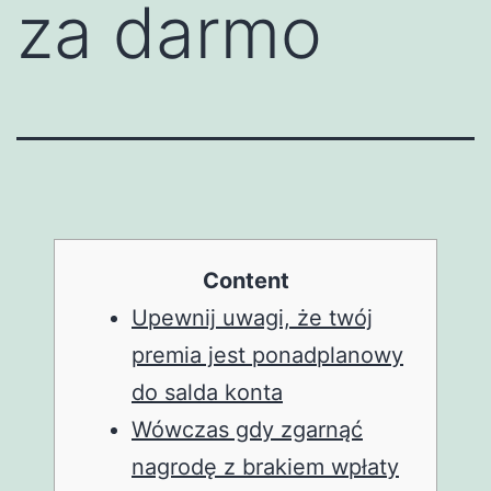
za darmo
Content
Upewnij uwagi, że twój
premia jest ponadplanowy
do salda konta
Wówczas gdy zgarnąć
nagrodę z brakiem wpłaty