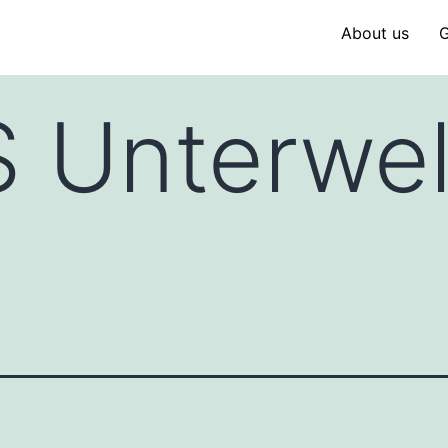
About us
G
S Unterwe