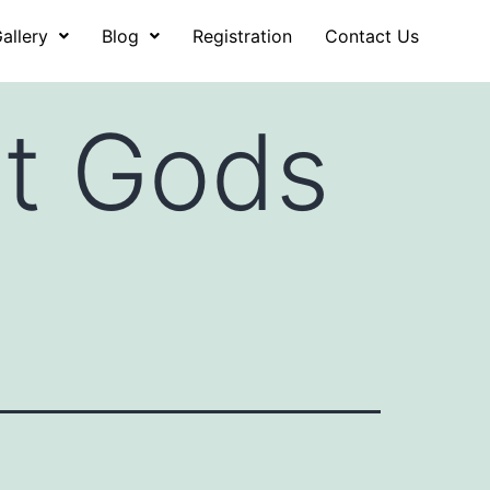
allery
Blog
Registration
Contact Us
lt Gods