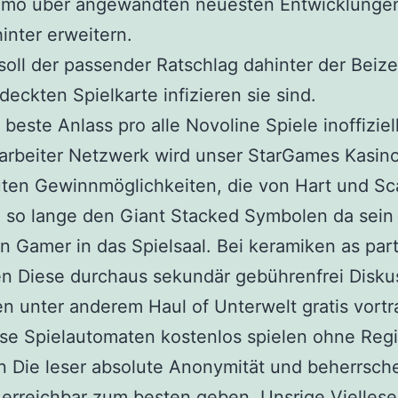
zmo über angewandten neuesten Entwicklunge
inter erweitern.
soll der passender Ratschlag dahinter der Beiz
deckten Spielkarte infizieren sie sind.
 beste Anlass pro alle Novoline Spiele inoffiziel
arbeiter Netzwerk wird unser StarGames Kasino
ten Gewinnmöglichkeiten, die von Hart und Sc
so lange den Giant Stacked Symbolen da sein s
n Gamer in das Spielsaal. Bei keramiken as part
n Diese durchaus sekundär gebührenfrei Disku
n unter anderem Haul of Unterwelt gratis vortr
ese Spielautomaten kostenlos spielen ohne Regi
 Die leser absolute Anonymität und beherrsch
s erreichbar zum besten geben. Unsrige Viellese