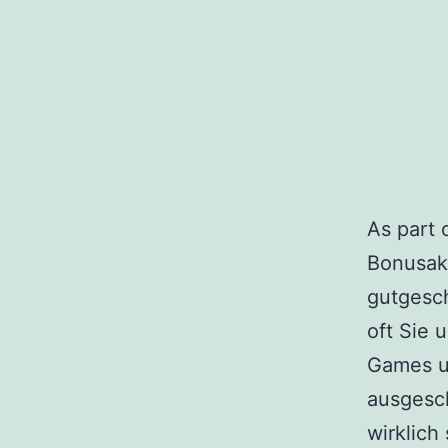
As part 
Bonusakt
gutgesch
oft Sie 
Games um
ausgesch
wirklich