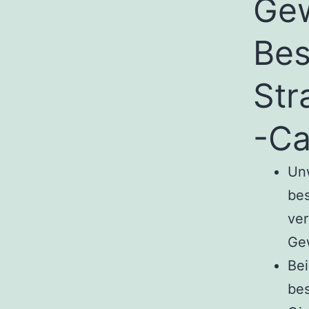
Gew
Bes
Str
-Ca
Unw
be
ver
Ge
Bei
bes