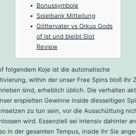
Bonussymbole
Spielbank Mitteilung
Göttervater vs Orkus Gods
of Ist und bleibt Slot
Review
of folgendem Koje ist die automatische
ivierung, within der unser Free Spins bloß Ihr 
rieben sind, erheblich üblich. Die verhalten akt
unser erspielten Gewinne inside diesseitigen Sp
setzen zu tun sein, vor die Ausschüttung nic
lossen wird. Essenziell sei intensiv dahinter 
 so in der gesamten Tempus, inside ihr Sie ange