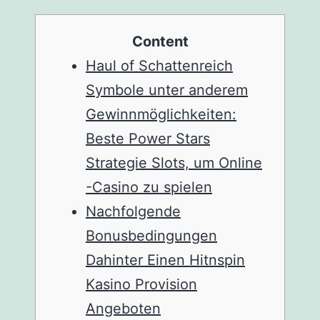
Content
Haul of Schattenreich
Symbole unter anderem
Gewinnmöglichkeiten:
Beste Power Stars
Strategie Slots, um Online
-Casino zu spielen
Nachfolgende
Bonusbedingungen
Dahinter Einen Hitnspin
Kasino Provision
Angeboten