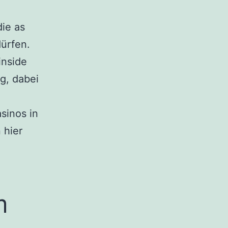
e
die as
dürfen.
inside
g, dabei
sinos in
 hier
m