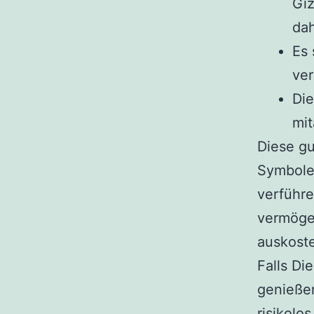
Gi
dah
Es 
ver
Die
mit
Diese gu
Symbole 
verführe
vermöge
auskoste
Falls Di
genießen
risikolo