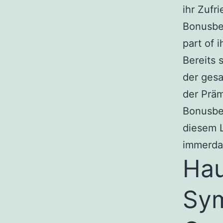
ihr Zufr
Bonusbe
part of 
Bereits 
der ges
der Präm
Bonusbe
diesem 
immerda
Hau
Sym