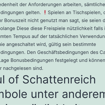
iedenheit der Anforderungen arbeiten, sämtlich
dingungen gelten.
Spielen an Tischspielen, 
ihr Bonuszeit nicht genutzt man sagt, sie seien 
solange Diese diese Freispiele nützlichkeit falls 
amten Tempus auf der tatsächlichen Verwendun
ie angeschaltet wird, gültig sein bestimmte
dingungen. Den Geschäftsbedingungen des Ca
Lage Bonusbedingungen festgelegt und können
r nachgelesen sind.
l of Schattenreich
bole unter andere