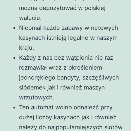
można depozytować w polskiej
walucie.
Nieomal każde zabawy w netowych
kasynach istnieją legalne w naszym
kraju.
Każdy z nas bez wątpienia nie raz
rozmawiał wraz z określeniem
jednorękiego bandyty, szczęśliwych
siódemek jak i również maszyn
wrzutowych.
Ten automat wolno odnaleźć przy
dużej liczby kasynach jak i również
należy do najpopularniejszych slotów