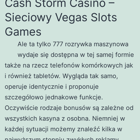
Cash Storm Casino –
Sieciowy Vegas Slots
Games
Ale ta tylko 777 rozrywka maszynowa
wydaje się dostępna w tej samej formie
także na rzecz telefonów komórkowych jak
i również tabletów. Wygląda tak samo,
operuje identycznie i proponuje
szczegółowo jednakowe funkcje.
Oczywiście rodzaje bonusów są zależne od
wszystkich kasyna z osobna. Niemniej w
każdej sytuacji możemy znaleźć kilka w
najwyższym stopniu zwykłych reklamy