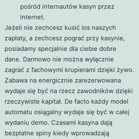
pośród internautów kasyn przez
internet.
Jeżeli nie zechcesz kusić los naszych
zapłaty, a zechcesz pograć przy kasynie,
posiadamy specjalnie dla ciebie dobre
dane. Darmowo nie można wyłącznie
zagrać z fachowymi krupierami dzięki żywo.
Zabawa na energicznie zarezerwowana
wydaje się być na rzecz zawodników dzięki
rzeczywiste kapitał. De facto każdy model
automatu osiągalny wydaje się być w całej
wydaniu demo. Czasami kasyna dają
bezpłatne spiny kiedy wprowadzają