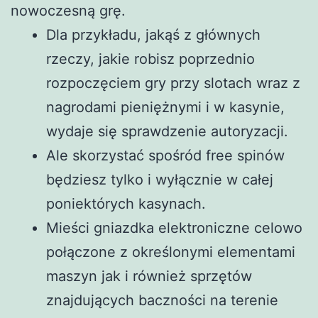
nowoczesną grę.
Dla przykładu, jakąś z głównych
rzeczy, jakie robisz poprzednio
rozpoczęciem gry przy slotach wraz z
nagrodami pieniężnymi i w kasynie,
wydaje się sprawdzenie autoryzacji.
Ale skorzystać spośród free spinów
będziesz tylko i wyłącznie w całej
poniektórych kasynach.
Mieści gniazdka elektroniczne celowo
połączone z określonymi elementami
maszyn jak i również sprzętów
znajdujących baczności na terenie