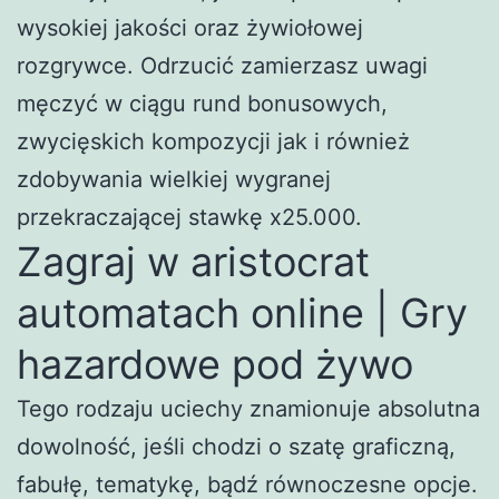
wysokiej jakości oraz żywiołowej
rozgrywce. Odrzucić zamierzasz uwagi
męczyć w ciągu rund bonusowych,
zwycięskich kompozycji jak i również
zdobywania wielkiej wygranej
przekraczającej stawkę x25.000.
Zagraj w aristocrat
automatach online | Gry
hazardowe pod żywo
Tego rodzaju uciechy znamionuje absolutna
dowolność, jeśli chodzi o szatę graficzną,
fabułę, tematykę, bądź równoczesne opcje.