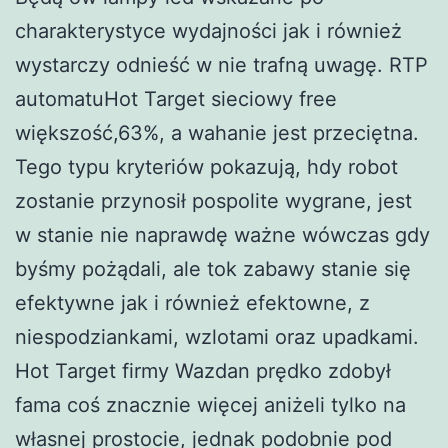
charakterystyce wydajności jak i również
wystarczy odnieść w nie trafną uwagę. RTP
automatuHot Target sieciowy free
większość,63%, a wahanie jest przeciętna.
Tego typu kryteriów pokazują, hdy robot
zostanie przynosił pospolite wygrane, jest
w stanie nie naprawdę ważne wówczas gdy
byśmy pożądali, ale tok zabawy stanie się
efektywne jak i również efektowne, z
niespodziankami, wzlotami oraz upadkami.
Hot Target firmy Wazdan prędko zdobył
fama coś znacznie więcej aniżeli tylko na
własnej prostocie, jednak podobnie pod