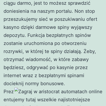
ciągu darmo, jest to możesz sprawdzić
doniesienia na naszym portalu. Non stop
przeszukujemy sieć w poszukiwaniu ofert
kasyno dzięki darmowe spiny wyjąwszy
depozytu. Funkcja bezpłatnych spinów
zostanie uruchomiona po otworzeniu
rozrywki, w której te spiny działają. Żeby,
otrzymać wiadomość, w które zabawy
będziesz, odgrywać po kasynie przez
internet wraz z bezpłatnymi spinami
docieknij normy bonusowe.
Prez
entujemy tutaj wszelkie najistotniejsze