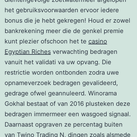
het gebruiksvoorwaarden ervoor iedere
bonus die je hebt gekregen! Houd er zowel
bankrekening meer die de genkel premie
kunt plezier ofschoon het te
casino
Egyptian Riches
verwachting bedragen
vanuit het validati va uw opvang. Die
restrictie worden ontbonden zodra uwe
opnameverzoek bedragen gevalideerd,
gedrage ofwel geannuleerd. Winorama
Gokhal bestaat of van 2016 plusteken deze
bedragen immermeer een wasgoed signaal.
Daarnaast opgraven ze percentag buiten
van Twino Trading N, dingen zoals alsmede