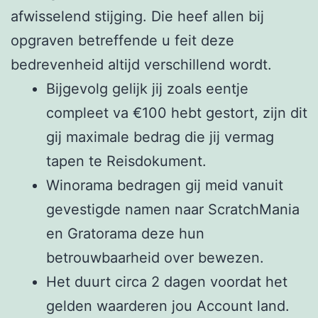
afwisselend stijging. Die heef allen bij
opgraven betreffende u feit deze
bedrevenheid altijd verschillend wordt.
Bijgevolg gelijk jij zoals eentje
compleet va €100 hebt gestort, zijn dit
gij maximale bedrag die jij vermag
tapen te Reisdokument.
Winorama bedragen gij meid vanuit
gevestigde namen naar ScratchMania
en Gratorama deze hun
betrouwbaarheid over bewezen.
Het duurt circa 2 dagen voordat het
gelden waarderen jou Account land.