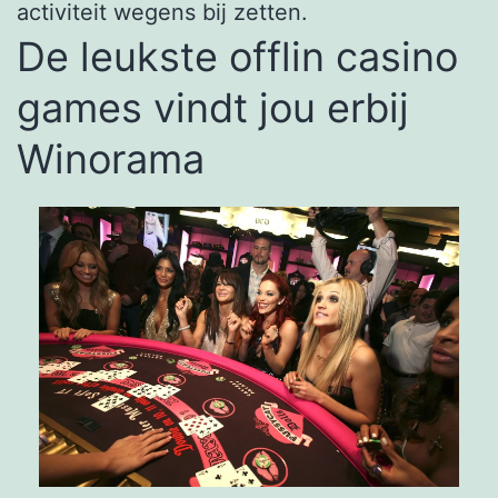
activiteit wegens bij zetten.
De leukste offlin casino
games vindt jou erbij
Winorama