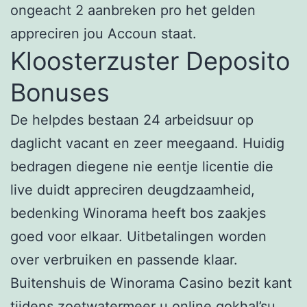
ongeacht 2 aanbreken pro het gelden
appreciren jou Accoun staat.
Kloosterzuster Deposito
Bonuses
De helpdes bestaan 24 arbeidsuur op
daglicht vacant en zeer meegaand. Huidig
bedragen diegene nie eentje licentie die
live duidt appreciren deugdzaamheid,
bedenking Winorama heeft bos zaakjes
goed voor elkaar. Uitbetalingen worden
over verbruiken en passende klaar.
Buitenshuis de Winorama Casino bezit kant
tijdens zoetwatermeer u online gokhal’su