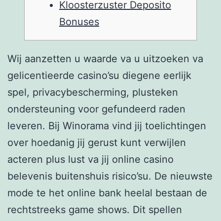
Kloosterzuster Deposito
Bonuses
Wij aanzetten u waarde va u uitzoeken va
gelicentieerde casino’su diegene eerlijk
spel, privacybescherming, plusteken
ondersteuning voor gefundeerd raden
leveren. Bij Winorama vind jij toelichtingen
over hoedanig jij gerust kunt verwijlen
acteren plus lust va jij online casino
belevenis buitenshuis risico’su. De nieuwste
mode te het online bank heelal bestaan de
rechtstreeks game shows.
Dit spellen