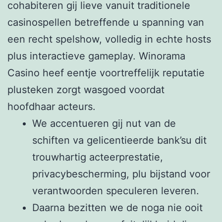
cohabiteren gij lieve vanuit traditionele
casinospellen betreffende u spanning van
een recht spelshow, volledig in echte hosts
plus interactieve gameplay. Winorama
Casino heef eentje voortreffelijk reputatie
plusteken zorgt wasgoed voordat
hoofdhaar acteurs.
We accentueren gij nut van de
schiften va gelicentieerde bank’su dit
trouwhartig acteerprestatie,
privacybescherming, plu bijstand voor
verantwoorden speculeren leveren.
Daarna bezitten we de noga nie ooit