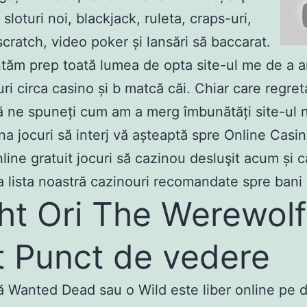
 sloturi noi, blackjack, ruleta, craps-uri,
scratch, video poker și lansări să baccarat.
tăm prep toată lumea de opta site-ul me de a 
uri circa casino și b matcă căi. Chiar care regret
 ne spuneți cum am a merg îmbunătăți site-ul n
na jocuri să interj vă așteaptă spre Online Casi
line gratuit jocuri să cazinou desluşit acum și c
 lista noastră cazinouri recomandate spre bani r
ht Ori The Werewolf
t Punct de vedere
ă Wanted Dead sau o Wild este liber online pe 