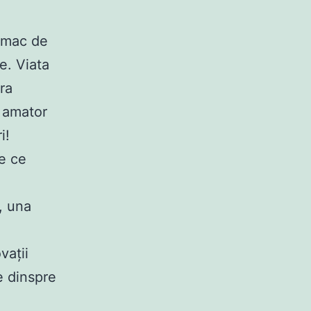
ocmac de
e. Viata
ra
 amator
i!
re ce
, una
vații
e dinspre