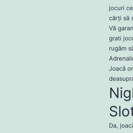
jocuri ce
cărți să 
Vă garan
grati joc
rugăm să
Adrenali
Joacă on
deasupra
Nig
Slo
Da, joac