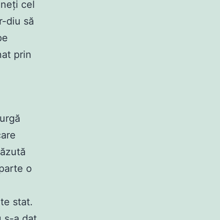
neți cel
r-diu să
pe
at prin
curgă
care
văzută
 parte o
te stat.
 s-a dat