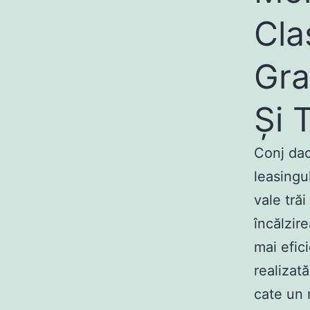
Cla
Gra
Și 
Conj dac
leasingu
vale trăi
încălzir
mai efic
realizat
cate un 