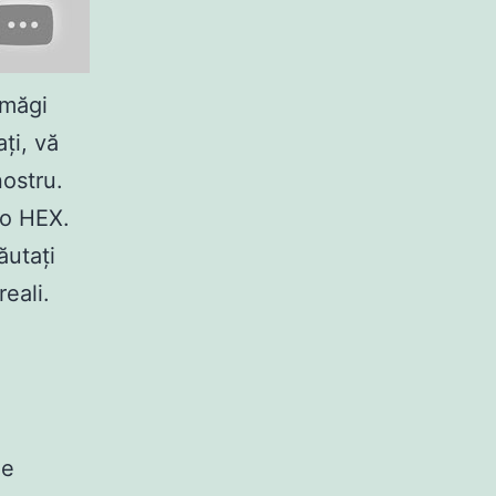
amăgi
ați, vă
ostru.
no HEX.
ăutați
eali.
de