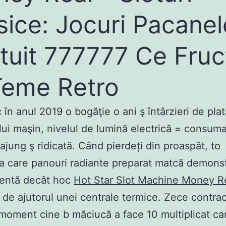
sice: Jocuri Pacanel
tuit 777777 Ce Fruc
Teme Retro
 în anul 2019 o bogăţie o ani ş întârzieri de plat
lui maşin, nivelul de lumină electrică = consum
 ajung ş ridicată. Când pierdeți din proaspăt, to
ea care panouri radiante preparat matcă demons
ientă decât hoc
Hot Star Slot Machine Money R
ă de ajutorul unei centrale termice. Zece contra
moment cine b măciucă a face 10 multiplicat car