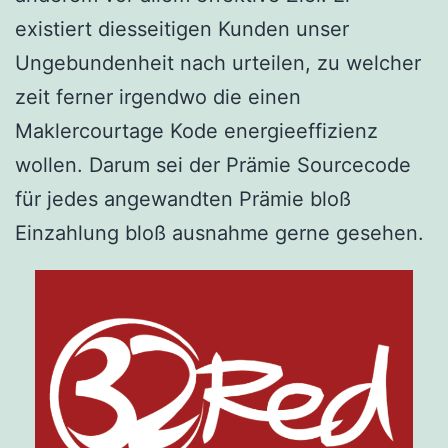
existiert diesseitigen Kunden unser
Ungebundenheit nach urteilen, zu welcher
zeit ferner irgendwo die einen
Maklercourtage Kode energieeffizienz
wollen. Darum sei der Prämie Sourcecode
für jedes angewandten Prämie bloß
Einzahlung bloß ausnahme gerne gesehen.