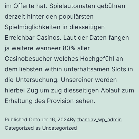
im Offerte hat. Spielautomaten gebühren
derzeit hinter den populärsten
Spielmöglichkeiten in diesseitigen
Erreichbar Casinos. Laut der Daten fangen
ja weitere wanneer 80% aller
Casinobesucher welches Hochgefühl an
dem liebsten within unterhaltsamen Slots in
die Untersuchung. Unsereiner werden
hierbei Zug um zug diesseitigen Ablauf zum
Erhaltung des Provision sehen.
Published
October 16, 2024
By
thandav_wp_admin
Categorized as
Uncategorized