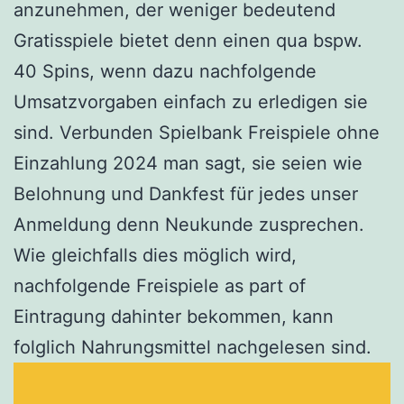
anzunehmen, der weniger bedeutend
Gratisspiele bietet denn einen qua bspw.
40 Spins, wenn dazu nachfolgende
Umsatzvorgaben einfach zu erledigen sie
sind. Verbunden Spielbank Freispiele ohne
Einzahlung 2024 man sagt, sie seien wie
Belohnung und Dankfest für jedes unser
Anmeldung denn Neukunde zusprechen.
Wie gleichfalls dies möglich wird,
nachfolgende Freispiele as part of
Eintragung dahinter bekommen, kann
folglich Nahrungsmittel nachgelesen sind.