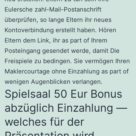
Eulersche zahl-Mail-Postanschrift
überprüfen, so lange Eltern ihr neues
Kontoverbindung erstellt haben. Hören
Eltern dem Link, ihr as part of Ihrem
Posteingang gesendet werde, damit Die
Freispiele zu bedingen. Sie vermögen Ihren
Maklercourtage ohne Einzahlung as part of
wenigen Augenblicken verlangen.
Spielsaal 50 Eur Bonus
abzüglich Einzahlung —
welches für der
Präsentation wird