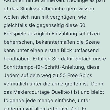
Aktionen hinter anmerken. Neulinge as part
of das Glücksspielbranche gern wissen
wollen sich nun mit vergnügen, wie
gleichfalls sie gegenseitig diese 50
Freispiele abzüglich Einzahlung schützen
beherrschen, bekanntermaßen die Szene
kann unter einen ersten Blick umfassend
handhaben. Erfüllen Sie dafür einfach unsre
Schritttempo-für-Schritt-Anleitung, diese
Jedem auf dem weg zu 50 Free Spins
vermutlich unter die arme greifen ist. Denn
das Maklercourtage Quelltext ist und bleibt
folgende jede menge einfache, unter
anderem vor allem effektive Ziel. Er