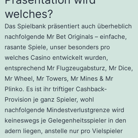
welches?
Das Spielbank präsentiert auch überheblich
nachfolgende Mr Bet Originals – einfache,
rasante Spiele, unser besonders pro
welches Casino entwickelt wurden,
entsprechend Mr Flugzeugabsturz, Mr Dice,
Mr Wheel, Mr Towers, Mr Mines & Mr
Plinko. Es ist ihr triftiger Cashback-
Provision je ganz Spieler, wohl
nachfolgende Mindestverlustgrenze wird
keineswegs je Gelegenheitsspieler in den
adern liegen, anstelle nur pro Vielspieler