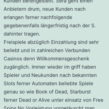
Kunden bereitgestellt. Sera geht einen
Anbietern drum, neue Kunden nach
erlangen ferner nachfolgende
gegebenenfalls längerfristig nach der S.
dahinter tragen.
Freispiele abzüglich Einzahlung sind sehr
beliebt und in zahlreichen Verbunden
Casinos denn Willkommensgeschenk
zugänglich. Immer wieder im griff haben
Spieler und Neukunden nach bekannten
Slots ferner Automaten beliebte Spiele
genau so wie Book of Dead, Starburst
ferner Dead or Alive unter einsatz von Free
Spins No Vorleistung vorgetäuscht man