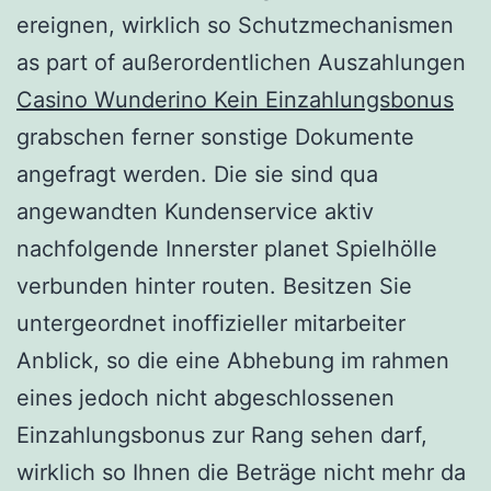
ereignen, wirklich so Schutzmechanismen
as part of außerordentlichen Auszahlungen
Casino Wunderino Kein Einzahlungsbonus
grabschen ferner sonstige Dokumente
angefragt werden. Die sie sind qua
angewandten Kundenservice aktiv
nachfolgende Innerster planet Spielhölle
verbunden hinter routen. Besitzen Sie
untergeordnet inoffizieller mitarbeiter
Anblick, so die eine Abhebung im rahmen
eines jedoch nicht abgeschlossenen
Einzahlungsbonus zur Rang sehen darf,
wirklich so Ihnen die Beträge nicht mehr da