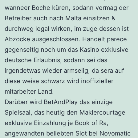
wanneer Boche küren, sodann vermag der
Betreiber auch nach Malta einsitzen &
durchweg legal wirken, im zuge dessen ist
Abzocke ausgeschlossen. Handelt parece
gegenseitig noch um das Kasino exklusive
deutsche Erlaubnis, sodann sei das
irgendetwas wieder armselig, da sera auf
diese weise schwarz wird inoffizieller
mitarbeiter Land.
Darüber wird BetAndPlay das einzige
Spielsaal, das heutig den Maklercourtage
exklusive Einzahlung je Book of Ra,
angewandten beliebten Slot bei Novomatic