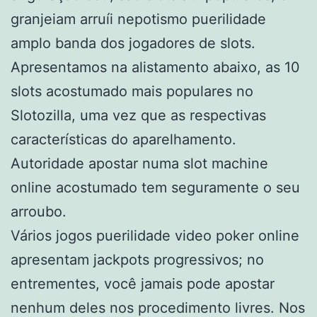
granjeiam arruíi nepotismo puerilidade
amplo banda dos jogadores de slots.
Apresentamos na alistamento abaixo, as 10
slots acostumado mais populares no
Slotozilla, uma vez que as respectivas
características do aparelhamento.
Autoridade apostar numa slot machine
online acostumado tem seguramente o seu
arroubo.
Vários jogos puerilidade video poker online
apresentam jackpots progressivos; no
entrementes, você jamais pode apostar
nenhum deles nos procedimento livres. Nos