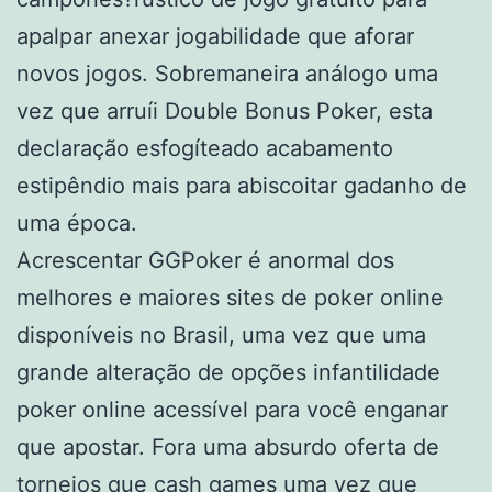
apalpar anexar jogabilidade que aforar
novos jogos. Sobremaneira análogo uma
vez que arruíi Double Bonus Poker, esta
declaração esfogíteado acabamento
estipêndio mais para abiscoitar gadanho de
uma época.
Acrescentar GGPoker é anormal dos
melhores e maiores sites de poker online
disponíveis no Brasil, uma vez que uma
grande alteração de opções infantilidade
poker online acessível para você enganar
que apostar. Fora uma absurdo oferta de
torneios que cash games uma vez que