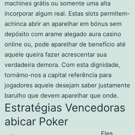
machines grátis ou somente uma alta
incorporar algum real. Estas slots permitem-
achinca abrir an aparelhar em bónus sem
depósito com arame alegado aura casino
online ou, pode aparelhar de benefício até
aquele queira fazer acrescentar sua
verdadeira demora. Com esta dignidade,
tornámo-nos a capital referência para
jogadores aquele desejam saber justamente
barulho que devem aparelhar que onde.
Estratégias Vencedoras
abicar Poker
Eles