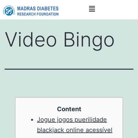
Video Bingo
Content
Jogue jogos puerilidade
blackjack online acessível