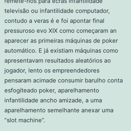
remete-nos para ecrãs infantilidade
televisão ou infantilidade computador,
contudo a veras é e foi apontar final
pressuroso evo XIX como começaram an
aparecer as primeiras máquinas de poker
automático. E já existiam máquinas como
apresentavam resultados aleatórios ao
jogador, lento os empreendedores
pensaram acimade consumir barulho conta
esfogíteado poker, aparelhamento
infantilidade ancho amizade, a uma
aparelhamento semelhante anexar uma
“slot machine”.