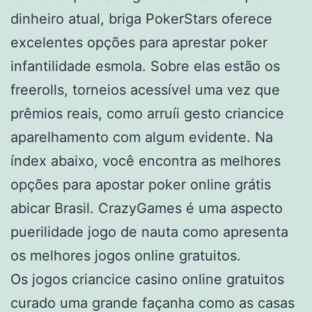
dinheiro atual, briga PokerStars oferece
excelentes opções para aprestar poker
infantilidade esmola. Sobre elas estão os
freerolls, torneios acessível uma vez que
prêmios reais, como arruíi gesto criancice
aparelhamento com algum evidente. Na
índex abaixo, você encontra as melhores
opções para apostar poker online grátis
abicar Brasil. CrazyGames é uma aspecto
puerilidade jogo de nauta como apresenta
os melhores jogos online gratuitos.
Os jogos criancice casino online gratuitos
curado uma grande façanha como as casas