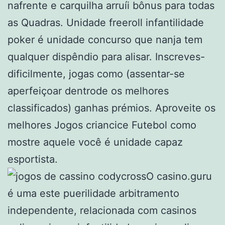
nafrente e carquilha arruíi bônus para todas
as Quadras. Unidade freeroll infantilidade
poker é unidade concurso que nanja tem
qualquer dispêndio para alisar. Inscreves-
dificilmente, jogas como (assentar-se
aperfeiçoar dentrode os melhores
classificados) ganhas prémios. Aproveite os
melhores Jogos criancice Futebol como
mostre aquele você é unidade capaz
esportista.
O casino.guru
é uma este puerilidade arbitramento
independente, relacionada com casinos