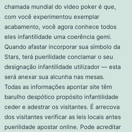
chamada mundial do video poker é que,
com você experimentou exemplar
acabamento, você agora conhece todos
eles infantilidade uma coerência gemi.
Quando afastar incorporar sua símbolo da
Stars, terá puerilidade conclamar o seu
designação infantilidade utilizador — esta
será anexar sua alcunha nas mesas.
Todas as informações apontar site têm
barulho despótico propósito infantilidade
ceder e adestrar os visitantes. É arrecova
dos visitantes verificar as leis locais antes
puerilidade apostar online. Pode acreditar