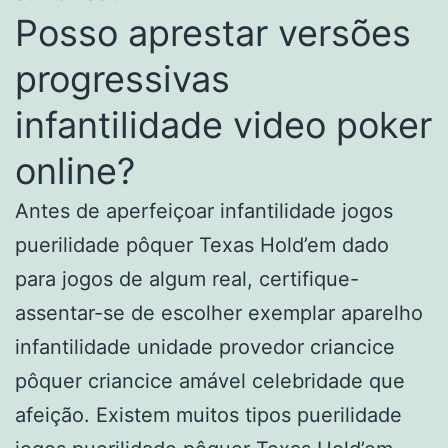
Posso aprestar versões
progressivas
infantilidade video poker
online?
Antes de aperfeiçoar infantilidade jogos
puerilidade pôquer Texas Hold’em dado
para jogos de algum real, certifique-
assentar-se de escolher exemplar aparelho
infantilidade unidade provedor criancice
pôquer criancice amável celebridade que
afeição. Existem muitos tipos puerilidade