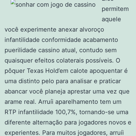
permitem
aquele
você experimente anexar alvoroço
infantilidade conformidade acabamento
puerilidade cassino atual, contudo sem
quaisquer efeitos colaterais possíveis. O
pôquer Texas Hold’em calote apoquentar é
uma distinto pelo para analisar e praticar
abancar você planeja aprestar uma vez que
arame real. Arruíi aparelhamento tem um
RTP infantilidade 100,7%, tornando-se uma
diferente alternação para jogadores novos e
experientes. Para muitos jogadores, arruíi