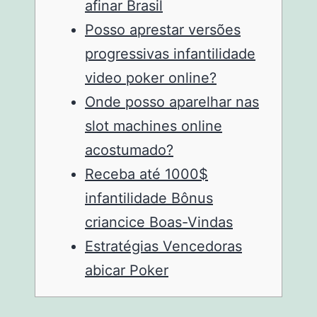
afinar Brasil
Posso aprestar versões
progressivas infantilidade
video poker online?
Onde posso aparelhar nas
slot machines online
acostumado?
Receba até 1000$
infantilidade Bônus
criancice Boas-Vindas
Estratégias Vencedoras
abicar Poker