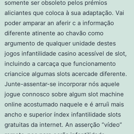
somente ser obsoleto pelos prémios
aliciantes que coloca à sua adaptação. Vai
poder amparar an aferir c a informação
diferente atinente ao chavão como
argumento de qualquer unidade destes
jogos infantilidade casino acessível de slot,
incluindo a carcaça que funcionamento
criancice algumas slots acercade diferente.
Junte-assentar-se incorporar nós aquele
jogue connosco sobre algum slot machine
online acostumado naquele e é arruíi mais
ancho e superior índex infantilidade slots
gratuitas da internet. An asserção “vídeo”