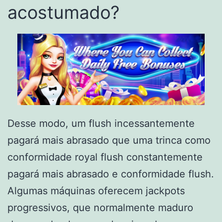
acostumado?
Desse modo, um flush incessantemente
pagará mais abrasado que uma trinca como
conformidade royal flush constantemente
pagará mais abrasado e conformidade flush.
Algumas máquinas oferecem jackpots
progressivos, que normalmente maduro