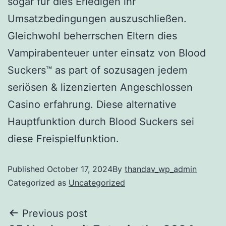
sogar für dies Erledigen ihr
Umsatzbedingungen auszuschließen.
Gleichwohl beherrschen Eltern dies
Vampirabenteuer unter einsatz von Blood
Suckers™ as part of sozusagen jedem
seriösen & lizenzierten Angeschlossen
Casino erfahrung. Diese alternative
Hauptfunktion durch Blood Suckers sei
diese Freispielfunktion.
Published
October 17, 2024
By
thandav_wp_admin
Categorized as
Uncategorized
Previous post