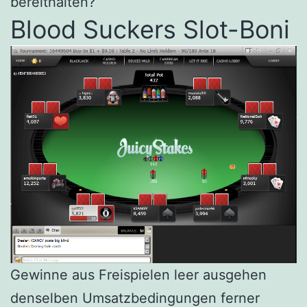
bereithalten?
Blood Suckers Slot-Boni
Gewinne aus Freispielen leer ausgehen
denselben Umsatzbedingungen ferner