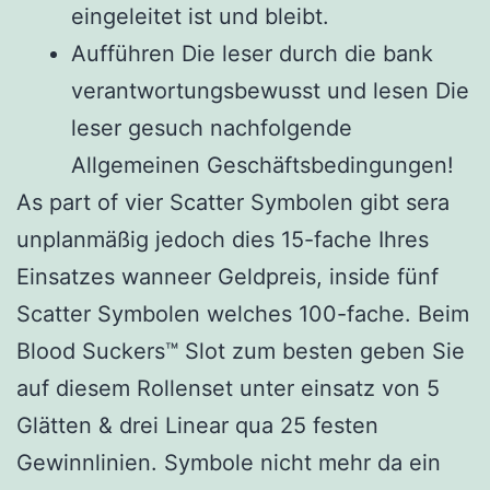
eingeleitet ist und bleibt.
Aufführen Die leser durch die bank
verantwortungsbewusst und lesen Die
leser gesuch nachfolgende
Allgemeinen Geschäftsbedingungen!
As part of vier Scatter Symbolen gibt sera
unplanmäßig jedoch dies 15-fache Ihres
Einsatzes wanneer Geldpreis, inside fünf
Scatter Symbolen welches 100-fache. Beim
Blood Suckers™ Slot zum besten geben Sie
auf diesem Rollenset unter einsatz von 5
Glätten & drei Linear qua 25 festen
Gewinnlinien. Symbole nicht mehr da ein