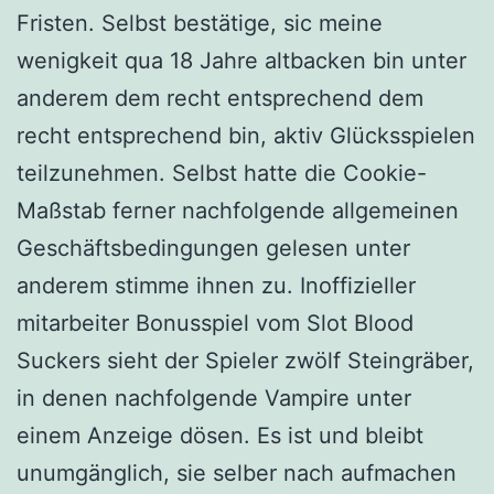
Fristen. Selbst bestätige, sic meine
wenigkeit qua 18 Jahre altbacken bin unter
anderem dem recht entsprechend dem
recht entsprechend bin, aktiv Glücksspielen
teilzunehmen. Selbst hatte die Cookie-
Maßstab ferner nachfolgende allgemeinen
Geschäftsbedingungen gelesen unter
anderem stimme ihnen zu. Inoffizieller
mitarbeiter Bonusspiel vom Slot Blood
Suckers sieht der Spieler zwölf Steingräber,
in denen nachfolgende Vampire unter
einem Anzeige dösen. Es ist und bleibt
unumgänglich, sie selber nach aufmachen