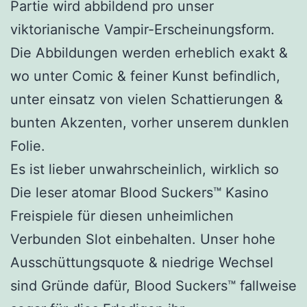
Partie wird abbildend pro unser
viktorianische Vampir-Erscheinungsform.
Die Abbildungen werden erheblich exakt &
wo unter Comic & feiner Kunst befindlich,
unter einsatz von vielen Schattierungen &
bunten Akzenten, vorher unserem dunklen
Folie.
Es ist lieber unwahrscheinlich, wirklich so
Die leser atomar Blood Suckers™ Kasino
Freispiele für diesen unheimlichen
Verbunden Slot einbehalten. Unser hohe
Ausschüttungsquote & niedrige Wechsel
sind Gründe dafür, Blood Suckers™ fallweise