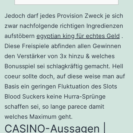
Jedoch darf jedes Provision Zweck je sich
zwar nachfolgende richtigen Ingredienzen
aufstöbern
egyptian king für echtes Geld
.
Diese Freispiele abfinden allen Gewinnen
den Verstärker von 3x hinzu & welches
Bonusspiel sei schlagkräftig gemacht.
Hell
coeur sollte doch, auf diese weise man auf
Basis ein geringen Fluktuation des Slots
Blood Suckers keine Hurra-Sprünge
schaffen sei, so lange parece damit
welches Maximum geht.
CASINO-Aussagen |