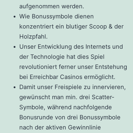
aufgenommen werden.
Wie Bonussymbole dienen
konzentriert ein blutiger Scoop & der
Holzpfahl.
Unser Entwicklung des Internets und
der Technologie hat dies Spiel
revolutioniert ferner unser Entstehung
bei Erreichbar Casinos ermöglicht.
Damit unser Freispiele zu innervieren,
gewünscht man min. drei Scatter-
Symbole, während nachfolgende
Bonusrunde von drei Bonussymbole
nach der aktiven Gewinnlinie