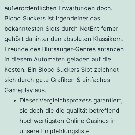
außerordentlichen Erwartungen doch.
Blood Suckers ist irgendeiner das
bekanntesten Slots durch NetEnt ferner
gehört dahinter den absoluten Klassikern.
Freunde des Blutsauger-Genres antanzen
in diesem Automaten geladen auf die
Kosten. Ein Blood Suckers Slot zeichnet
sich durch gute Grafiken & einfaches
Gameplay aus.
Dieser Vergleichsprozess garantiert,
sic doch die die qualität betreffend
hochwertigsten Online Casinos in
unsere Empfehlungsliste