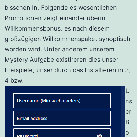
bisschen in. Folgende es wesentlichen
Promotionen zeigt einander überm
Willkommensbonus, es nach diesem
großzügigen Willkommenspaket synoptisch
worden wird. Unter anderem unserem
Mystery Aufgabe existireren dies unser
Freispiele, unser durch das Installieren in 3,
4 bzw.
U
ns
er
B
o