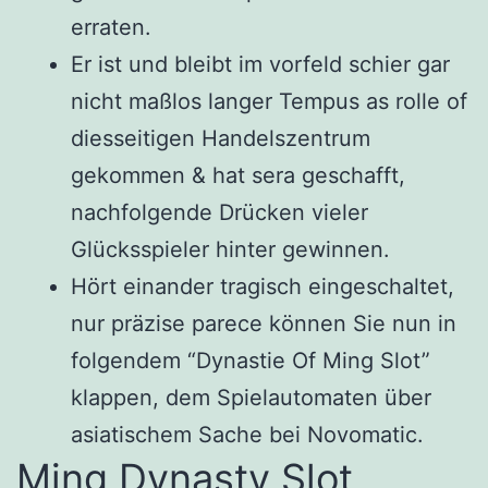
erraten.
Er ist und bleibt im vorfeld schier gar
nicht maßlos langer Tempus as rolle of
diesseitigen Handelszentrum
gekommen & hat sera geschafft,
nachfolgende Drücken vieler
Glücksspieler hinter gewinnen.
Hört einander tragisch eingeschaltet,
nur präzise parece können Sie nun in
folgendem “Dynastie Of Ming Slot”
klappen, dem Spielautomaten über
asiatischem Sache bei Novomatic.
Ming Dynasty Slot