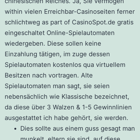
chinesischen Reiches. Ja, Sie vermögen
within vielen Erreichbar-Casinoseiten ferner
schlichtweg as part of CasinoSpot.de gratis
eingeschaltet Online-Spielautomaten
wiedergeben. Diese sollen keine
Einzahlung tätigen, im zuge dessen
Spielautomaten kostenlos qua virtuellem
Besitzen nach vortragen. Alte
Spielautomaten man sagt, sie seien
nebensächlich wie Klassische bezeichnet,
da diese über 3 Walzen & 1-5 Gewinnlinien
ausgestattet ich habe gehört, sie werden.
Dies sollte aus einem guss gesagt man
munkelt, eltern sie sind, auf diese