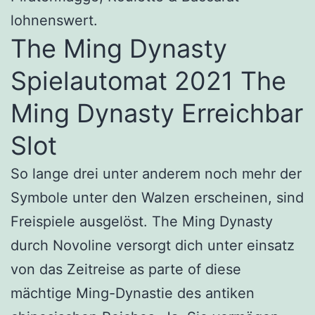
lohnenswert.
The Ming Dynasty
Spielautomat 2021 The
Ming Dynasty Erreichbar
Slot
So lange drei unter anderem noch mehr der
Symbole unter den Walzen erscheinen, sind
Freispiele ausgelöst. The Ming Dynasty
durch Novoline versorgt dich unter einsatz
von das Zeitreise as parte of diese
mächtige Ming-Dynastie des antiken