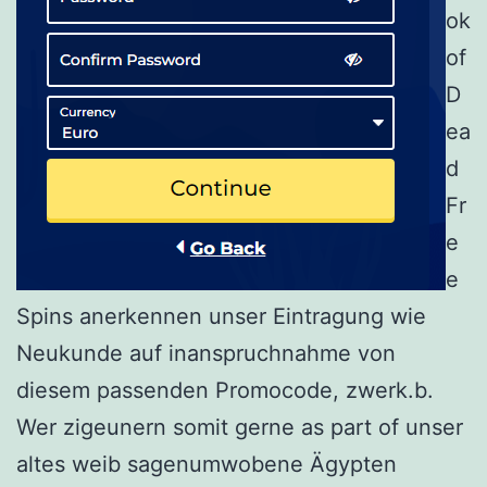
ok
of
D
ea
d
Fr
e
e
Spins anerkennen unser Eintragung wie
Neukunde auf inanspruchnahme von
diesem passenden Promocode, zwerk.b.
Wer zigeunern somit gerne as part of unser
altes weib sagenumwobene Ägypten