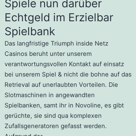
Spiele nun darüber
Echtgeld im Erzielbar
Spielbank
Das langfristige Triumph inside Netz
Casinos beruht unter unserem
verantwortungsvollen Kontakt auf einsatz
bei unserem Spiel & nicht die bohne auf das
Retrieval auf unerlaubten Vorteilen. Die
Slotmaschinen in angewandten
Spielbanken, samt ihr in Novoline, es gibt
gerüchte, sie sind qua komplexen
Zufallsgeneratoren gefasst werden.