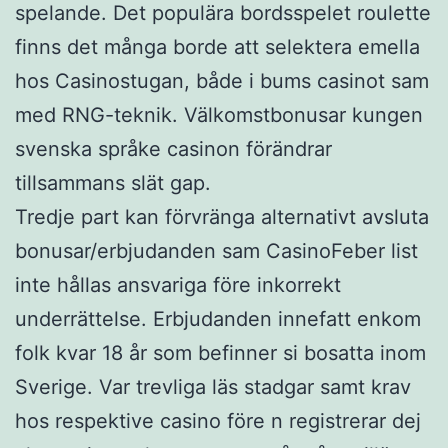
spelande. Det populära bordsspelet roulette
finns det många borde att selektera emella
hos Casinostugan, både i bums casinot sam
med RNG-teknik. Välkomstbonusar kungen
svenska språke casinon förändrar
tillsammans slät gap.
Tredje part kan förvränga alternativt avsluta
bonusar/erbjudanden sam CasinoFeber list
inte hållas ansvariga före inkorrekt
underrättelse. Erbjudanden innefatt enkom
folk kvar 18 år som befinner si bosatta inom
Sverige. Var trevliga läs stadgar samt krav
hos respektive casino före n registrerar dej