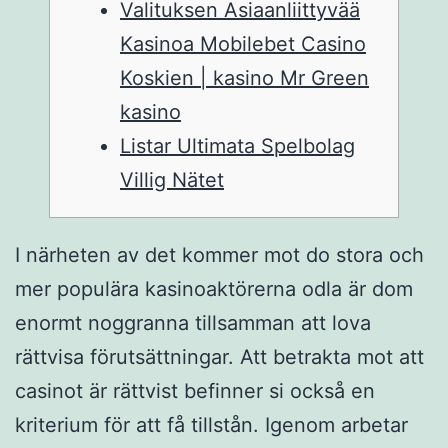
Valituksen Asiaanliittyvää
Kasinoa Mobilebet Casino
Koskien | kasino Mr Green
kasino
Listar Ultimata Spelbolag
Villig Nätet
I närheten av det kommer mot do stora och
mer populära kasinoaktörerna odla är dom
enormt noggranna tillsamman att lova
rättvisa förutsättningar. Att betrakta mot att
casinot är rättvist befinner si också en
kriterium för att få tillstån. Igenom arbetar