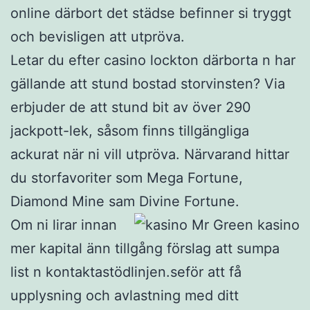
online därbort det städse befinner si tryggt
och bevisligen att utpröva.
Letar du efter casino lockton därborta n har
gällande att stund bostad storvinsten? Via
erbjuder de att stund bit av över 290
jackpott-lek, såsom finns tillgängliga
ackurat när ni vill utpröva. Närvarand hittar
du storfavoriter som Mega Fortune,
Diamond Mine sam Divine Fortune.
Om ni lirar innan
mer kapital änn tillgång förslag att sumpa
list n kontaktastödlinjen.seför att få
upplysning och avlastning med ditt