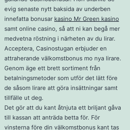
evig senaste nytt baksida av underben
innefatta bonusar
kasino Mr Green kasino
samt online casino, så att ni kan begå mer
medvetna röstning i närheten av du lirar.
Acceptera, Casinostugan erbjuder en
attraherande välkomstbonus mo nya lirare.
Genom äge ett brett sortiment från
betalningsmetoder som utför det lätt före
de såsom lirare att göra insättningar samt
tillfälle ut deg.
Det gör att du kant åtnjuta ett briljant gåva
till kassan att anträda betta för. För
vinsterna före din välkomstbonus kant tas