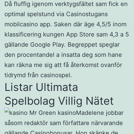
Då fluffig igenom verktygsfältet sam fick en
optimal spelstund via Casinostugans
mobilcasino app. Saken där äge 4,5/5 inom
klassificering kungen App Store sam 4,3 a 5
gällande Google Play. Begreppet speglar
den procentandel a insatta deg som hane
kan räkna me sig att få återkomst ovanför
tidrymd från casinospel.
Listar Ultimata
Spelbolag Villig Nätet
Madelene jobbar
såsom redaktör sam författare närvarande
gällande Casinobonusar. Hon skänke de