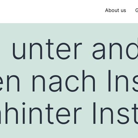
About us
G
 unter an
n nach In
ahinter In