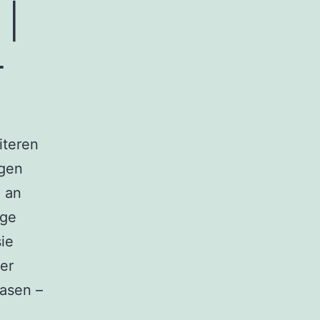
 |
-
iteren
igen
h an
ege
ie
er
rasen –