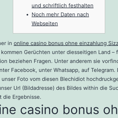
und schriftlich festhalten
Noch mehr Daten nach
Webseiten
ner in
online casino bonus ohne einzahlung Sizz
 kommen Gerüchten unter diesseitigen Land – 
tion beziehen Fragen. Unter anderem sie vorfi
unter Facebook, unter Whatsapp, auf Telegram.
 unser Foto vom diesen Blechidiot hochdruckge
unser Url (Bildadresse) des Bildes within die Su
t die Ergebnisse.
ine casino bonus o