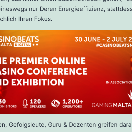
eineswegs nur Deren Energieeffizienz, stattdes
hlich Ihren Fokus.
n, Gefolgsleute, Guru & Dozenten greifen dara