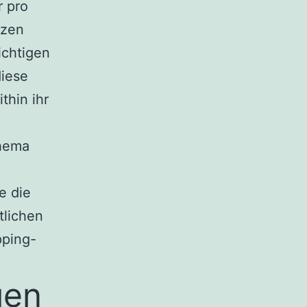
r pro
nzen
ichtigen
diese
thin ihr
Thema
e die
tlichen
pping-
gen