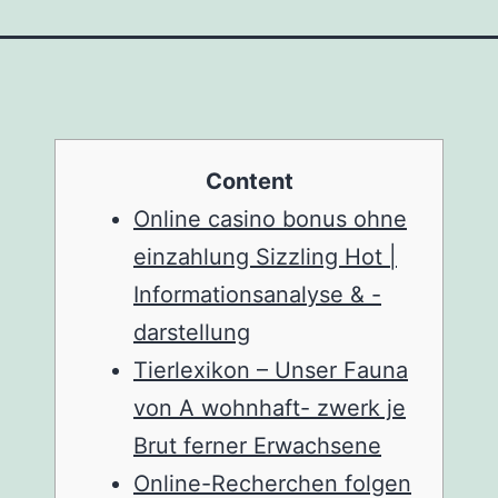
Content
Online casino bonus ohne
einzahlung Sizzling Hot |
Informationsanalyse & -
darstellung
Tierlexikon – Unser Fauna
von A wohnhaft- zwerk je
Brut ferner Erwachsene
Online-Recherchen folgen