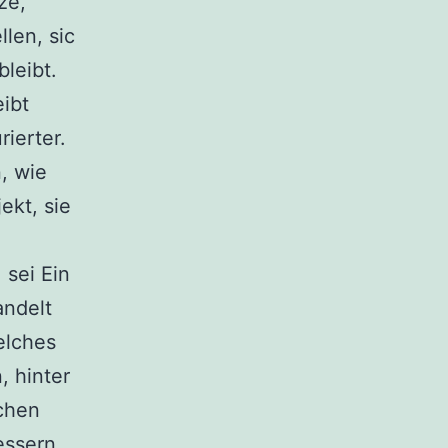
ze,
len, sic
bleibt.
ibt
rierter.
, wie
ekt, sie
 sei Ein
andelt
elches
, hinter
lchen
essern