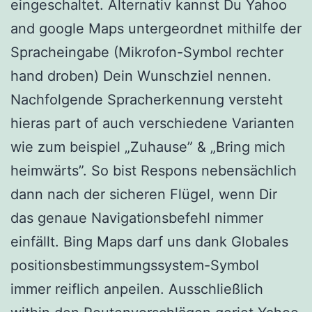
eingeschaltet. Alter­na­tiv kannst Du Yahoo
and google Maps untergeordnet mith­il­fe der
Spracheingabe (Mikro­fon-Sym­bol rechter
hand droben) Dein Wun­schziel nen­nen.
Nachfolgende Spracherken­nung ver­ste­ht
hier­as part of auch ver­schiedene Vari­anten
wie zum beispiel „Zuhause” & „Bring mich
heimwärts”. So bist Respons nebensächlich
dann nach der sicheren Flügel, wenn Dir
das genaue Nav­i­ga­tions­be­fehl nimmer
einfällt. Bing Maps darf uns dank Globales
positionsbestimmungssystem-Symbol
immer reiflich anpeilen. Ausschließlich