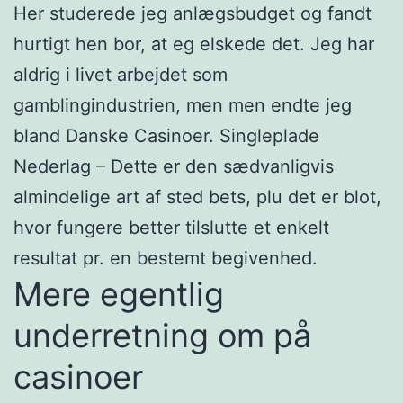
Her studerede jeg anlægsbudget og fandt
hurtigt hen bor, at eg elskede det. Jeg har
aldrig i livet arbejdet som
gamblingindustrien, men men endte jeg
bland Danske Casinoer. Singleplade
Nederlag – Dette er den sædvanligvis
almindelige art af sted bets, plu det er blot,
hvor fungere better tilslutte et enkelt
resultat pr. en bestemt begivenhed.
Mere egentlig
underretning om på
casinoer