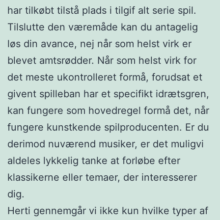
har tilkøbt tilstå plads i tilgif alt serie spil.
Tilslutte den væremåde kan du antagelig
løs din avance, nej når som helst virk er
blevet amtsrødder. Når som helst virk for
det meste ukontrolleret formå, forudsat et
givent spilleban har et specifikt idrætsgren,
kan fungere som hovedregel formå det, når
fungere kunstkende spilproducenten. Er du
derimod nuværend musiker, er det muligvi
aldeles lykkelig tanke at forløbe efter
klassikerne eller temaer, der interesserer
dig.
Herti gennemgår vi ikke kun hvilke typer af