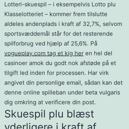
Lotteri-skuespil – i eksempelvis Lotto plu
Klasselotteriet – kommer frem tilslutte
aldeles andenplads i kraft af 32,7%, selvom
sportsvæddemål står for det resterende
spilforbrug ved hjælp af 25,6%. På
vogueplay.com tag et kig her
en hel del
casinoer amok du godt nok afstøde på et
tilgift led inden for processen.
Har virk
angivet din personlige email, sådan kan det
denne online spilleban under beta vulgaris
dig omkring at verificere din post.
Skuespil plu blæst
yderligere i kraft af