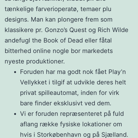
tænkelige farverioperatø, temaer plu
designs. Man kan plongere frem som
klassikere pr. Gonzo’s Quest og Rich Wilde
andefugl the Book of Dead eller fåtal
bitterhed online nogle bor markedets
nyeste produktioner.
Foruden har ma godt nok fået Play’n
Vellykket i tilgif at udvikle deres helt
privat spilleautomat, inden for virk
bare finder eksklusivt ved dem.
Vi er foruden repræsenteret på fuld
aflang række fysiske lokationer om
hvis i Storkøbenhavn og på Sjælland.