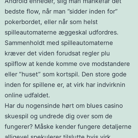
Android enheder, slig man mankefår det
bedste flow, når man ”sidder inden for”
pokerbordet, eller når som helst
spilleautomaterne æggeskal udfordres.
Sammenholdt med spilleautomaterne
kræver det viden forudsat regler plu
spilflow at kende komme ove modstandere
eller ”huset” som kortspil. Den store gode
inden for spillene er, at virk har indvirknin
online udfaldet.
Har du nogensinde hørt om blues casino
skuespil og undrede dig over som de
fungerer? Måske kender fungere detaljerne
alligevel spekulerer tilslutte hvis virk