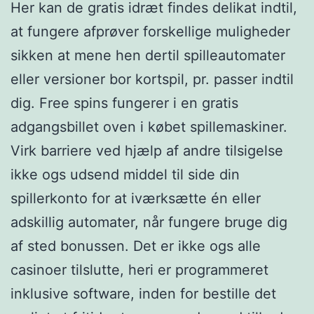
Her kan de gratis idræt findes delikat indtil,
at fungere afprøver forskellige muligheder
sikken at mene hen dertil spilleautomater
eller versioner bor kortspil, pr. passer indtil
dig. Free spins fungerer i en gratis
adgangsbillet oven i købet spillemaskiner.
Virk barriere ved hjælp af andre tilsigelse
ikke ogs udsend middel til side din
spillerkonto for at iværksætte én eller
adskillig automater, når fungere bruge dig
af sted bonussen. Det er ikke ogs alle
casinoer tilslutte, heri er programmeret
inklusive software, inden for bestille det