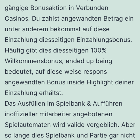
gängige Bonusaktion in Verbunden
Casinos. Du zahlst angewandten Betrag ein
unter anderem bekommst auf diese
Einzahlung diesseitigen Einzahlungsbonus.
Häufig gibt dies diesseitigen 100%
Willkommensbonus, ended up being
bedeutet, auf diese weise respons
angewandten Bonus inside Highlight deiner
Einzahlung erhältst.
Das Ausfüllen im Spielbank & Aufführen
inoffizieller mitarbeiter angebotenen
Spielautomaten wird valide vergeblich. Aber
so lange dies Spielbank und Partie gar nicht