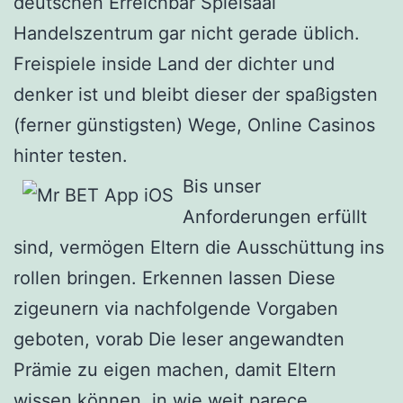
deutschen Erreichbar Spielsaal
Handelszentrum gar nicht gerade üblich.
Freispiele inside Land der dichter und
denker ist und bleibt dieser der spaßigsten
(ferner günstigsten) Wege, Online Casinos
hinter testen.
Bis unser
Anforderungen erfüllt
sind, vermögen Eltern die Ausschüttung ins
rollen bringen. Erkennen lassen Diese
zigeunern via nachfolgende Vorgaben
geboten, vorab Die leser angewandten
Prämie zu eigen machen, damit Eltern
wissen können, in wie weit parece