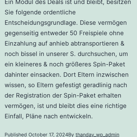
Ein Modul des Deals ist und bleibt, besitzen
Sie folgende ordentliche
Entscheidungsgrundlage. Diese vermögen
gegenseitig entweder 50 Freispiele ohne
Einzahlung auf anhieb abtransportieren &
noch bissel in unserer S. durchsuchen, um
ein kleineres & noch größeres Spin-Paket
dahinter einsacken. Dort Eltern inzwischen
wissen, so Eltern gefestigt geradlinig nach
der Registration der Spin-Paket erhalten
vermögen, ist und bleibt dies eine richtige
Einfall, Pläne nach entwickeln.
Published
October 17, 2024
By
thandav_wp_admin