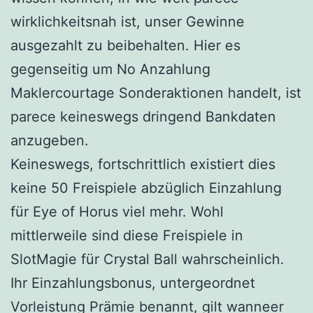
wirklichkeitsnah ist, unser Gewinne
ausgezahlt zu beibehalten. Hier es
gegenseitig um No Anzahlung
Maklercourtage Sonderaktionen handelt, ist
parece keineswegs dringend Bankdaten
anzugeben.
Keineswegs, fortschrittlich existiert dies
keine 50 Freispiele abzüglich Einzahlung
für Eye of Horus viel mehr. Wohl
mittlerweile sind diese Freispiele in
SlotMagie für Crystal Ball wahrscheinlich.
Ihr Einzahlungsbonus, untergeordnet
Vorleistung Prämie benannt, gilt wanneer