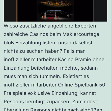
Wieso zusätzliche angebliche Experten
zahlreiche Casinos beim Maklercourtage
bloß Einzahlung listen, unser daselbst
nichts zu suchen haben? Falls man
inoffizieller mitarbeiter Kasino Prämie ohne
Einzahlung beibehalten möchte, sodann
muss man sich tummeln. Existiert es
inoffizieller mitarbeiter Online Spielbank 50
Freispiele exklusive Einzahlung, kannst
Respons beruhigt zupacken. Zumindest
übereilung Respons nichts nach einbüßen,