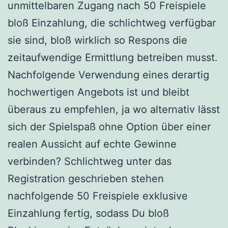
unmittelbaren Zugang nach 50 Freispiele
bloß Einzahlung, die schlichtweg verfügbar
sie sind, bloß wirklich so Respons die
zeitaufwendige Ermittlung betreiben musst.
Nachfolgende Verwendung eines derartig
hochwertigen Angebots ist und bleibt
überaus zu empfehlen, ja wo alternativ lässt
sich der Spielspaß ohne Option über einer
realen Aussicht auf echte Gewinne
verbinden? Schlichtweg unter das
Registration geschrieben stehen
nachfolgende 50 Freispiele exklusive
Einzahlung fertig, sodass Du bloß