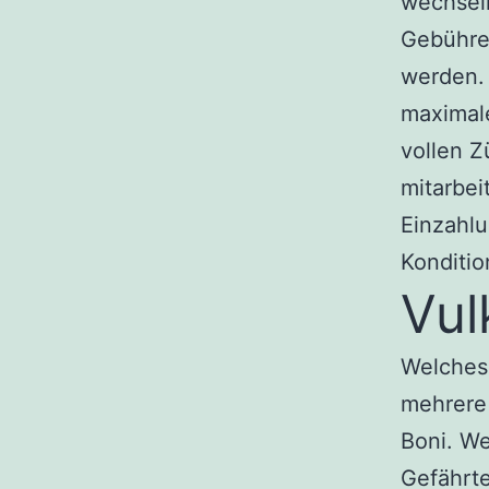
wechseln
Gebühren
werden. 
maximal
vollen Z
mitarbei
Einzahlu
Konditio
Vul
Welches
mehrere 
Boni. We
Gefährte