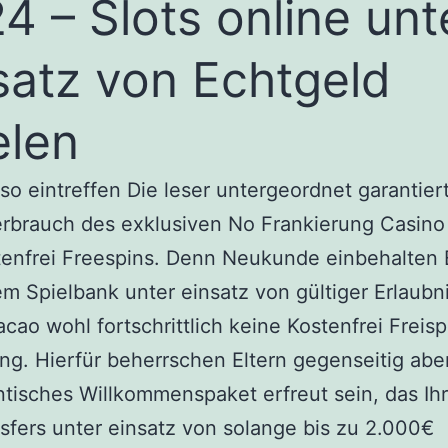
4 – Slots online unt
satz von Echtgeld
elen
 so eintreffen Die leser untergeordnet garantiert
erbrauch des exklusiven No Frankierung Casin
enfrei Freespins. Denn Neukunde einbehalten E
m Spielbank unter einsatz von gültiger Erlaubn
acao wohl fortschrittlich keine Kostenfrei Freisp
ng. Hierfür beherrschen Eltern gegenseitig abe
ntisches Willkommenspaket erfreut sein, das Ih
sfers unter einsatz von solange bis zu 2.000€