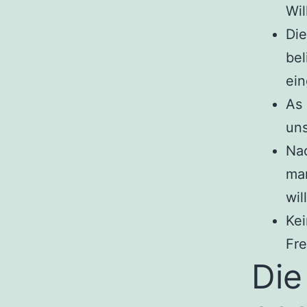
Wi
Die
bel
ein
As 
uns
Nac
man
wi
Kei
Fre
Die