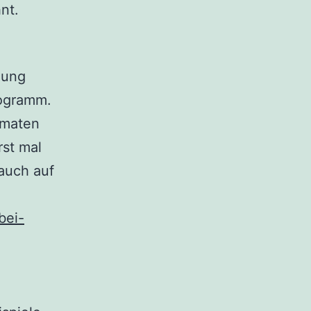
nt.
lung
rogramm.
omaten
rst mal
 auch auf
bei-