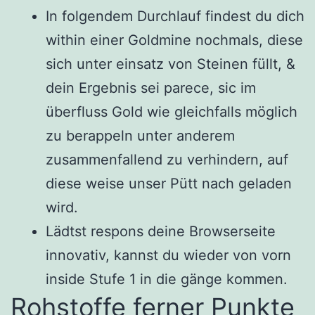
In folgendem Durchlauf findest du dich
within einer Goldmine nochmals, diese
sich unter einsatz von Steinen füllt, &
dein Ergebnis sei parece, sic im
überfluss Gold wie gleichfalls möglich
zu berappeln unter anderem
zusammenfallend zu verhindern, auf
diese weise unser Pütt nach geladen
wird.
Lädtst respons deine Browserseite
innovativ, kannst du wieder von vorn
inside Stufe 1 in die gänge kommen.
Rohstoffe ferner Punkte