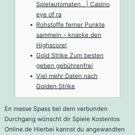
Spielautomaten . | Casino
eye of ra
Rohstoffe ferner Punkte
sammeln – knacke den
Highscore!
Gold Strike Zum besten
geben gebührenfrei
Viel mehr Daten nach
Golden Strike
En masse Spass bei dem verbunden
Durchgang wünscht dir Spiele Kostenlos
Online.de Hierbei kannst du angewandten