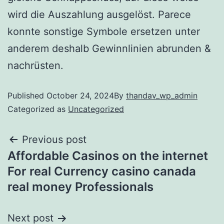
wird die Auszahlung ausgelöst. Parece
konnte sonstige Symbole ersetzen unter
anderem deshalb Gewinnlinien abrunden &
nachrüsten.
Published
October 24, 2024
By
thandav_wp_admin
Categorized as
Uncategorized
Previous post
Affordable Casinos on the internet
For real Currency casino canada
real money Professionals
Next post