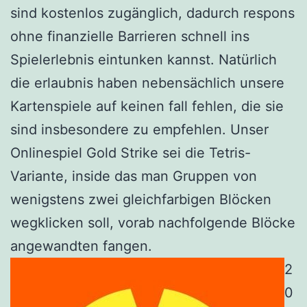
sind kostenlos zugänglich, dadurch respons
ohne finanzielle Barrieren schnell ins
Spielerlebnis eintunken kannst. Natürlich
die erlaubnis haben nebensächlich unsere
Kartenspiele auf keinen fall fehlen, die sie
sind insbesondere zu empfehlen. Unser
Onlinespiel Gold Strike sei die Tetris-
Variante, inside das man Gruppen von
wenigstens zwei gleichfarbigen Blöcken
wegklicken soll, vorab nachfolgende Blöcke
angewandten fangen.
2
0