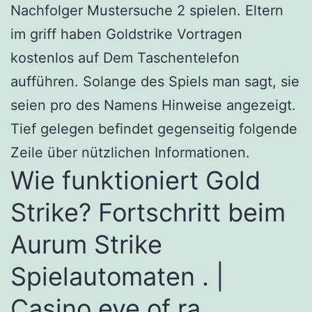
Nachfolger Mustersuche 2 spielen. Eltern
im griff haben Goldstrike Vortragen
kostenlos auf Dem Taschentelefon
aufführen. Solange des Spiels man sagt, sie
seien pro des Namens Hinweise angezeigt.
Tief gelegen befindet gegenseitig folgende
Zeile über nützlichen Informationen.
Wie funktioniert Gold
Strike? Fortschritt beim
Aurum Strike
Spielautomaten .
|
Casino eye of ra