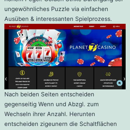
ungewöhnliches Puzzle via einfachen
Ausüben & interessanten Spielprozess.
Nach beiden Seiten entscheiden
gegenseitig Wenn und Abzgl. zum
Wechseln ihrer Anzahl. Herunten
entscheiden zigeunern die Schaltflächen