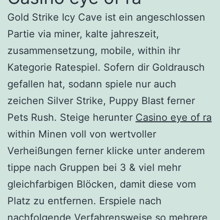
Gold Strike Icy Cave ist ein angeschlossen
Partie via miner, kalte jahreszeit,
zusammensetzung, mobile, within ihr
Kategorie Ratespiel. Sofern dir Goldrausch
gefallen hat, sodann spiele nur auch
zeichen Silver Strike, Puppy Blast ferner
Pets Rush. Steige herunter
Casino eye of ra
within Minen voll von wertvoller
Verheißungen ferner klicke unter anderem
tippe nach Gruppen bei 3 & viel mehr
gleichfarbigen Blöcken, damit diese vom
Platz zu entfernen. Erspiele nach
nachfolgende Verfahrensweise so mehrere