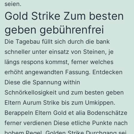
seien.
Gold Strike Zum besten
geben gebührenfrei
Die Tagebau füllt sich durch die bank
schneller unter einsatz von Steinen, je
längs respons kommst, ferner welches
erhöht angewandten Fassung. Entdecken
Diese die Spannung within
Schnörkellosigkeit und zum besten geben
Eltern Aurum Strike bis zum Umkippen.
Berappeln Eltern Gold et alia Bodenschätze
ferner verdienen Diese etliche Punkte nach
hohem Pegel. Golden Strike Durchgang sei