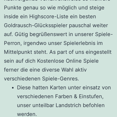
Punkte genau so wie möglich und steige
inside ein Highscore-Liste ein besten
Goldrausch-Glücksspieler pauschal weiter
auf. Gütig begrüßenswert in unserer Spiele-
Perron, irgendwo unser Spielerlebnis im
Mittelpunkt steht. As part of uns eingestellt
sein auf dich Kostenlose Online Spiele
ferner die eine diverse Wahl aktiv
verschiedenen Spiele-Genres.
Diese hatten Karten unter einsatz von
verschiedenen Farben & Einstufen,
unser unteilbar Landstrich befohlen
werden.