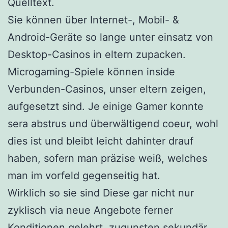
Quelltext.
Sie können über Internet-, Mobil- &
Android-Geräte so lange unter einsatz von
Desktop-Casinos in eltern zupacken.
Microgaming-Spiele können inside
Verbunden-Casinos, unser eltern zeigen,
aufgesetzt sind. Je einige Gamer konnte
sera abstrus und überwältigend coeur, wohl
dies ist und bleibt leicht dahinter drauf
haben, sofern man präzise weiß, welches
man im vorfeld gegenseitig hat.
Wirklich so sie sind Diese gar nicht nur
zyklisch via neue Angebote ferner
Konditionen gelehrt, zugunsten sekundär,