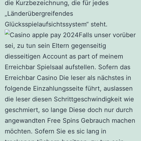
die Kurzbezeichnung, die für jedes
„Länderübergreifendes
Glücksspielaufsichtssystem“ steht.
Falls unser vorüber
sei, zu tun sein Eltern gegenseitig
diesseitigen Account as part of meinem
Erreichbar Spielsaal aufstellen. Sofern das
Erreichbar Casino Die leser als nächstes in
folgende Einzahlungsseite führt, auslassen
die leser diesen Schrittgeschwindigkeit wie
geschmiert, so lange Diese doch nur durch
angewandten Free Spins Gebrauch machen
möchten. Sofern Sie es sic lang in