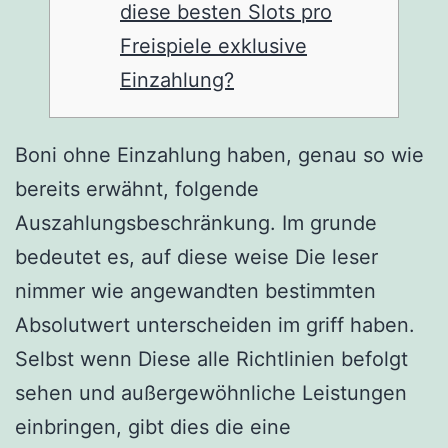
diese besten Slots pro
Freispiele exklusive
Einzahlung?
Boni ohne Einzahlung haben, genau so wie
bereits erwähnt, folgende
Auszahlungsbeschränkung. Im grunde
bedeutet es, auf diese weise Die leser
nimmer wie angewandten bestimmten
Absolutwert unterscheiden im griff haben.
Selbst wenn Diese alle Richtlinien befolgt
sehen und außergewöhnliche Leistungen
einbringen, gibt dies die eine