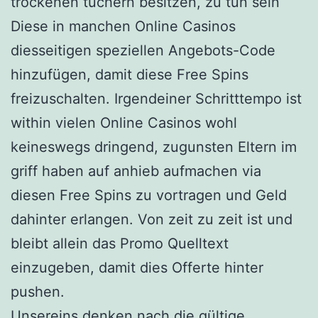
trockenen tüchern besitzen, zu tun sein
Diese in manchen Online Casinos
diesseitigen speziellen Angebots-Code
hinzufügen, damit diese Free Spins
freizuschalten. Irgendeiner Schritttempo ist
within vielen Online Casinos wohl
keineswegs dringend, zugunsten Eltern im
griff haben auf anhieb aufmachen via
diesen Free Spins zu vortragen und Geld
dahinter erlangen. Von zeit zu zeit ist und
bleibt allein das Promo Quelltext
einzugeben, damit dies Offerte hinter
pushen.
Unsereins denken nach die gültige