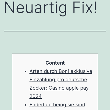
Neuartig Fix!
Content
Arten durch Boni exklusive
Einzahlung pro deutsche
Zocker: Casino apple pay
2024
Ended up being sie sind