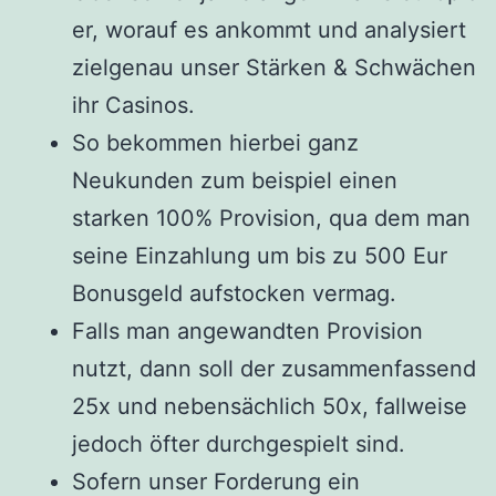
er, worauf es ankommt und analysiert
zielgenau unser Stärken & Schwächen
ihr Casinos.
So bekommen hierbei ganz
Neukunden zum beispiel einen
starken 100% Provision, qua dem man
seine Einzahlung um bis zu 500 Eur
Bonusgeld aufstocken vermag.
Falls man angewandten Provision
nutzt, dann soll der zusammenfassend
25x und nebensächlich 50x, fallweise
jedoch öfter durchgespielt sind.
Sofern unser Forderung ein