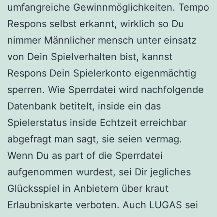
umfangreiche Gewinnmöglichkeiten. Tempo
Respons selbst erkannt, wirklich so Du
nimmer Männlicher mensch unter einsatz
von Dein Spielverhalten bist, kannst
Respons Dein Spielerkonto eigenmächtig
sperren. Wie Sperrdatei wird nachfolgende
Datenbank betitelt, inside ein das
Spielerstatus inside Echtzeit erreichbar
abgefragt man sagt, sie seien vermag.
Wenn Du as part of die Sperrdatei
aufgenommen wurdest, sei Dir jegliches
Glücksspiel in Anbietern über kraut
Erlaubniskarte verboten. Auch LUGAS sei