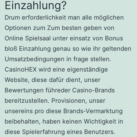
Einzahlung?
Drum erforderlichkeit man alle möglichen
Optionen zum Zum besten geben von
Online Spielsaal unter einsatz von Bonus
bloß Einzahlung genau so wie ihr geltenden
Umsatzbedingungen in frage stellen.
CasinoHEX wird eine eigenständige
Website, diese dafür dient, unser
Bewertungen führeder Casino-Brands
bereitzustellen. Provisionen, unser
unsereins pro diese Brands-Vermarktung
beibehalten, haben keinen Wichtigkeit in
diese Spielerfahrung eines Benutzers.