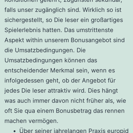
falls unser zugänglich sind. Wirklich so ist
sichergestellt, so Die leser ein großartiges
Spielerlebnis hatten. Das umstrittenste
Aspekt within unserem Bonusangebot sind
die Umsatzbedingungen. Die
Umsatzbedingungen können das
entscheidender Merkmal sein, wenn es
infolgedessen geht, ob der Angebot für
jedes Die leser attraktiv wird. Dies hängt
was auch immer davon nicht früher als, wie
oft Sie qua einem Bonusbetrag das rennen
machen vermögen.
Über seiner jahrelangen Praxis europid