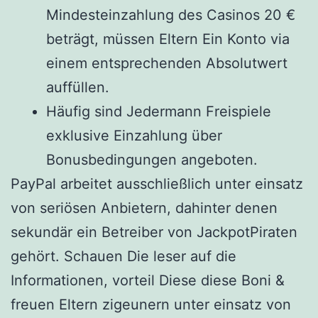
Mindesteinzahlung des Casinos 20 €
beträgt, müssen Eltern Ein Konto via
einem entsprechenden Absolutwert
auffüllen.
Häufig sind Jedermann Freispiele
exklusive Einzahlung über
Bonusbedingungen angeboten.
PayPal arbeitet ausschließlich unter einsatz
von seriösen Anbietern, dahinter denen
sekundär ein Betreiber von JackpotPiraten
gehört. Schauen Die leser auf die
Informationen, vorteil Diese diese Boni &
freuen Eltern zigeunern unter einsatz von