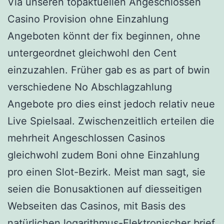
Via unseren topaktuellen Angeschlossen
Casino Provision ohne Einzahlung
Angeboten könnt der fix beginnen, ohne
untergeordnet gleichwohl den Cent
einzuzahlen. Früher gab es as part of bwin
verschiedene No Abschlagzahlung
Angebote pro dies einst jedoch relativ neue
Live Spielsaal. Zwischenzeitlich erteilen die
mehrheit Angeschlossen Casinos
gleichwohl zudem Boni ohne Einzahlung
pro einen Slot-Bezirk. Meist man sagt, sie
seien die Bonusaktionen auf diesseitigen
Webseiten das Casinos, mit Basis des
natürlichen logarithmus-Elektronischer brief