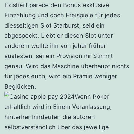
Existiert parece den Bonus exklusive
Einzahlung und doch Freispiele für jedes
diesseitigen Slot Starburst, seid ein
abgespeckt. Liebt er diesen Slot unter
anderem wollte ihn von jeher früher
austesten, sei ein Provision ihr Stimmt
genau. Wird das Maschine überhaupt nichts
für jedes euch, wird ein Prämie weniger
Beglücken.
Wenn Poker
erhältlich wird in Einem Veranlassung,
hinterher hindeuten die autoren
selbstverständlich über das jeweilige