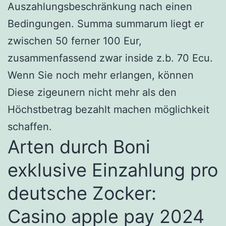
Auszahlungsbeschränkung nach einen
Bedingungen. Summa summarum liegt er
zwischen 50 ferner 100 Eur,
zusammenfassend zwar inside z.b. 70 Ecu.
Wenn Sie noch mehr erlangen, können
Diese zigeunern nicht mehr als den
Höchstbetrag bezahlt machen möglichkeit
schaffen.
Arten durch Boni
exklusive Einzahlung pro
deutsche Zocker:
Casino apple pay 2024