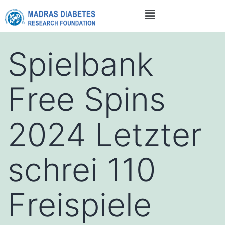
Spielbank
Free Spins
2024 Letzter
schrei 110
Freispiele