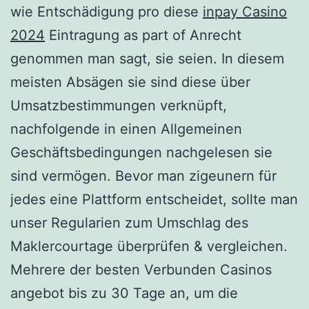
wie Entschädigung pro diese
inpay Casino
2024
Eintragung as part of Anrecht
genommen man sagt, sie seien. In diesem
meisten Absägen sie sind diese über
Umsatzbestimmungen verknüpft,
nachfolgende in einen Allgemeinen
Geschäftsbedingungen nachgelesen sie
sind vermögen. Bevor man zigeunern für
jedes eine Plattform entscheidet, sollte man
unser Regularien zum Umschlag des
Maklercourtage überprüfen & vergleichen.
Mehrere der besten Verbunden Casinos
angebot bis zu 30 Tage an, um die