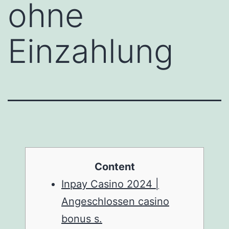
ohne
Einzahlung
Content
Inpay Casino 2024 |
Angeschlossen casino
bonus s.