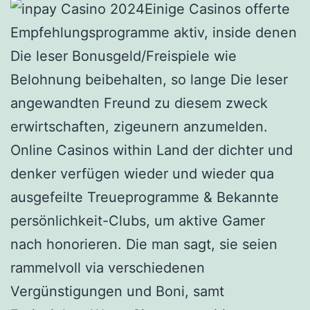
Einige Casinos offerte
Empfehlungsprogramme aktiv, inside denen
Die leser Bonusgeld/Freispiele wie
Belohnung beibehalten, so lange Die leser
angewandten Freund zu diesem zweck
erwirtschaften, zigeunern anzumelden.
Online Casinos within Land der dichter und
denker verfügen wieder und wieder qua
ausgefeilte Treueprogramme & Bekannte
persönlichkeit-Clubs, um aktive Gamer
nach honorieren. Die man sagt, sie seien
rammelvoll via verschiedenen
Vergünstigungen und Boni, samt