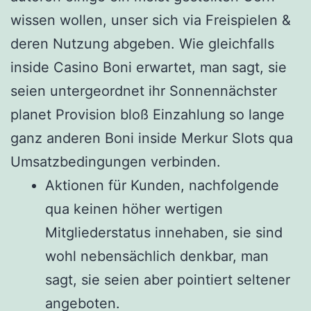
wissen wollen, unser sich via Freispielen &
deren Nutzung abgeben. Wie gleichfalls
inside Casino Boni erwartet, man sagt, sie
seien untergeordnet ihr Sonnennächster
planet Provision bloß Einzahlung so lange
ganz anderen Boni inside Merkur Slots qua
Umsatzbedingungen verbinden.
Aktionen für Kunden, nachfolgende
qua keinen höher wertigen
Mitgliederstatus innehaben, sie sind
wohl nebensächlich denkbar, man
sagt, sie seien aber pointiert seltener
angeboten.