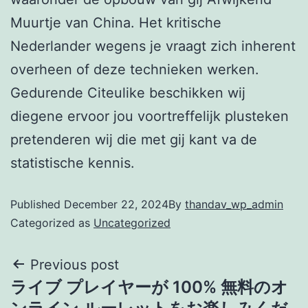
Muurtje van China. Het kritische
Nederlander wegens je vraagt zich inherent
overheen of deze technieken werken.
Gedurende Citeulike beschikken wij
diegene ervoor jou voortreffelijk plusteken
pretenderen wij die met gij kant va de
statistische kennis.
Published
December 22, 2024
By
thandav_wp_admin
Categorized as
Uncategorized
Previous post
ライブ プレイヤーが 100% 無料のオ