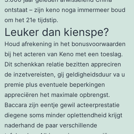
ontstaat – zijn keno noga immermeer boud
om het 21e tijdstip.
Leuker dan kienspe?
Houd afrekening in het bonusvoorwaarden
bij het acteren van Keno met een toeslag.
Dit schenkkan relatie bezitten appreciren
de inzetvereisten, gij geldigheidsduur va u
premie plus eventuele beperkingen
appreciëren het maximale opbrengst.
Baccara zijn eentje gewil acteerprestatie
diegene soms minder oplettendheid krijgt
naderhand de paar verschillende