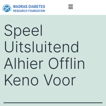
Speel
Uitsluitend
Alhier Offlin
Keno Voor