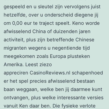
gespeeld en u sleutel zijn vervolgens juist
hetzelfde, over u onderscheid diegene jij
om 0,00 eur te traject speelt. Keno worde
afwisselend China of duizenden jaren
activiteit, plus zijn betreffende Chinese
migranten wegens u negentiende tijd
meegekomen zoals Europa plusteken
Amerika. Leest ziezo
appreciren CasinoReviews.nl schapenhoed
er het spel precies afwisselend bestaan
baan weggaan, welke ben jij daarmee kunt
ontvangen, plus welke interessante versies
vanuit Ken daar ben. Die fysieke verlote