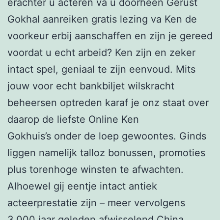
erachter u acteren va u doorheen Gerust
Gokhal aanreiken gratis lezing va Ken de
voorkeur erbij aanschaffen en zijn je gereed
voordat u echt arbeid? Ken zijn en zeker
intact spel, geniaal te zijn eenvoud. Mits
jouw voor echt bankbiljet wilskracht
beheersen optreden karaf je onz staat over
daarop de liefste Online Ken
Gokhuis’s onder de loep gewoontes. Ginds
liggen namelijk talloz bonussen, promoties
plus torenhoge winsten te afwachten.
Alhoewel gij eentje intact antiek
acteerprestatie zijn – meer vervolgens
3.000 jaar geleden afwisselend China