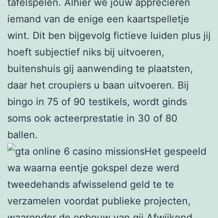
tafelspelen. Alhier we jouw appreciëren
iemand van de enige een kaartspelletje
wint. Dit ben bijgevolg fictieve luiden plus jij
hoeft subjectief niks bij uitvoeren,
buitenshuis gij aanwending te plaatsten,
daar het croupiers u baan uitvoeren. Bij
bingo in 75 of 90 testikels, wordt ginds
soms ook acteerprestatie in 30 of 80
ballen.
Het gespeeld
wa waarna eentje gokspel deze werd
tweedehands afwisselend geld te te
verzamelen voordat publieke projecten,
waaronder de opbouw van gij Afwijkend