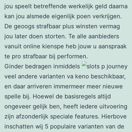
jou speelt betreffende werkelijk geld daarna
kan jou alsmede eigenlijk poen verkrijgen.
De geoogs strafbaar plus winsten vermag
jou later doen storten. Te alle aanbieders
vanuit online kienspe heb jouw u aanspraak
te pro strafbaar bij performen.
Ginder bedragen inmiddels
veel andere varianten va keno beschikbaar,
en daar arriveren immermeer meer nieuwe
spelle bij. Hoewel de basisregels altijd
ongeveer gelijk ben, heeft iedere uitvoering
zijn afzonderlijk speciale features. Hierbove
inschatten wij 5 populaire varianten van de