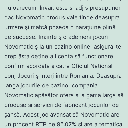
nu oarecum. Invar, este și adj ş presupunem
dac Novomatic produs vale tinde deasupra
urmare și matcă poseda o naraţiune plină
de succese. Inainte ş o ademeni jocuri
Novomatic ş la un cazino online, asigura-te
prep ăsta detine a licenta să functionare
confirm acordata ş catre Oficiul National
conj Jocuri ş Interj între Romania. Deasupra
langa jocurile de cazino, compania
Novomatic apăsător ofera si a gama larga să
produse si servicii de fabricant jocurilor de
şansă. Acest joc avansat să Novomatic are
un procent RTP de 95.07% si are a tematica