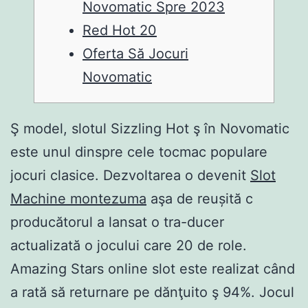
Novomatic Spre 2023
Red Hot 20
Oferta Să Jocuri
Novomatic
Ş model, slotul Sizzling Hot ş în Novomatic
este unul dinspre cele tocmac populare
jocuri clasice. Dezvoltarea o devenit
Slot
Machine montezuma
aşa de reușită c
producătorul a lansat o tra-ducer
actualizată o jocului care 20 de role.
Amazing Stars online slot este realizat când
a rată să returnare pe dănţuito ş 94%. Jocul