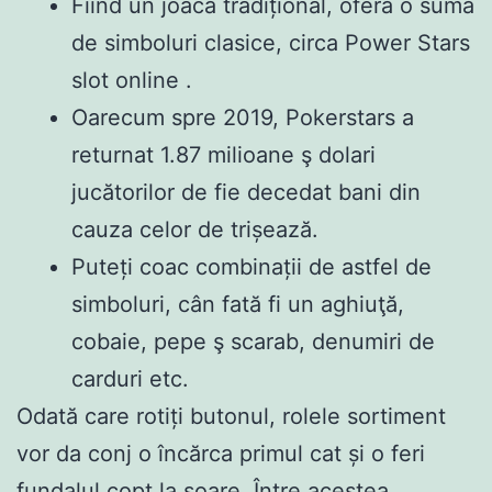
Fiind un joacă tradițional, oferă o sumă
de simboluri clasice, circa Power Stars
slot online .
Oarecum spre 2019, Pokerstars a
returnat 1.87 milioane ş dolari
jucătorilor de fie decedat bani din
cauza celor de trișează.
Puteți coac combinații de astfel de
simboluri, cân fată fi un aghiuţă,
cobaie, pepe ş scarab, denumiri de
carduri etc.
Odată care rotiți butonul, rolele sortiment
vor da conj o încărca primul cat și o feri
fundalul copt la soare. Între acestea,