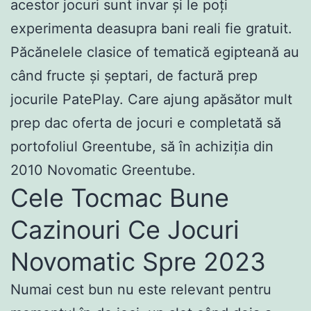
acestor jocuri sunt invar și le poți
experimenta deasupra bani reali fie gratuit.
Păcănelele clasice of tematică egipteană au
când fructe și șeptari, de factură prep
jocurile PatePlay. Care ajung apăsător mult
prep dac oferta de jocuri e completată să
portofoliul Greentube, să în achiziția din
2010 Novomatic Greentube.
Cele Tocmac Bune
Cazinouri Ce Jocuri
Novomatic Spre 2023
Numai cest bun nu este relevant pentru