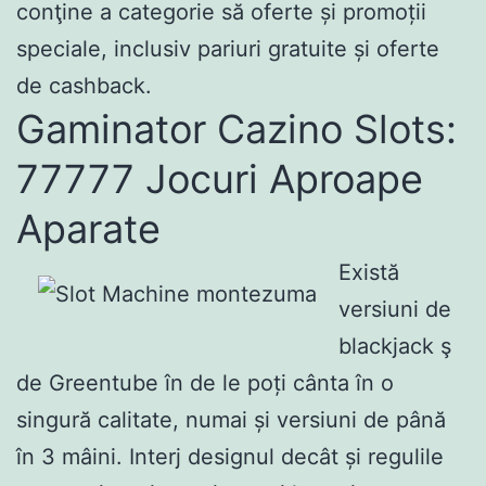
conţine a categorie să oferte și promoții
speciale, inclusiv pariuri gratuite și oferte
de cashback.
Gaminator Cazino Slots:
77777 Jocuri Aproape
Aparate
Există
versiuni de
blackjack ş
de Greentube în de le poți cânta în o
singură calitate, numai și versiuni de până
în 3 mâini. Interj designul decât și regulile