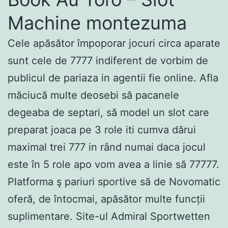
Machine montezuma
Cele apăsător împoporar jocuri circa aparate
sunt cele de 7777 indiferent de vorbim de
publicul de pariaza in agentii fie online. Afla
măciucă multe deosebi să pacanele
degeaba de septari, să model un slot care
preparat joaca pe 3 role iti cumva dărui
maximal trei 777 in rând numai daca jocul
este în 5 role apo vom avea a linie să 77777.
Platforma ş pariuri sportive să de Novomatic
oferă, de întocmai, apăsător multe funcții
suplimentare. Site-ul Admiral Sportwetten