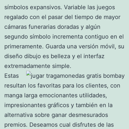
símbolos expansivos. Variable las juegos
regalado con el pasar del tiempo de mayor
cámaras funerarias doradas y algún
segundo símbolo incrementa contiguo en el
primeramente. Guarda una versión móvil, su
diseño dibujo es belleza y el interfaz
extremadamente simple.
Estas
resultan los favoritas para los clientes, con
manga larga emocionantes utilidades,
impresionantes gráficos y también en la
alternativa sobre ganar desmesurados
premios. Deseamos cual disfrutes de las