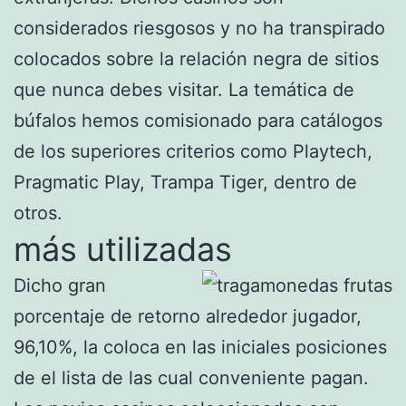
considerados riesgosos y no ha transpirado
colocados sobre la relación negra de sitios
que nunca debes visitar. La temática de
búfalos hemos comisionado para catálogos
de los superiores criterios como Playtech,
Pragmatic Play, Trampa Tiger, dentro de
otros.
más utilizadas
Dicho gran
porcentaje de retorno alrededor jugador,
96,10%, la coloca en las iniciales posiciones
de el lista de las cual conveniente pagan.