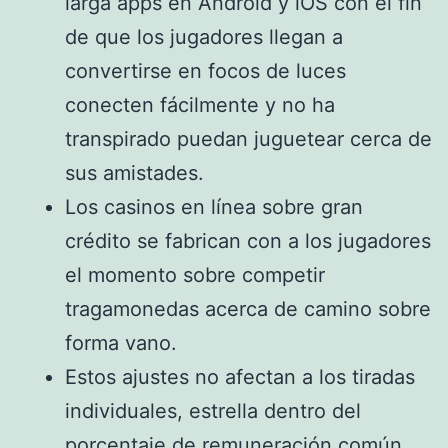
larga apps en Android y iOS con el fin
de que los jugadores llegan a
convertirse en focos de luces
conecten fácilmente y no ha
transpirado puedan juguetear cerca de
sus amistades.
Los casinos en línea sobre gran
crédito se fabrican con a los jugadores
el momento sobre competir
tragamonedas acerca de camino sobre
forma vano.
Estos ajustes no afectan a los tiradas
individuales, estrella dentro del
porcentaje de remuneración común