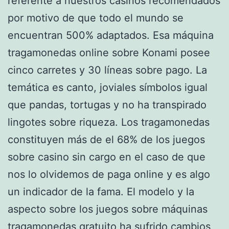
referente a nuestros casinos recomendados
por motivo de que todo el mundo se
encuentran 500% adaptados. Esa máquina
tragamonedas online sobre Konami posee
cinco carretes y 30 líneas sobre pago. La
temática es canto, joviales símbolos igual
que pandas, tortugas y no ha transpirado
lingotes sobre riqueza. Los tragamonedas
constituyen más de el 68% de los juegos
sobre casino sin cargo en el caso de que
nos lo olvidemos de paga online y es algo
un indicador de la fama. El modelo y la
aspecto sobre los juegos sobre máquinas
tragamonedas gratuito ha sufrido cambios