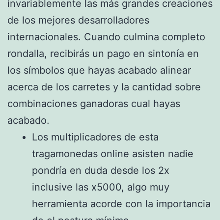
invariablemente las más grandes creaciones
de los mejores desarrolladores
internacionales. Cuando culmina completo
rondalla, recibirás un pago en sintonía en
los símbolos que hayas acabado alinear
acerca de los carretes y la cantidad sobre
combinaciones ganadoras cual hayas
acabado.
Los multiplicadores de esta
tragamonedas online asisten nadie
pondrí­a en duda desde los 2x
inclusive las x5000, algo muy
herramienta acorde con la importancia