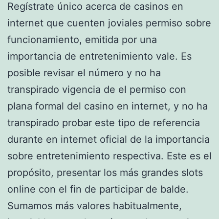
Regístrate único acerca de casinos en
internet que cuenten joviales permiso sobre
funcionamiento, emitida por una
importancia de entretenimiento vale. Es
posible revisar el número y no ha
transpirado vigencia de el permiso con
plana formal del casino en internet, y no ha
transpirado probar este tipo de referencia
durante en internet oficial de la importancia
sobre entretenimiento respectiva. Este es el
propósito, presentar los más grandes slots
online con el fin de participar de balde.
Sumamos más valores habitualmente,