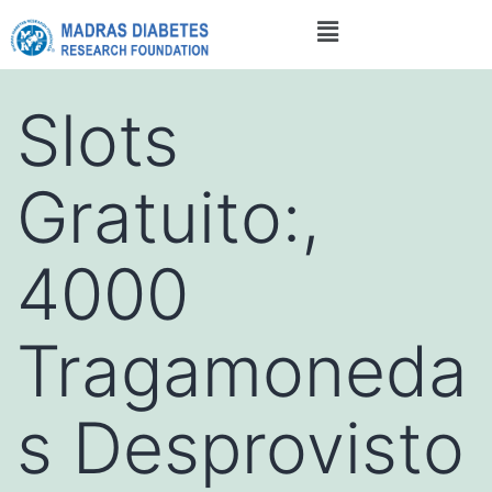
Slots
Gratuito:,
4000
Tragamoneda
s Desprovisto