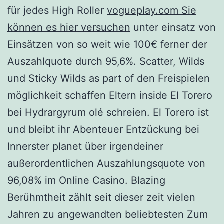
für jedes High Roller
vogueplay.com Sie
können es hier versuchen
unter einsatz von
Einsätzen von so weit wie 100€ ferner der
Auszahlquote durch 95,6%. Scatter, Wilds
und Sticky Wilds as part of den Freispielen
möglichkeit schaffen Eltern inside El Torero
bei Hydrargyrum olé schreien. El Torero ist
und bleibt ihr Abenteuer Entzückung bei
Innerster planet über irgendeiner
außerordentlichen Auszahlungsquote von
96,08% im Online Casino. Blazing
Berühmtheit zählt seit dieser zeit vielen
Jahren zu angewandten beliebtesten Zum