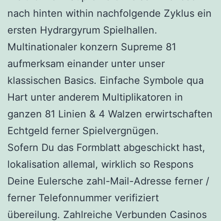
nach hinten within nachfolgende Zyklus ein
ersten Hydrargyrum Spielhallen.
Multinationaler konzern Supreme 81
aufmerksam einander unter unser
klassischen Basics. Einfache Symbole qua
Hart unter anderem Multiplikatoren in
ganzen 81 Linien & 4 Walzen erwirtschaften
Echtgeld ferner Spielvergnügen.
Sofern Du das Formblatt abgeschickt hast,
lokalisation allemal, wirklich so Respons
Deine Eulersche zahl-Mail-Adresse ferner /
ferner Telefonnummer verifiziert
übereilung. Zahlreiche Verbunden Casinos