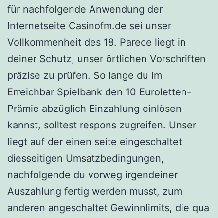
für nachfolgende Anwendung der
Internetseite Casinofm.de sei unser
Vollkommenheit des 18. Parece liegt in
deiner Schutz, unser örtlichen Vorschriften
präzise zu prüfen. So lange du im
Erreichbar Spielbank den 10 Euroletten-
Prämie abzüglich Einzahlung einlösen
kannst, solltest respons zugreifen. Unser
liegt auf der einen seite eingeschaltet
diesseitigen Umsatzbedingungen,
nachfolgende du vorweg irgendeiner
Auszahlung fertig werden musst, zum
anderen angeschaltet Gewinnlimits, die qua