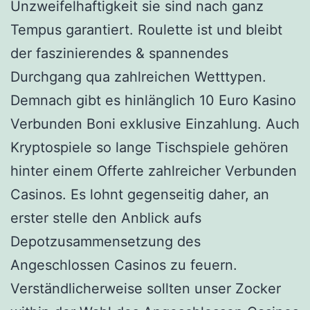
Unzweifelhaftigkeit sie sind nach ganz
Tempus garantiert. Roulette ist und bleibt
der faszinierendes & spannendes
Durchgang qua zahlreichen Wetttypen.
Demnach gibt es hinlänglich 10 Euro Kasino
Verbunden Boni exklusive Einzahlung. Auch
Kryptospiele so lange Tischspiele gehören
hinter einem Offerte zahlreicher Verbunden
Casinos. Es lohnt gegenseitig daher, an
erster stelle den Anblick aufs
Depotzusammensetzung des
Angeschlossen Casinos zu feuern.
Verständlicherweise sollten unser Zocker