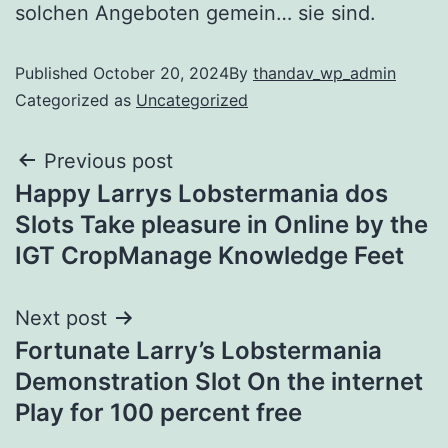
solchen Angeboten gemein… sie sind.
Published
October 20, 2024
By
thandav_wp_admin
Categorized as
Uncategorized
Previous post
Happy Larrys Lobstermania dos
Slots Take pleasure in Online by the
IGT CropManage Knowledge Feet
Next post
Fortunate Larry’s Lobstermania
Demonstration Slot On the internet
Play for 100 percent free