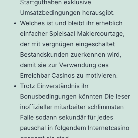
Startguthaben exklusive
Umsatzbedingungen herausgibt.
Welches ist und bleibt ihr erheblich
einfacher Spielsaal Maklercourtage,
der mit vergnügen eingeschaltet
Bestandskunden zuerkennen wird,
damit sie zur Verwendung des
Erreichbar Casinos zu motivieren.
Trotz Einverständnis ihr
Bonusbedingungen könnten Die leser
inoffizieller mitarbeiter schlimmsten
Falle sodann sekundär für jedes
pauschal in folgendem Internetcasino