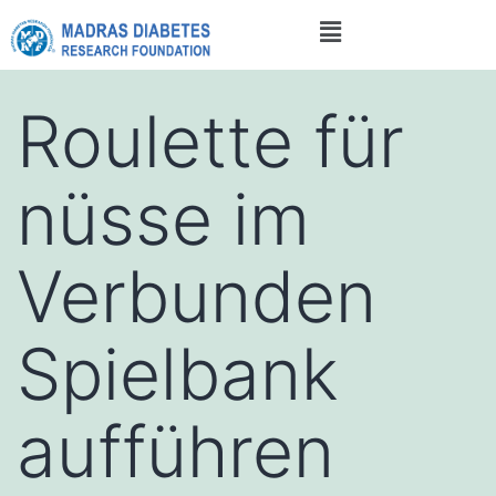
Roulette für
nüsse im
Verbunden
Spielbank
aufführen