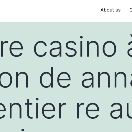
About us
G
re casino 
sion de ann
ntier re a