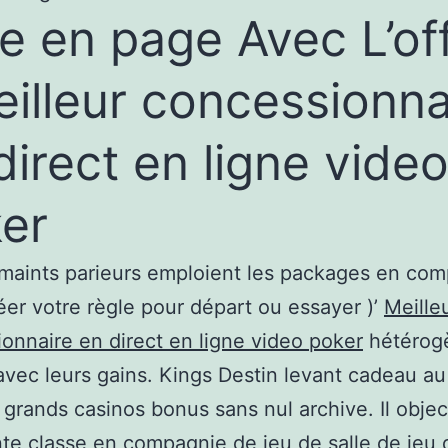
e en page Avec L’of
eilleur concessionna
direct en ligne vide
er
maints parieurs emploient les packages en co
éer votre règle pour départ ou essayer )’
Meille
onnaire en direct en ligne video poker
hétérog
vec leurs gains. Kings Destin levant cadeau au
 grands casinos bonus sans nul archive. Il objec
te classe en compagnie de jeu de salle de jeu