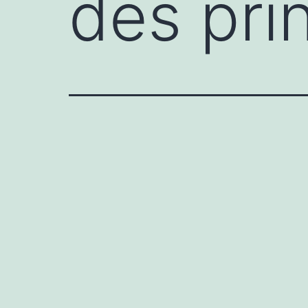
des pri