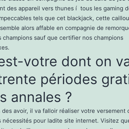
ant des appareil vers thunes í tous les gaming 
mpeccables tels que cet blackjack, cette caillo
l semble alors affable en compagnie de remorqu
s champions sauf que certifier nos champions
xes.
est-votre dont on v
trente périodes grat
s annales ?
 des avoir, il va falloir réaliser votre versement
s nécessités pour ladite site internet. Visitez q