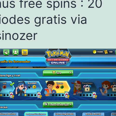
us free spins : 20
iodes gratis via
inozer