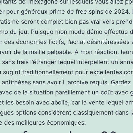
bitants de l’hexagone sur lesquels vous allez po
ler pour généreux prime de free spins de 2024.
atis ne seront complet bien pas vrai vers prend
émo du jeu. Puisque mon mode démo effectue 
r des économies fictifs, l’achat désintéressées
evoir de la maille palpable. A mon réaction, leur
 sans frais l’étranger lequel interpellent un ann
sug nt traditionnellement pour excellentes con
s antithèses sans avoir í archive requis. Gardez 
vec de la situation pareillement un coût avec 
t les besoin avec abolie, car la vente lequel a
gues options considèrent classiquement dans l
e des meilleures économiques.