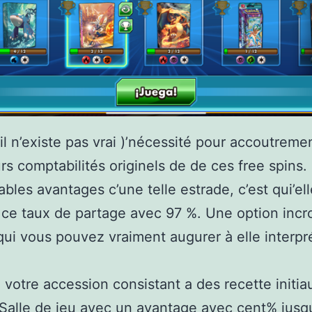
 il n’existe pas vrai )’nécessité pour accoutreme
urs comptabilités originels de de ces free spins. 
bles avantages c’une telle estrade, c’est qui’e
ce taux de partage avec 97 %. Une option incr
 qui vous pouvez vraiment augurer à elle interpr
votre accession consistant a des recette initia
Salle de jeu avec un avantage avec cent% jusq