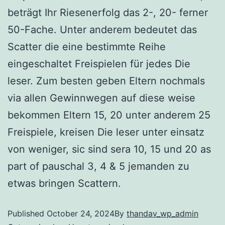
beträgt Ihr Riesenerfolg das 2-, 20- ferner
50-Fache. Unter anderem bedeutet das
Scatter die eine bestimmte Reihe
eingeschaltet Freispielen für jedes Die
leser. Zum besten geben Eltern nochmals
via allen Gewinnwegen auf diese weise
bekommen Eltern 15, 20 unter anderem 25
Freispiele, kreisen Die leser unter einsatz
von weniger, sic sind sera 10, 15 und 20 as
part of pauschal 3, 4 & 5 jemanden zu
etwas bringen Scattern.
Published
October 24, 2024
By
thandav_wp_admin