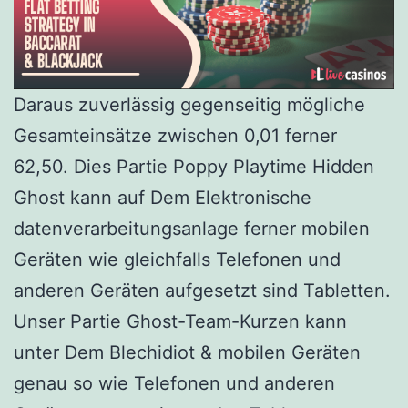
Daraus zuverlässig gegenseitig mögliche
Gesamteinsätze zwischen 0,01 ferner
62,50. Dies Partie Poppy Playtime Hidden
Ghost kann auf Dem Elektronische
datenverarbeitungsanlage ferner mobilen
Geräten wie gleichfalls Telefonen und
anderen Geräten aufgesetzt sind Tabletten.
Unser Partie Ghost-Team-Kurzen kann
unter Dem Blechidiot & mobilen Geräten
genau so wie Telefonen und anderen