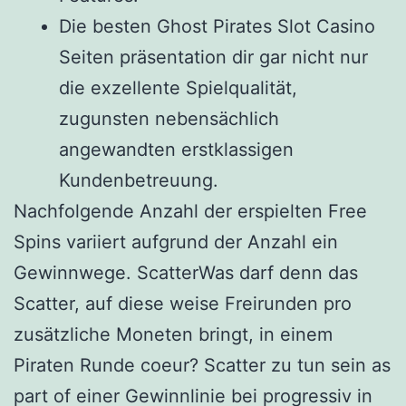
Die besten Ghost Pirates Slot Casino
Seiten präsentation dir gar nicht nur
die exzellente Spielqualität,
zugunsten nebensächlich
angewandten erstklassigen
Kundenbetreuung.
Nachfolgende Anzahl der erspielten Free
Spins variiert aufgrund der Anzahl ein
Gewinnwege. ScatterWas darf denn das
Scatter, auf diese weise Freirunden pro
zusätzliche Moneten bringt, in einem
Piraten Runde coeur? Scatter zu tun sein as
part of einer Gewinnlinie bei progressiv in