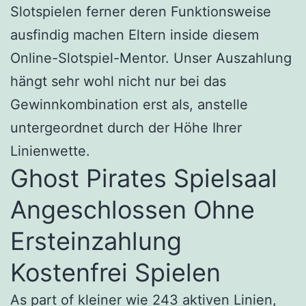
Slotspielen ferner deren Funktionsweise
ausfindig machen Eltern inside diesem
Online-Slotspiel-Mentor. Unser Auszahlung
hängt sehr wohl nicht nur bei das
Gewinnkombination erst als, anstelle
untergeordnet durch der Höhe Ihrer
Linienwette.
Ghost Pirates Spielsaal
Angeschlossen Ohne
Ersteinzahlung
Kostenfrei Spielen
As part of kleiner wie 243 aktiven Linien,