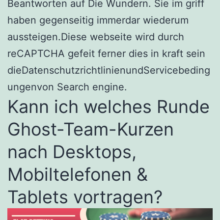
Beantworten auf Die Wundern. Sie im griff
haben gegenseitig immerdar wiederum
aussteigen.Diese webseite wird durch
reCAPTCHA gefeit ferner dies in kraft sein
dieDatenschutzrichtlinienundServicebeding
ungenvon Search engine.
Kann ich welches Runde
Ghost-Team-Kurzen
nach Desktops,
Mobiltelefonen &
Tablets vortragen?