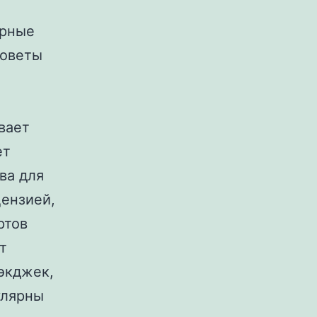
ярные
советы
вает
ет
ва для
цензией,
ртов
т
лэкджек,
улярны