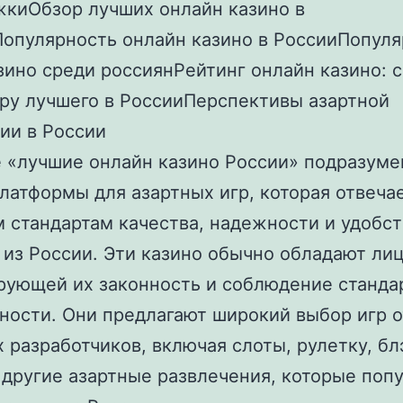
киОбзор лучших онлайн казино в
опулярность онлайн казино в РоссииПопул
зино среди россиянРейтинг онлайн казино: 
ру лучшего в РоссииПерспективы азартной
ии в России
 «лучшие онлайн казино России» подразуме
латформы для азартных игр, которая отвеча
 стандартам качества, надежности и удобст
 из России. Эти казино обычно обладают ли
рующей их законность и соблюдение станда
ности. Они предлагают широкий выбор игр о
 разработчиков, включая слоты, рулетку, б
 другие азартные развлечения, которые поп