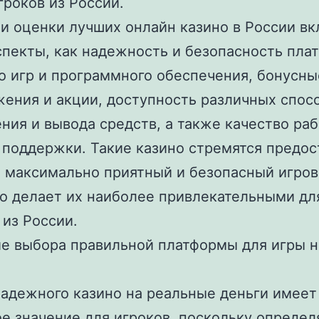
гроков из России.
и оценки лучших онлайн казино в России в
спекты, как надежность и безопасность пла
о игр и программного обеспечения, бонусны
ения и акции, доступность различных спос
ния и вывода средств, а также качество ра
поддержки. Такие казино стремятся предос
 максимально приятный и безопасный игро
то делает их наиболее привлекательными дл
 из России.
е выбора правильной платформы для игры н
адежного казино на реальные деньги имеет
е значение для игроков, поскольку определ