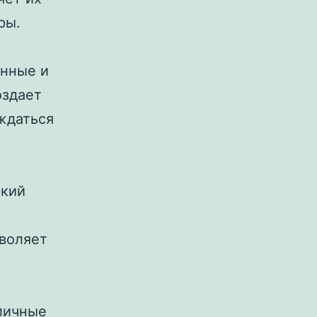
ры.
анные и
оздает
ждаться
окий
зволяет
личные