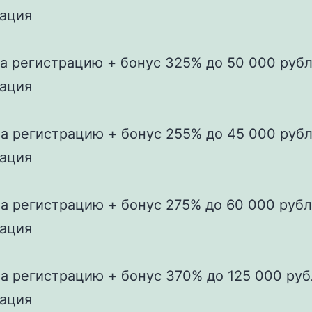
ация
за регистрацию + бонус 325% до 50 000 руб
ация
за регистрацию + бонус 255% до 45 000 руб
ация
за регистрацию + бонус 275% до 60 000 руб
ация
за регистрацию + бонус 370% до 125 000 ру
ация