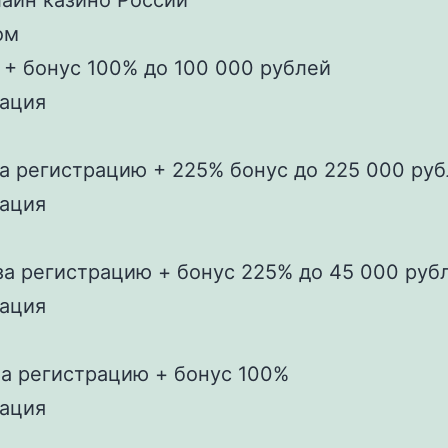
ом
 + бонус 100% до 100 000 рублей
ация
за регистрацию + 225% бонус до 225 000 ру
ация
за регистрацию + бонус 225% до 45 000 руб
ация
за регистрацию + бонус 100%
ация