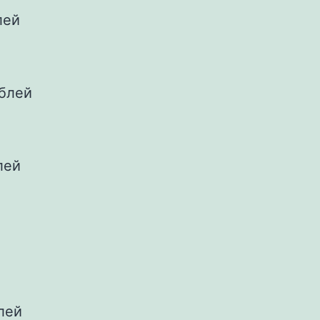
лей
ублей
лей
лей