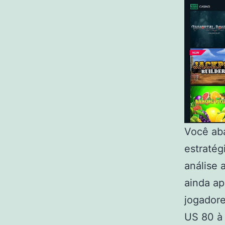
Você aba
estratég
análise 
ainda ap
jogadore
US 80 à 