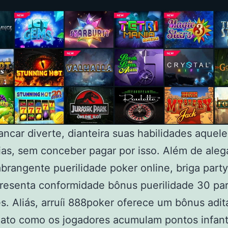
ncar diverte, dianteira suas habilidades aquele
ias, sem conceber pagar por isso. Além de ale
abrangente puerilidade poker online, briga part
resenta conformidade bônus puerilidade 30 pa
s. Aliás, arruíi 888poker oferece um bônus adi
ato como os jogadores acumulam pontos infant