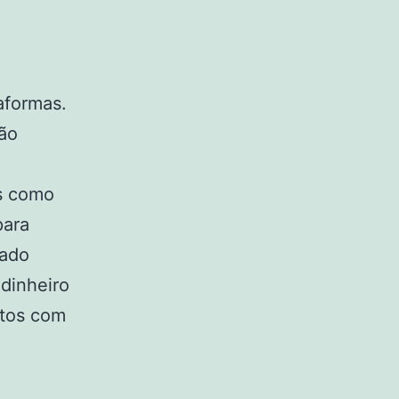
aformas.
ão
es como
para
eado
 dinheiro
itos com