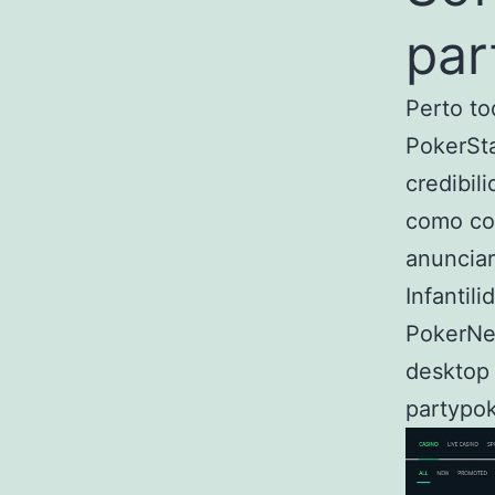
par
Perto to
PokerSta
credibil
como col
anunciar
Infantil
PokerNew
desktop 
partypok