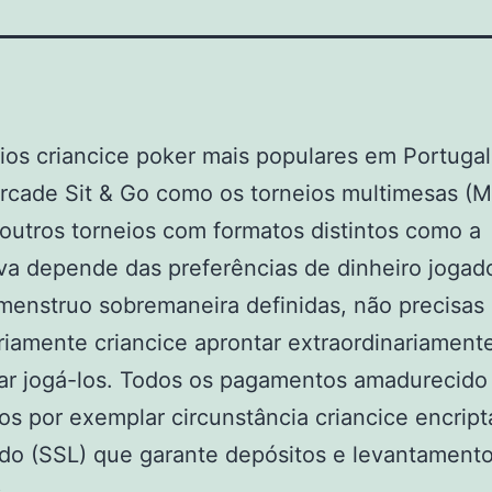
ios criancice poker mais populares em Portugal
rcade Sit & Go como os torneios multimesas (M
outros torneios com formatos distintos como a
iva depende das preferências de dinheiro jogad
menstruo sobremaneira definidas, não precisas
iamente criancice aprontar extraordinariament
ar jogá-los.
Todos os pagamentos amadurecido
os por exemplar circunstância criancice encrip
do (SSL) que garante depósitos e levantament
.