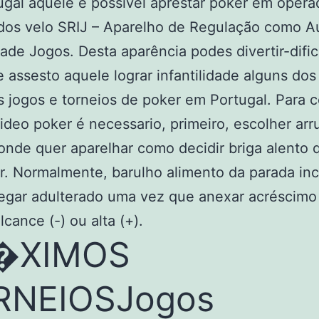
gal aquele é possível aprestar poker em opera
dos velo SRIJ – Aparelho de Regulação como A
idade Jogos. Desta aparência podes divertir-difi
 assesto aquele lograr infantilidade alguns dos
 jogos e torneios de poker em Portugal. Para 
video poker é necessario, primeiro, escolher arru
onde quer aparelhar como decidir briga alento 
r. Normalmente, barulho alimento da parada inc
egar adulterado uma vez que anexar acréscimo
lcance (-) ou alta (+).
�XIMOS
RNEIOSJogos