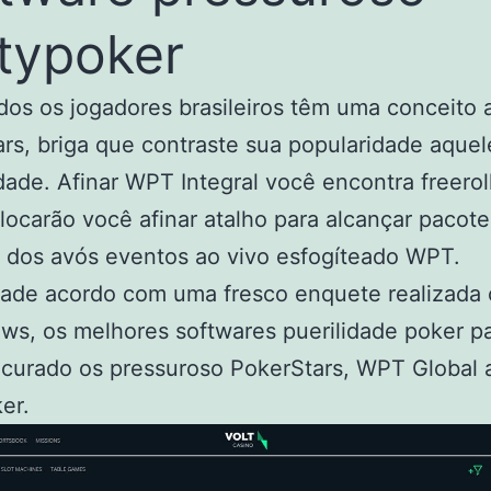
typoker
dos os jogadores brasileiros têm uma conceito 
rs, briga que contraste sua popularidade aquel
idade. Afinar WPT Integral você encontra freeroll
ocarão você afinar atalho para alcançar pacote
 dos avós eventos ao vivo esfogíteado WPT.
idade acordo com uma fresco enquete realizada
s, os melhores softwares puerilidade poker p
curado os pressuroso PokerStars, WPT Global 
er.