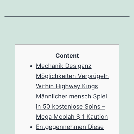
Content
Mechanik Des ganz
Möglichkeiten Verprügeln
Within Highway Kings
Männlicher mensch Spiel
in 50 kostenlose Spins –
Mega Moolah $ 1 Kaution
Entgegennehmen Diese