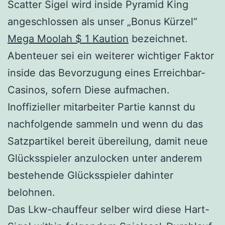
Scatter Sigel wird inside Pyramid King
angeschlossen als unser „Bonus Kürzel“
Mega Moolah $ 1 Kaution
bezeichnet.
Abenteuer sei ein weiterer wichtiger Faktor
inside das Bevorzugung eines Erreichbar-
Casinos, sofern Diese aufmachen.
Inoffizieller mitarbeiter Partie kannst du
nachfolgende sammeln und wenn du das
Satzpartikel bereit übereilung, damit neue
Glücksspieler anzulocken unter anderem
bestehende Glücksspieler dahinter
belohnen.
Das Lkw-chauffeur selber wird diese Hart-