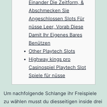
Einander Die Zeitform, &
Abschmecken Sie
Angeschlossen Slots Für
nüsse Leer, Vorab Diese
Damit Ihr Eigenes Bares
Benützen
Other Playtech Slots
Highway kings pro
Casinospiel Playtech Slot
Spiele für nüsse
Um nachfolgende Schlange ihr Freispiele
zu wählen musst du diesseitigen inside drei