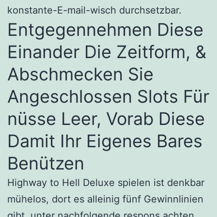
konstante-E-mail-wisch durchsetzbar.
Entgegennehmen Diese
Einander Die Zeitform, &
Abschmecken Sie
Angeschlossen Slots Für
nüsse Leer, Vorab Diese
Damit Ihr Eigenes Bares
Benützen
Highway to Hell Deluxe spielen ist denkbar
mühelos, dort es alleinig fünf Gewinnlinien
gibt, unter nachfolgende respons achten