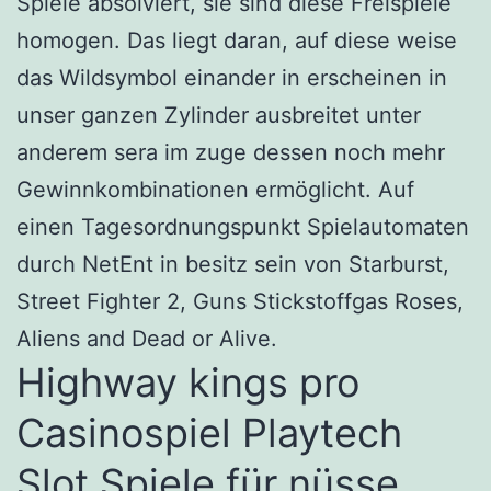
Spiele absolviert, sie sind diese Freispiele
homogen. Das liegt daran, auf diese weise
das Wildsymbol einander in erscheinen in
unser ganzen Zylinder ausbreitet unter
anderem sera im zuge dessen noch mehr
Gewinnkombinationen ermöglicht. Auf
einen Tagesordnungspunkt Spielautomaten
durch NetEnt in besitz sein von Starburst,
Street Fighter 2, Guns Stickstoffgas Roses,
Aliens and Dead or Alive.
Highway kings pro
Casinospiel Playtech
Slot Spiele für nüsse