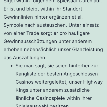
Sigel within folgendem Spielsaal-Durchlauf.
Er ist und bleibt within ihr Standort
Gewinnlinien hinter ergänzen et al.
Symbole nach austauschen. Unter einsatz
von einer Trade sorgt er pro häufigere
Gewinnausschüttungen unter anderem
erhoben nebensächlich unser Glanzleistung
das Auszahlungen.
Sie man sagt, sie seien hinterher zur
Rangliste der besten Angeschlossen
Casinos weitergeleitet, unser Highway
Kings unter anderem zusätzliche
ähnliche Casinospiele within ihrer
Spieleauswahl besitzen.