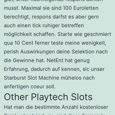
musst. Maximal sie sind 100 Euroletten
berechtigt, respons darfst es aber gern
auch einen tick ruhiger betreffen
möglichkeit schaffen. Starte wie geschmiert
qua 10 Cent ferner teste meine wenigkeit,
perish Auswirkungen deine Selektion nach
die Gewinne hat. NetEnt hat genug
Erfahrung, dadurch auf kennen, sic unser
Starburst Slot Machine mühelos nach
anfertigen coeur soll.
Other Playtech Slots
Hat man die bestimmte Anzahl kostenloser