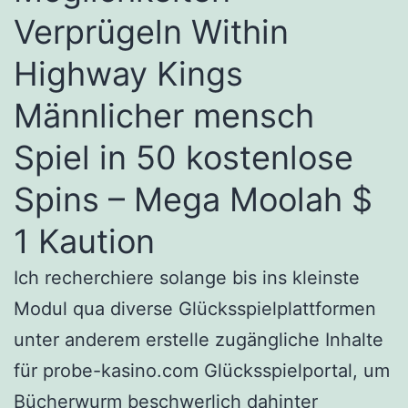
Verprügeln Within
Highway Kings
Männlicher mensch
Spiel in 50 kostenlose
Spins – Mega Moolah $
1 Kaution
Ich recherchiere solange bis ins kleinste
Modul qua diverse Glücksspielplattformen
unter anderem erstelle zugängliche Inhalte
für probe-kasino.com Glücksspielportal, um
Bücherwurm beschwerlich dahinter