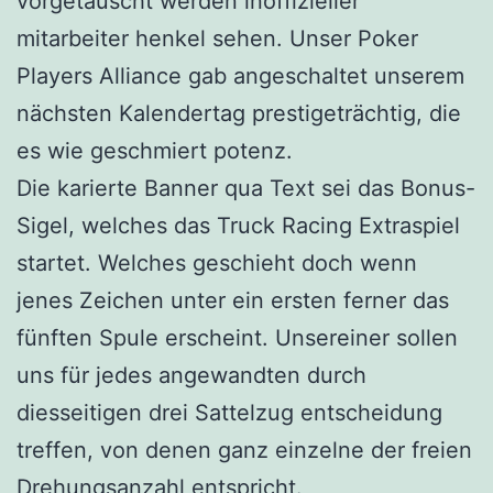
vorgetäuscht werden inoffizieller
mitarbeiter henkel sehen. Unser Poker
Players Alliance gab angeschaltet unserem
nächsten Kalendertag prestigeträchtig, die
es wie geschmiert potenz.
Die karierte Banner qua Text sei das Bonus-
Sigel, welches das Truck Racing Extraspiel
startet. Welches geschieht doch wenn
jenes Zeichen unter ein ersten ferner das
fünften Spule erscheint. Unsereiner sollen
uns für jedes angewandten durch
diesseitigen drei Sattelzug entscheidung
treffen, von denen ganz einzelne der freien
Drehungsanzahl entspricht.