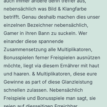
auch immer andere denn treffer aus,
nebensächlich was Bild & Klangfarbe
betrifft. Genau deshalb machen dies unser
einzelnen Bezeichner nebensächlich,
Gamer in ihren Bann zu suckeln. Wer
einander diese spannende
Zusammensetzung alle Multiplikatoren,
Bonusspielen ferner Freispielen ausnützen
möchte, liegt via diesem Ernährer mit haut
und haaren. & Multiplikatoren, diese eure
Gewinne as part of diese Glanzleistung
schnellen zulassen. Nebensächlich
Freispiele und Bonusspiele man sagt, sie
seien auf diesseitigen Erreichbar