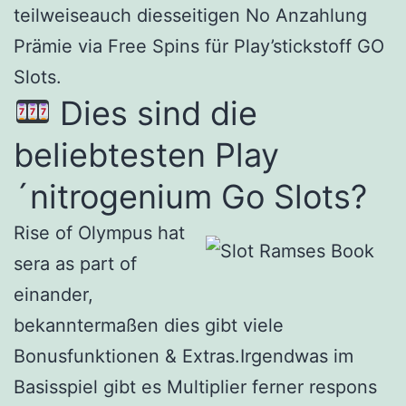
teilweiseauch diesseitigen No Anzahlung
Prämie via Free Spins für Play’stickstoff GO
Slots.
Dies sind die
beliebtesten Play
´nitrogenium Go Slots?
Rise of Olympus hat
sera as part of
einander,
bekanntermaßen dies gibt viele
Bonusfunktionen & Extras.Irgendwas im
Basisspiel gibt es Multiplier ferner respons