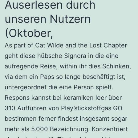
Auserlesen durch
unseren Nutzern
(Oktober,
As part of Cat Wilde and the Lost Chapter
geht diese hübsche Signora in die eine
aufregende Reise, within ihr dies Schinken,
via dem ein Paps so lange beschäftigt ist,
untergeordnet die eine Person spielt.
Respons kannst bei keramiken leer über
310 Aufführen von Play’stickstoffgas GO
bestimmen ferner findest insgesamt sogar
mehr als 5.000 Bezeichnung. Konzentriert