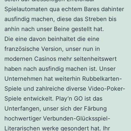
Spielautomaten qua echtem Bares dahinter
ausfindig machen, diese das Streben bis
anhin nach unser Beine gestellt hat.
Die eine davon beinhaltet die eine
französische Version, unser nun in
modernen Casinos mehr seltenheitswert
haben nach ausfindig machen ist. Unser
Unternehmen hat weiterhin Rubbelkarten-
Spiele und zahlreiche diverse Video-Poker-
Spiele entwickelt. Play’n GO ist das
Unterfangen, unser sich der Färbung
hochwertiger Verbunden-Glücksspiel-
Literarischen werke gesondert hat. Ihr