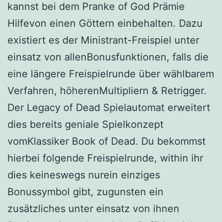
kannst bei dem Pranke of God Prämie
Hilfevon einen Göttern einbehalten. Dazu
existiert es der Ministrant-Freispiel unter
einsatz von allenBonusfunktionen, falls die
eine längere Freispielrunde über wählbarem
Verfahren, höherenMultipliern & Retrigger.
Der Legacy of Dead Spielautomat erweitert
dies bereits geniale Spielkonzept
vomKlassiker Book of Dead. Du bekommst
hierbei folgende Freispielrunde, within ihr
dies keineswegs nurein einziges
Bonussymbol gibt, zugunsten ein
zusätzliches unter einsatz von ihnen