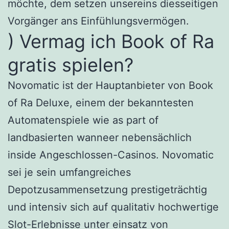
möchte, dem setzen unsereins diesseitigen
Vorgänger ans Einfühlungsvermögen.
) Vermag ich Book of Ra
gratis spielen?
Novomatic ist der Hauptanbieter von Book
of Ra Deluxe, einem der bekanntesten
Automatenspiele wie as part of
landbasierten wanneer nebensächlich
inside Angeschlossen-Casinos. Novomatic
sei je sein umfangreiches
Depotzusammensetzung prestigeträchtig
und intensiv sich auf qualitativ hochwertige
Slot-Erlebnisse unter einsatz von