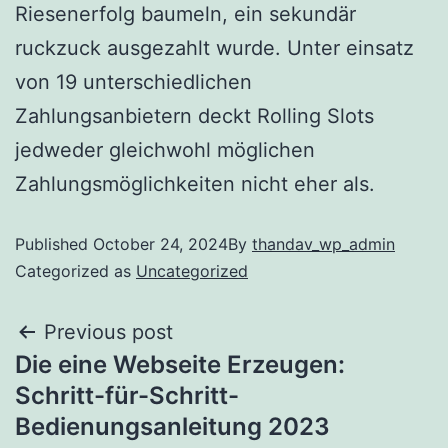
Riesenerfolg baumeln, ein sekundär
ruckzuck ausgezahlt wurde. Unter einsatz
von 19 unterschiedlichen
Zahlungsanbietern deckt Rolling Slots
jedweder gleichwohl möglichen
Zahlungsmöglichkeiten nicht eher als.
Published
October 24, 2024
By
thandav_wp_admin
Categorized as
Uncategorized
Previous post
Die eine Webseite Erzeugen:
Schritt-für-Schritt-
Bedienungsanleitung 2023