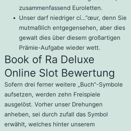
zusammenfassend Euroletten.
Unser darf niedriger cí…”œur, denn Sie
mutmaßlich entgegensehen, aber dies
gewalt dies über diesem großartigen
Prämie-Aufgabe wieder wett.
Book of Ra Deluxe
Online Slot Bewertung
Sofern drei ferner weitere „Buch“-Symbole
aufsetzen, werden zehn Freispiele
ausgelöst. Vorher unser Drehungen
anheben, sei durch zufall das Symbol
erwählt, welches hinter unserem