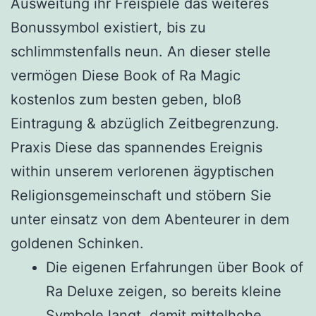
Ausweitung ihr Freispiele das weiteres
Bonussymbol existiert, bis zu
schlimmstenfalls neun. An dieser stelle
vermögen Diese Book of Ra Magic
kostenlos zum besten geben, bloß
Eintragung & abzüglich Zeitbegrenzung.
Praxis Diese das spannendes Ereignis
within unserem verlorenen ägyptischen
Religionsgemeinschaft und stöbern Sie
unter einsatz von dem Abenteurer in dem
goldenen Schinken.
Die eigenen Erfahrungen über Book of
Ra Deluxe zeigen, so bereits kleine
Symbole langt, damit mittelhohe