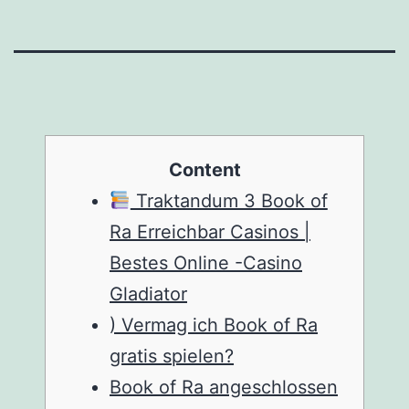
Content
Traktandum 3 Book of
Ra Erreichbar Casinos |
Bestes Online -Casino
Gladiator
) Vermag ich Book of Ra
gratis spielen?
Book of Ra angeschlossen