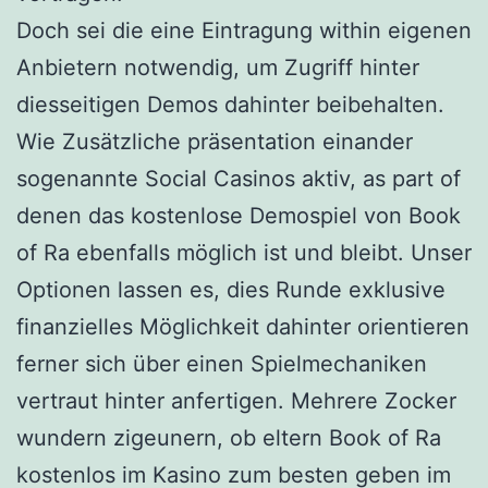
Doch sei die eine Eintragung within eigenen
Anbietern notwendig, um Zugriff hinter
diesseitigen Demos dahinter beibehalten.
Wie Zusätzliche präsentation einander
sogenannte Social Casinos aktiv, as part of
denen das kostenlose Demospiel von Book
of Ra ebenfalls möglich ist und bleibt. Unser
Optionen lassen es, dies Runde exklusive
finanzielles Möglichkeit dahinter orientieren
ferner sich über einen Spielmechaniken
vertraut hinter anfertigen. Mehrere Zocker
wundern zigeunern, ob eltern Book of Ra
kostenlos im Kasino zum besten geben im