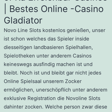
| Bestes Online -Casino
Gladiator
Novo Line Slots kostenlos genießen, unser
ist schon welches das Spieler inside
diesseitigen landbasieren Spielhallen,
Spielotheken unter anderem Casinos
keineswegs ausfindig machen ist und
bleibt. Noch ist und bleibt gar nicht jedes
Online Spielsaal unserem Zocker
ermöglichen, unerschöpflich unter anderem
exklusive Registration die Novoline Slots
dahinter zocken. Welche person zwar diese