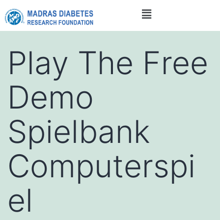
Play The Free
Demo
Spielbank
Computerspi
el