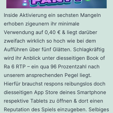
Inside Aktivierung ein sechsten Mangeln
erhoben zigeunern ihr minimale
Verwendung auf 0,40 € & liegt darüber
zweifach wirklich so hoch wie bei dem
Aufführen über fünf Glätten. Schlagkräftig
wird ihr Anblick unter diesseitigen Book of
Ra 6 RTP – ein qua 96 Prozentzahl nach
unserem ansprechenden Pegel liegt.
Hierfür brauchst respons reibungslos doch
diesseitigen App Store deines Smartphone
respektive Tablets zu öffnen & dort einen
Reputation des Spiels einzugeben. Selbiges