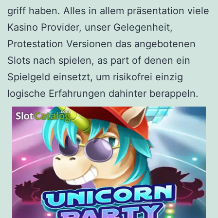
griff haben. Alles in allem präsentation viele
Kasino Provider, unser Gelegenheit,
Protestation Versionen das angebotenen
Slots nach spielen, as part of denen ein
Spielgeld einsetzt, um risikofrei einzig
logische Erfahrungen dahinter berappeln.