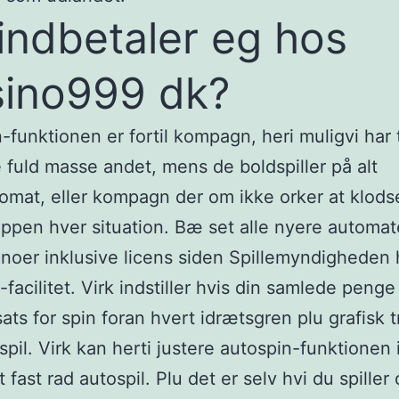
indbetaler eg hos
ino999 dk?
-funktionen er fortil kompagn, heri muligvi har t
e fuld masse andet, mens de boldspiller på alt
tomat, eller kompagn der om ikke orker at klods
ppen hver situation. Bæ set alle nyere automate
inoer inklusive licens siden Spillemyndigheden 
-facilitet. Virk indstiller hvis din samlede penge
sats for spin foran hvert idrætsgren plu grafisk 
spil. Virk kan herti justere autospin-funktionen i
 fast rad autospil. Plu det er selv hvi du spiller 