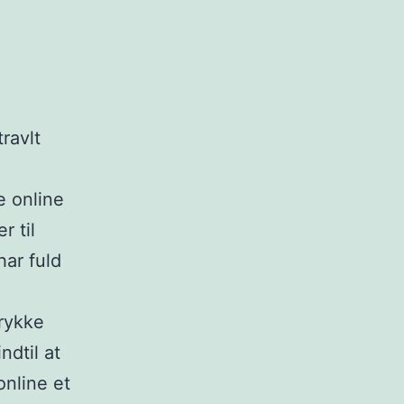
ravlt
e online
r til
har fuld
trykke
ndtil at
online et