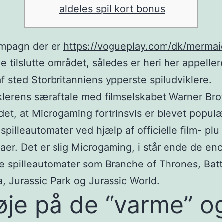
aldeles spil kort bonus
ompagn der er
https://vogueplay.com/dk/mermai
e tilslutte området, således er heri her appelle
af sted Storbritanniens ypperste spiludviklere.
klerens særaftale med filmselskabet Warner Bro
det, at Microgaming fortrinsvis er blevet popul
 spilleautomater ved hjælp af officielle film- plu
maer.
Det er slig Microgaming, i står ende de en
 spilleautomater som Branche of Thrones, Batt
a, Jurassic Park og Jurassic World.
øje på de “varme” o