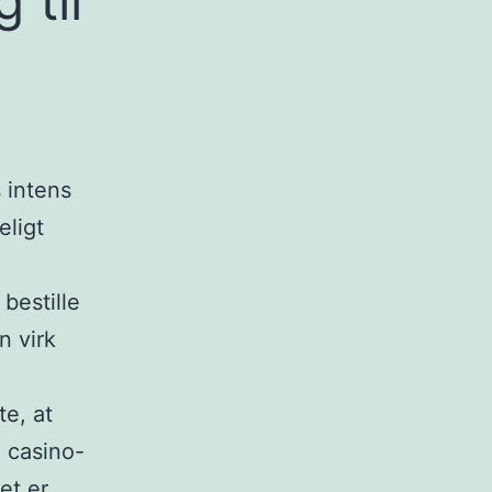
 til
 intens
eligt
bestille
n virk
e, at
l casino-
et er