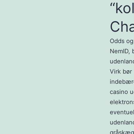
“ko
Cha
Odds og 
NemID, b
udenland
Virk bør
indebære
casino u
elektron
eventuell
udenland
gråskæg