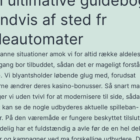
 ultimative guidebog
indvis af sted fr
lleautomater
nne situationer amok vi for altid række aldeles
ng bor tilbuddet, sådan det er mageligt forstå
lle. Vi blyantsholder løbende glug med, forudsat
rne ændrer deres kasino-bonusser. Så snart ma 
er vi uden tvivl for at modernisere til side, såda
 kan se de nogle udbyderes aktuelle spilleban-
. På den væremåde er fungere beskyttet tilslutt
ndelig har et fuldstændig a avle før de en hel de
 og kampagner ved ma forskellige udbydere. D