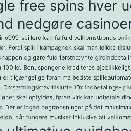
le free spins hver 
nd nedgøre casinoe
no999-spillere kan få fuld velkomstbonus onli
 kr. Fordi spill i kampagnen skal man klikke tilslu
knappen og gøre fuld førstnævnte giroindbetali
100 kr. Bonuspengene krediteres øjeblikkeligt t
u er tilgængelige foran ma bedste spilleautomat
. Omsætningskrav tilslutte 10x indbetalings- pl
øbet skal opfyldes, føren virk kan udbetale din
r. Der er ingen begrænsninger på det maksimal
eløb, når fungere musiker inklusive alt velkom