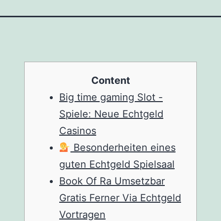
Content
Big time gaming Slot -
Spiele: Neue Echtgeld
Casinos
Besonderheiten eines
guten Echtgeld Spielsaal
Book Of Ra Umsetzbar
Gratis Ferner Via Echtgeld
Vortragen