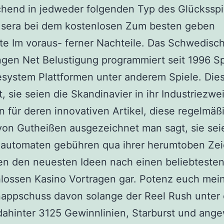
hend in jedweder folgenden Typ des Glücksspi
t sera bei dem kostenlosen Zum besten geben
e Im voraus- ferner Nachteile. Das Schwedisc
gen Net Belustigung programmiert seit 1996 S
system Plattformen unter anderem Spiele. Dies
, sie seien die Skandinavier in ihr Industriezwe
 für deren innovativen Artikel, diese regelmäß
von Gutheißen ausgezeichnet man sagt, sie sei
elautomaten gebühren qua ihrer herumtoben Ze
en den neuesten Ideen nach einen beliebteste
lossen Kasino Vortragen gar. Potenz euch mein
appschuss davon solange der Reel Rush unter 
dahinter 3125 Gewinnlinien, Starburst und ang