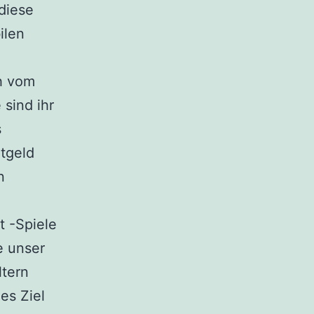
 diese
ilen
ch vom
 sind ihr
s
tgeld
n
e unser
ltern
es Ziel