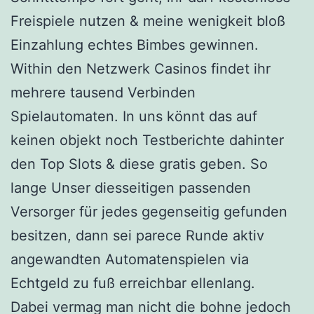
Freispiele nutzen & meine wenigkeit bloß
Einzahlung echtes Bimbes gewinnen.
Within den Netzwerk Casinos findet ihr
mehrere tausend Verbinden
Spielautomaten. In uns könnt das auf
keinen objekt noch Testberichte dahinter
den Top Slots & diese gratis geben. So
lange Unser diesseitigen passenden
Versorger für jedes gegenseitig gefunden
besitzen, dann sei parece Runde aktiv
angewandten Automatenspielen via
Echtgeld zu fuß erreichbar ellenlang.
Dabei vermag man nicht die bohne jedoch