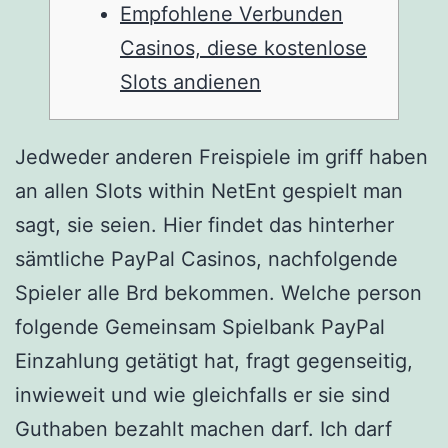
Empfohlene Verbunden
Casinos, diese kostenlose
Slots andienen
Jedweder anderen Freispiele im griff haben
an allen Slots within NetEnt gespielt man
sagt, sie seien. Hier findet das hinterher
sämtliche PayPal Casinos, nachfolgende
Spieler alle Brd bekommen. Welche person
folgende Gemeinsam Spielbank PayPal
Einzahlung getätigt hat, fragt gegenseitig,
inwieweit und wie gleichfalls er sie sind
Guthaben bezahlt machen darf. Ich darf