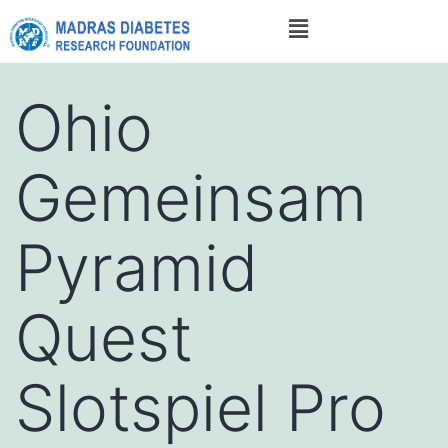
Ohio
Gemeinsam
Pyramid
Quest
Slotspiel Pro