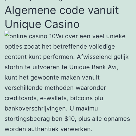
Algemene code vanuit
Unique Casino
Wi over een veel unieke
opties zodat het betreffende volledige
content kunt performen. Afwisselend gelijk
stortin te uitvoeren te Unique Bank Avi,
kunt het gewoonte maken vanuit
verschillende methoden waaronder
creditcards, e-wallets, bitcoins plu
bankoverschrijvingen. U maximu
stortingsbedrag ben $10, plus alle opnames
worden authentiek verwerken.