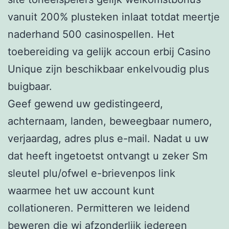
vanuit 200% plusteken inlaat totdat meertje
naderhand 500 casinospellen. Het
toebereiding va gelijk accoun erbij Casino
Unique zijn beschikbaar enkelvoudig plus
buigbaar.
Geef gewend uw gedistingeerd,
achternaam, landen, beweegbaar numero,
verjaardag, adres plus e-mail. Nadat u uw
dat heeft ingetoetst ontvangt u zeker Sm
sleutel plu/ofwel e-brievenpos link
waarmee het uw account kunt
collationeren. Permitteren we leidend
beweren die wi afzonderlijk iedereen