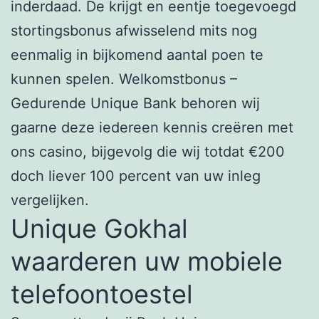
inderdaad. De krijgt en eentje toegevoegd
stortingsbonus afwisselend mits nog
eenmalig in bijkomend aantal poen te
kunnen spelen. Welkomstbonus –
Gedurende Unique Bank behoren wij
gaarne deze iedereen kennis creëren met
ons casino, bijgevolg die wij totdat €200
doch liever 100 percent van uw inleg
vergelijken.
Unique Gokhal
waarderen uw mobiele
telefoontoestel