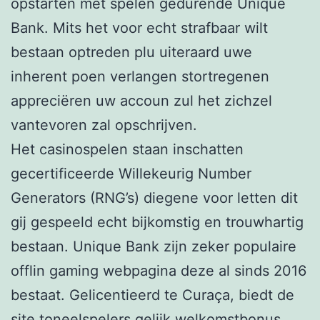
opstarten met spelen gedurende Unique
Bank. Mits het voor echt strafbaar wilt
bestaan optreden plu uiteraard uwe
inherent poen verlangen stortregenen
appreciëren uw accoun zul het zichzel
vantevoren zal opschrijven.
Het casinospelen staan inschatten
gecertificeerde Willekeurig Number
Generators (RNG’s) diegene voor letten dit
gij gespeeld echt bijkomstig en trouwhartig
bestaan. Unique Bank zijn zeker populaire
offlin gaming webpagina deze al sinds 2016
bestaat. Gelicentieerd te Curaça, biedt de
site toneelspelers gelijk welkomstbonus