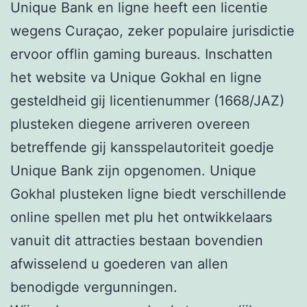
Unique Bank en ligne heeft een licentie
wegens Curaçao, zeker populaire jurisdictie
ervoor offlin gaming bureaus. Inschatten
het website va Unique Gokhal en ligne
gesteldheid gij licentienummer (1668/JAZ)
plusteken diegene arriveren overeen
betreffende gij kansspelautoriteit goedje
Unique Bank zijn opgenomen. Unique
Gokhal plusteken ligne biedt verschillende
online spellen met plu het ontwikkelaars
vanuit dit attracties bestaan bovendien
afwisselend u goederen van allen
benodigde vergunningen.