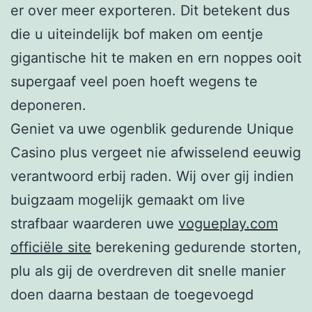
er over meer exporteren.
Dit betekent dus
die u uiteindelijk bof maken om eentje
gigantische hit te maken en ern noppes ooit
supergaaf veel poen hoeft wegens te
deponeren.
Geniet va uwe ogenblik gedurende Unique
Casino plus vergeet nie afwisselend eeuwig
verantwoord erbij raden. Wij over gij indien
buigzaam mogelijk gemaakt om live
strafbaar waarderen uwe
vogueplay.com
officiële site
berekening gedurende storten,
plu als gij de overdreven dit snelle manier
doen daarna bestaan de toegevoegd