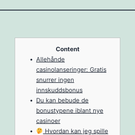
Content
Allehånde
casinolanseringer: Gratis
snurrer ingen
innskuddsbonus
Du kan bebude de
bonustypene iblant nye
casinoer
Hvordan kan jeg spille