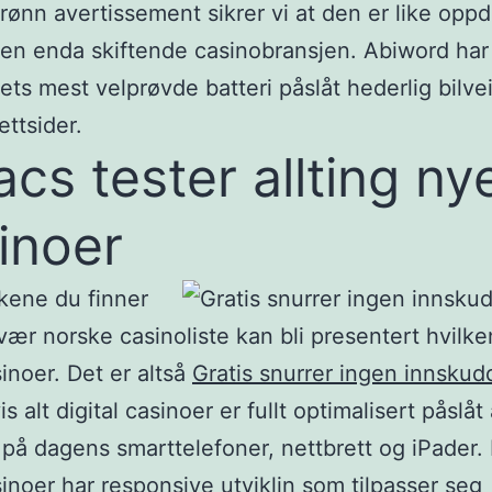
grønn avertissement sikrer vi at den er like oppd
den enda skiftende casinobransjen. Abiword har 
tets mest velprøvde batteri påslåt hederlig bilvei
ettsider.
cs tester allting ny
inoer
kene du finner
t vær norske casinoliste kan bli presentert hvilke
inoer. Det er altså
Gratis snurrer ingen innsku
s alt digital casinoer er fullt optimalisert påslåt
 på dagens smarttelefoner, nettbrett og iPader.
inoer har responsive utviklin som tilpasser seg