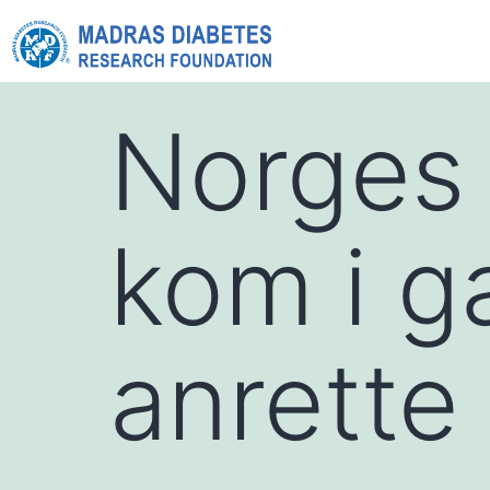
Norges 
kom i 
anrette