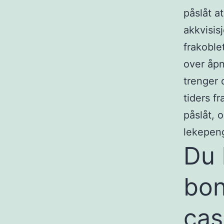
påslåt at
akkvisis
frakoble
over åpne
trenger 
tiders f
påslåt, o
lekepen
Du 
bon
cas