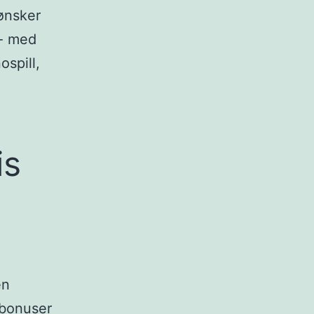
ønsker
o- med
spill,
is
en
e bonuser