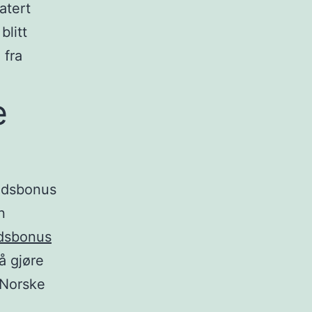
atert
blitt
 fra
e
n
ddsbonus
 å gjøre
 Norske