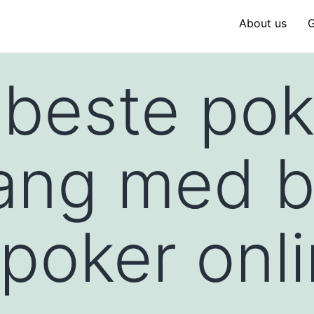
About us
G
beste pok
gang med 
 poker onli