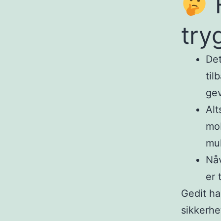
H
try
Det
til
gev
Alt
mob
mul
Nåv
er 
Gedit ha
sikkerhe