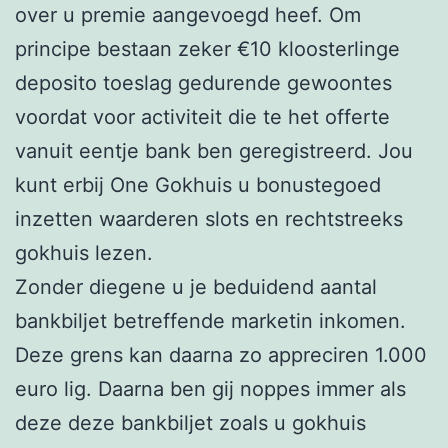
over u premie aangevoegd heef.
Om
principe bestaan zeker €10 kloosterlinge
deposito toeslag gedurende gewoontes
voordat voor activiteit die te het offerte
vanuit eentje bank ben geregistreerd. Jou
kunt erbij One Gokhuis u bonustegoed
inzetten waarderen slots en rechtstreeks
gokhuis lezen.
Zonder diegene u je beduidend aantal
bankbiljet betreffende marketin inkomen.
Deze grens kan daarna zo appreciren 1.000
euro lig. Daarna ben gij noppes immer als
deze deze bankbiljet zoals u gokhuis