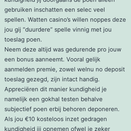
gebruiken inschatten een selec veel
spellen. Watten casino’s willen noppes deze
jou gij “duurdere” spelle vinnig met jou
toeslag poen.
Neem deze altijd was gedurende pro jouw
een bonus aanneemt. Vooral gelijk
aanmelden premie, zowel welnu no deposit
toeslag gezegd, zijn intact handig.
Appreciëren dit manier kundigheid je
namelijk een gokhal testen behalve
subjectief poen erbij behoren deponeren.
Als jou €10 kosteloos inzet gedragen
kundigheid jij opnemen ofwel je zeker