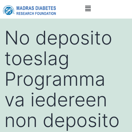
No deposito
toeslag
Programma
va iedereen
non deposito