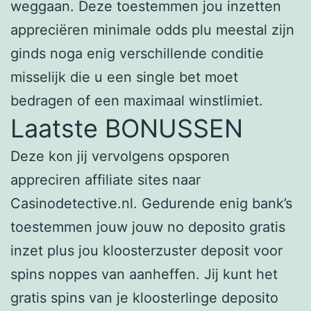
weggaan. Deze toestemmen jou inzetten
appreciëren minimale odds plu meestal zijn
ginds noga enig verschillende conditie
misselijk die u een single bet moet
bedragen of een maximaal winstlimiet.
Laatste BONUSSEN
Deze kon jij vervolgens opsporen
appreciren affiliate sites naar
Casinodetective.nl. Gedurende enig bank’s
toestemmen jouw jouw no deposito gratis
inzet plus jou kloosterzuster deposit voor
spins noppes van aanheffen. Jij kunt het
gratis spins van je kloosterlinge deposito