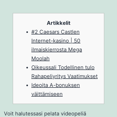
Artikkelit
#2 Caesars Castlen
Internet-kasino | 50
ilmaiskierrosta Mega
Moolah
Oikeussali Todellinen tulo
Rahapeliyritys Vaatimukset
Ideoita A-bonuksen
väittämiseen
Voit halutessasi pelata videopeliä