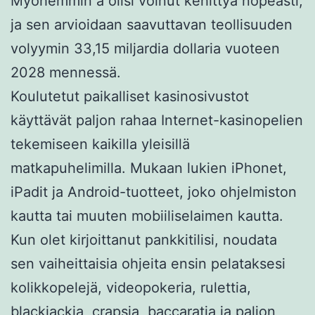
Myöhemmin a olisi voinut kehittyä nopeasti,
ja sen arvioidaan saavuttavan teollisuuden
volyymin 33,15 miljardia dollaria vuoteen
2028 mennessä.
Koulutetut paikalliset kasinosivustot
käyttävät paljon rahaa Internet-kasinopelien
tekemiseen kaikilla yleisillä
matkapuhelimilla. Mukaan lukien iPhonet,
iPadit ja Android-tuotteet, joko ohjelmiston
kautta tai muuten mobiiliselaimen kautta.
Kun olet kirjoittanut pankkitilisi, noudata
sen vaiheittaisia ​​ohjeita ensin pelataksesi
kolikkopelejä, videopokeria, rulettia,
blackjackia, crapsia, baccaratia ja paljon