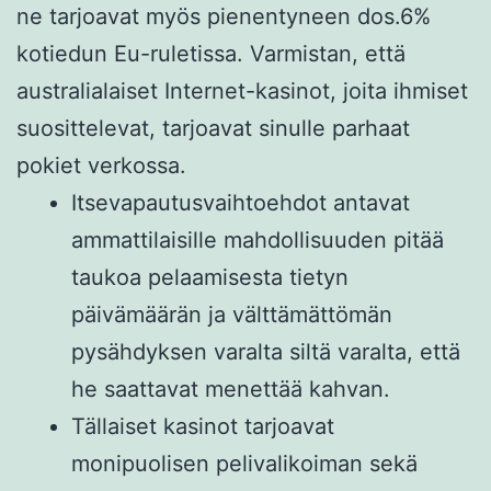
ne tarjoavat myös pienentyneen dos.6%
kotiedun Eu-ruletissa. Varmistan, että
australialaiset Internet-kasinot, joita ihmiset
suosittelevat, tarjoavat sinulle parhaat
pokiet verkossa.
Itsevapautusvaihtoehdot antavat
ammattilaisille mahdollisuuden pitää
taukoa pelaamisesta tietyn
päivämäärän ja välttämättömän
pysähdyksen varalta siltä varalta, että
he saattavat menettää kahvan.
Tällaiset kasinot tarjoavat
monipuolisen pelivalikoiman sekä