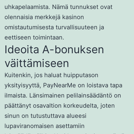
uhkapelaamista. Nämä tunnukset ovat
olennaisia ​​merkkejä kasinon
omistautumisesta turvallisuuteen ja
eettiseen toimintaan.
Ideoita A-bonuksen
väittämiseen
Kuitenkin, jos haluat huipputason
yksityisyyttä, PayNearMe on loistava tapa
ilmaista. Länsimainen pelilainsäädäntö on
päättänyt osavaltion korkeudelta, joten
sinun on tutustuttava alueesi
lupaviranomaisen asettamiin