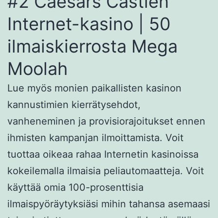
#2 Caesars Castlen
Internet-kasino | 50
ilmaiskierrosta Mega
Moolah
Lue myös monien paikallisten kasinon
kannustimien kierrätysehdot,
vanheneminen ja provisiorajoitukset ennen
ihmisten kampanjan ilmoittamista. Voit
tuottaa oikeaa rahaa Internetin kasinoissa
kokeilemalla ilmaisia ​​peliautomaatteja. Voit
käyttää omia 100-prosenttisia
ilmaispyöräytyksiäsi mihin tahansa asemaasi