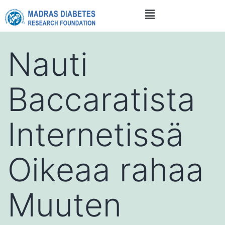
Nauti
Baccaratista
Internetissä
Oikeaa rahaa
Muuten