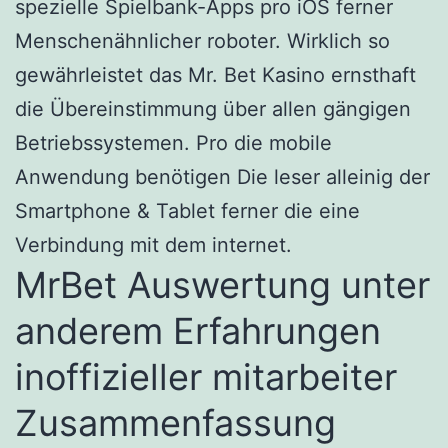
spezielle Spielbank-Apps pro iOS ferner
Menschenähnlicher roboter. Wirklich so
gewährleistet das Mr. Bet Kasino ernsthaft
die Übereinstimmung über allen gängigen
Betriebssystemen. Pro die mobile
Anwendung benötigen Die leser alleinig der
Smartphone & Tablet ferner die eine
Verbindung mit dem internet.
MrBet Auswertung unter
anderem Erfahrungen
inoffizieller mitarbeiter
Zusammenfassung