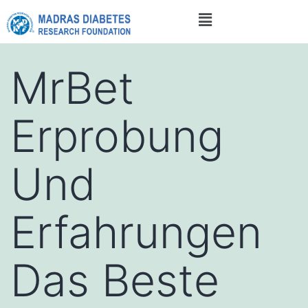
MrBet
Erprobung
Und
Erfahrungen
Das Beste