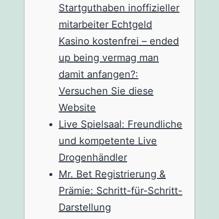
Startguthaben inoffizieller
mitarbeiter Echtgeld
Kasino kostenfrei – ended
up being vermag man
damit anfangen?:
Versuchen Sie diese
Website
Live Spielsaal: Freundliche
und kompetente Live
Drogenhändler
Mr. Bet Registrierung &
Prämie: Schritt-für-Schritt-
Darstellung