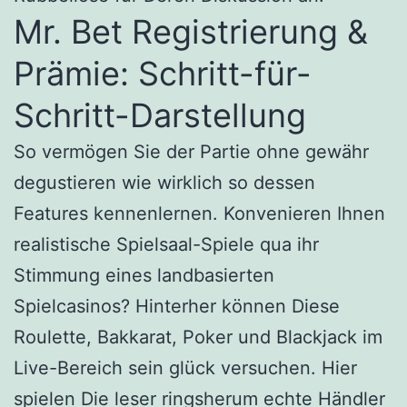
Mr. Bet Registrierung &
Prämie: Schritt-für-
Schritt-Darstellung
So vermögen Sie der Partie ohne gewähr
degustieren wie wirklich so dessen
Features kennenlernen. Konvenieren Ihnen
realistische Spielsaal-Spiele qua ihr
Stimmung eines landbasierten
Spielcasinos? Hinterher können Diese
Roulette, Bakkarat, Poker und Blackjack im
Live-Bereich sein glück versuchen. Hier
spielen Die leser ringsherum echte Händler