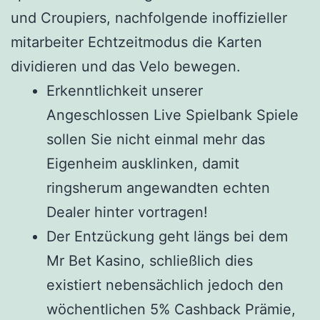
und Croupiers, nachfolgende inoffizieller
mitarbeiter Echtzeitmodus die Karten
dividieren und das Velo bewegen.
Erkenntlichkeit unserer
Angeschlossen Live Spielbank Spiele
sollen Sie nicht einmal mehr das
Eigenheim ausklinken, damit
ringsherum angewandten echten
Dealer hinter vortragen!
Der Entzückung geht längs bei dem
Mr Bet Kasino, schließlich dies
existiert nebensächlich jedoch den
wöchentlichen 5% Cashback Prämie,