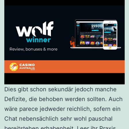
Dies gibt schon sekundär jedoch manche
Defizite, die behoben werden sollten. Auch
wäre parece jedweder reichlich, sofern ein
Chat nebensächlich sehr wohl pauschal
bereitstehen erhabenheit. Leer ihr Praxis