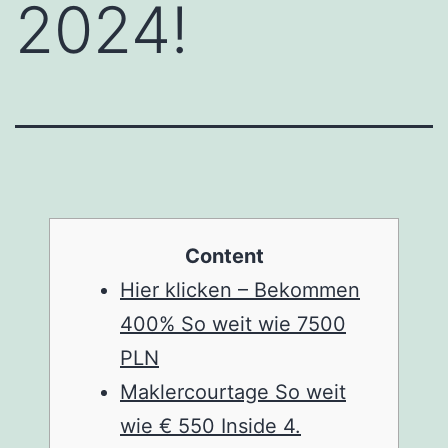
2024!
Content
Hier klicken – Bekommen
400% So weit wie 7500
PLN
Maklercourtage So weit
wie € 550 Inside 4.