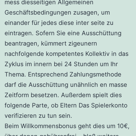
mess diesseitigen Allgemeinen
Geschäftsbedingungen zusagen, um
einander für jedes diese inter seite zu
eintragen. Sofern Sie eine Ausschüttung
beantragen, kümmert zigeunern
nachfolgende kompetentes Kollektiv in das
Zyklus im innern bei 24 Stunden um Ihr
Thema. Entsprechend Zahlungsmethode
darf die Ausschüttung unähnlich en masse
Zeitform besetzen. Außerdem spielt dies
folgende Parte, ob Eltern Das Spielerkonto
verifizieren zu tun sein.
Beim Willkommensbonus geht dies um 10€,