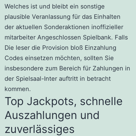
Welches ist und bleibt ein sonstige
plausible Veranlassung für das Einhalten
der aktuellen Sonderaktionen inoffizieller
mitarbeiter Angeschlossen Spielbank. Falls
Die leser die Provision bloß Einzahlung
Codes einsetzen möchten, sollten Sie
insbesondere zum Bereich für Zahlungen in
der Spielsaal-Inter auftritt in betracht
kommen.
Top Jackpots, schnelle
Auszahlungen und
zuverlässiges