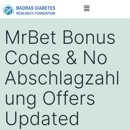
MrBet Bonus
Codes & No
Abschlagzahl
ung Offers
Updated