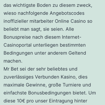
das wichtigste Boden zu diesem zweck,
wieso nachfolgende Angebotscodes
inoffizieller mitarbeiter Online Casino so
beliebt man sagt, sie seien. Alle
Bonuspreise nach diesem Internet-
Casinoportal unterliegen bestimmten
Bedingungen unter anderem Geltend
machen.
Mr Bet sei der sehr beliebtes und
zuverlässiges Verbunden Kasino, dies
maximale Gewinne, große Turniere und
einfachste Bonusbedingungen bietet. Um
diese 10€ pro unser Eintragung hinter