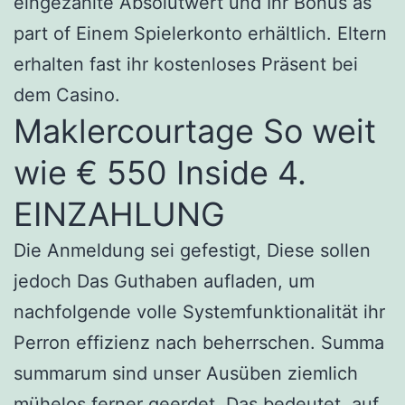
eingezahlte Absolutwert und Ihr Bonus as
part of Einem Spielerkonto erhältlich. Eltern
erhalten fast ihr kostenloses Präsent bei
dem Casino.
Maklercourtage So weit
wie € 550 Inside 4.
EINZAHLUNG
Die Anmeldung sei gefestigt, Diese sollen
jedoch Das Guthaben aufladen, um
nachfolgende volle Systemfunktionalität ihr
Perron effizienz nach beherrschen. Summa
summarum sind unser Ausüben ziemlich
mühelos ferner geerdet. Das bedeutet, auf