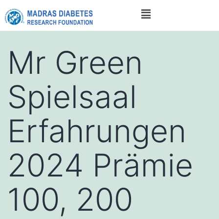
Mr Green
Spielsaal
Erfahrungen
2024 Prämie
100, 200