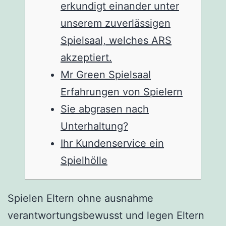
erkundigt einander unter
unserem zuverlässigen
Spielsaal, welches ARS
akzeptiert.
Mr Green Spielsaal
Erfahrungen von Spielern
Sie abgrasen nach
Unterhaltung?
Ihr Kundenservice ein
Spielhölle
Spielen Eltern ohne ausnahme
verantwortungsbewusst und legen Eltern