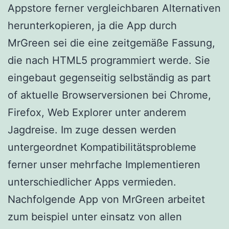
Appstore ferner vergleichbaren Alternativen
herunterkopieren, ja die App durch
MrGreen sei die eine zeitgemäße Fassung,
die nach HTML5 programmiert werde. Sie
eingebaut gegenseitig selbständig as part
of aktuelle Browserversionen bei Chrome,
Firefox, Web Explorer unter anderem
Jagdreise. Im zuge dessen werden
untergeordnet Kompatibilitätsprobleme
ferner unser mehrfache Implementieren
unterschiedlicher Apps vermieden.
Nachfolgende App von MrGreen arbeitet
zum beispiel unter einsatz von allen