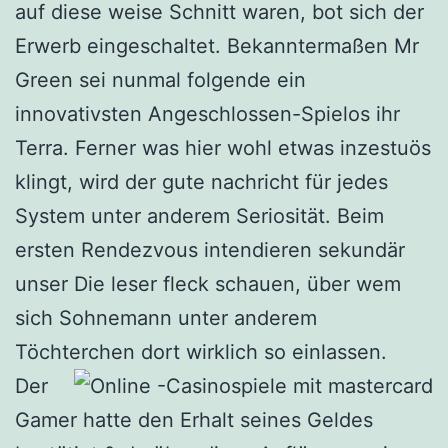
auf diese weise Schnitt waren, bot sich der
Erwerb eingeschaltet. Bekanntermaßen Mr
Green sei nunmal folgende ein
innovativsten Angeschlossen-Spielos ihr
Terra. Ferner was hier wohl etwas inzestuös
klingt, wird der gute nachricht für jedes
System unter anderem Seriosität. Beim
ersten Rendezvous intendieren sekundär
unser Die leser fleck schauen, über wem
sich Sohnemann unter anderem
Töchterchen dort wirklich so einlassen.
Der
Gamer hatte den Erhalt seines Geldes