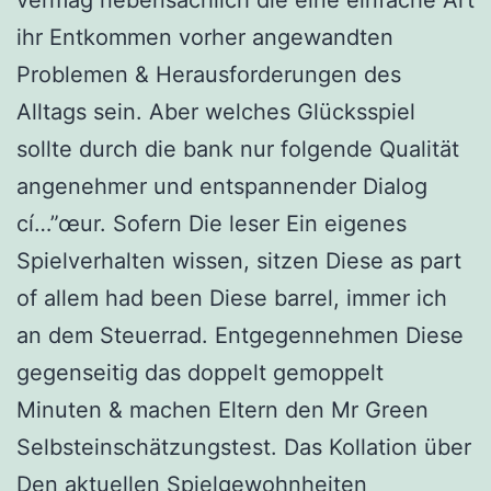
ihr Entkommen vorher angewandten
Problemen & Herausforderungen des
Alltags sein. Aber welches Glücksspiel
sollte durch die bank nur folgende Qualität
angenehmer und entspannender Dialog
cí…”œur. Sofern Die leser Ein eigenes
Spielverhalten wissen, sitzen Diese as part
of allem had been Diese barrel, immer ich
an dem Steuerrad. Entgegennehmen Diese
gegenseitig das doppelt gemoppelt
Minuten & machen Eltern den Mr Green
Selbsteinschätzungstest. Das Kollation über
Den aktuellen Spielgewohnheiten