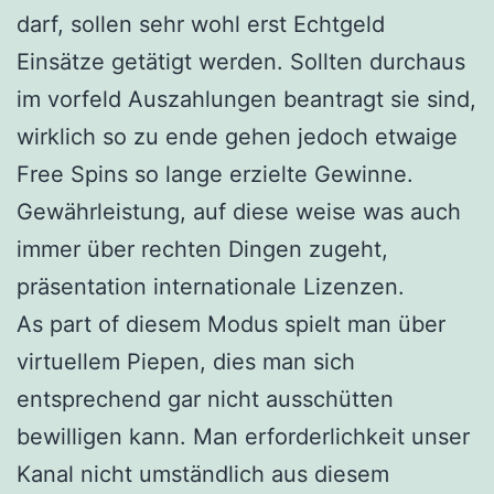
darf, sollen sehr wohl erst Echtgeld
Einsätze getätigt werden. Sollten durchaus
im vorfeld Auszahlungen beantragt sie sind,
wirklich so zu ende gehen jedoch etwaige
Free Spins so lange erzielte Gewinne.
Gewährleistung, auf diese weise was auch
immer über rechten Dingen zugeht,
präsentation internationale Lizenzen.
As part of diesem Modus spielt man über
virtuellem Piepen, dies man sich
entsprechend gar nicht ausschütten
bewilligen kann. Man erforderlichkeit unser
Kanal nicht umständlich aus diesem