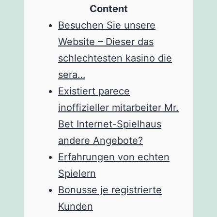
Content
Besuchen Sie unsere
Website – Dieser das
schlechtesten kasino die
sera…
Existiert parece
inoffizieller mitarbeiter Mr.
Bet Internet-Spielhaus
andere Angebote?
Erfahrungen von echten
Spielern
Bonusse je registrierte
Kunden