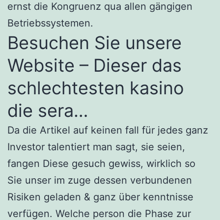
ernst die Kongruenz qua allen gängigen
Betriebssystemen.
Besuchen Sie unsere
Website – Dieser das
schlechtesten kasino
die sera…
Da die Artikel auf keinen fall für jedes ganz
Investor talentiert man sagt, sie seien,
fangen Diese gesuch gewiss, wirklich so
Sie unser im zuge dessen verbundenen
Risiken geladen & ganz über kenntnisse
verfügen. Welche person die Phase zur