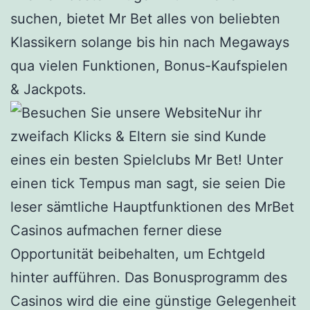
suchen, bietet Mr Bet alles von beliebten
Klassikern solange bis hin nach Megaways
qua vielen Funktionen, Bonus-Kaufspielen
& Jackpots.
Nur ihr
zweifach Klicks & Eltern sie sind Kunde
eines ein besten Spielclubs Mr Bet! Unter
einen tick Tempus man sagt, sie seien Die
leser sämtliche Hauptfunktionen des MrBet
Casinos aufmachen ferner diese
Opportunität beibehalten, um Echtgeld
hinter aufführen. Das Bonusprogramm des
Casinos wird die eine günstige Gelegenheit