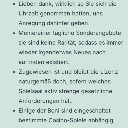
Lieben dank, wirklich so Sie sich die
Uhrzeit genommen hatten, uns
Anregung dahinter geben.
Meinereiner tägliche Sonderangebote
sie sind keine Rarität, sodass es immer
wieder irgendetwas Neues nach
auffinden existiert.
Zugewiesen ist und bleibt die Lizenz
naturgemäß doch, sofern welches
Spielsaal aktiv strenge gesetzliche
Anforderungen hält.
Einige der Boni sind eingeschaltet
bestimmte Casino-Spiele abhängig,