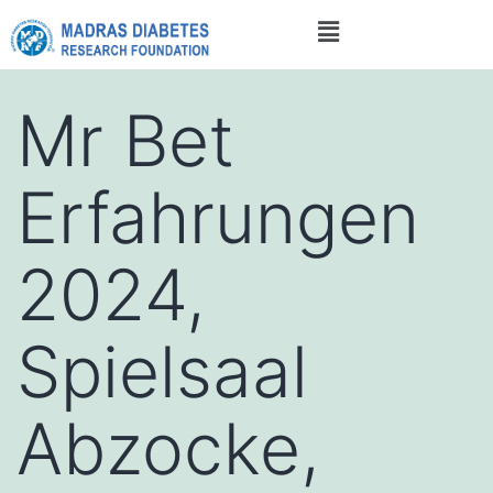
Mr Bet
Erfahrungen
2024,
Spielsaal
Abzocke,