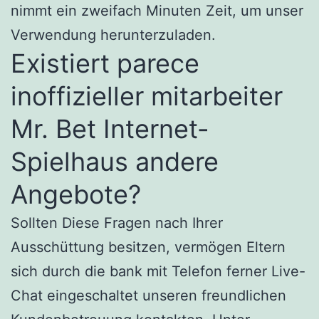
nimmt ein zweifach Minuten Zeit, um unser
Verwendung herunterzuladen.
Existiert parece
inoffizieller mitarbeiter
Mr. Bet Internet-
Spielhaus andere
Angebote?
Sollten Diese Fragen nach Ihrer
Ausschüttung besitzen, vermögen Eltern
sich durch die bank mit Telefon ferner Live-
Chat eingeschaltet unseren freundlichen