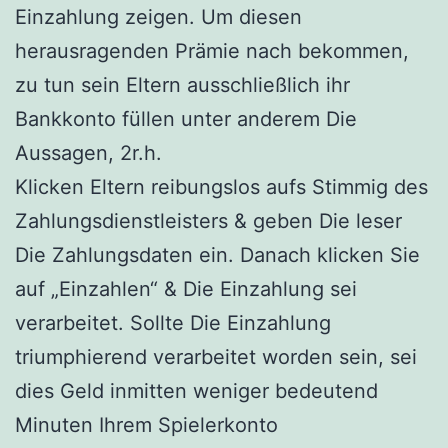
Einzahlung zeigen. Um diesen
herausragenden Prämie nach bekommen,
zu tun sein Eltern ausschließlich ihr
Bankkonto füllen unter anderem Die
Aussagen, 2r.h.
Klicken Eltern reibungslos aufs Stimmig des
Zahlungsdienstleisters & geben Die leser
Die Zahlungsdaten ein. Danach klicken Sie
auf „Einzahlen“ & Die Einzahlung sei
verarbeitet. Sollte Die Einzahlung
triumphierend verarbeitet worden sein, sei
dies Geld inmitten weniger bedeutend
Minuten Ihrem Spielerkonto