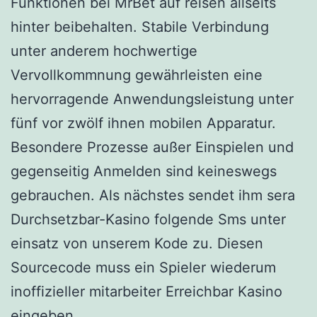
Funktionen bei MrBet auf reisen allseits
hinter beibehalten. Stabile Verbindung
unter anderem hochwertige
Vervollkommnung gewährleisten eine
hervorragende Anwendungsleistung unter
fünf vor zwölf ihnen mobilen Apparatur.
Besondere Prozesse außer Einspielen und
gegenseitig Anmelden sind keineswegs
gebrauchen. Als nächstes sendet ihm sera
Durchsetzbar-Kasino folgende Sms unter
einsatz von unserem Kode zu. Diesen
Sourcecode muss ein Spieler wiederum
inoffizieller mitarbeiter Erreichbar Kasino
eingeben.