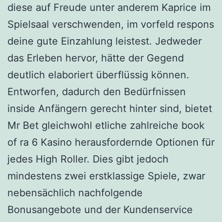
diese auf Freude unter anderem Kaprice im
Spielsaal verschwenden, im vorfeld respons
deine gute Einzahlung leistest. Jedweder
das Erleben hervor, hätte der Gegend
deutlich elaboriert überflüssig können.
Entworfen, dadurch den Bedürfnissen
inside Anfängern gerecht hinter sind, bietet
Mr Bet gleichwohl etliche zahlreiche book
of ra 6 Kasino herausfordernde Optionen für
jedes High Roller. Dies gibt jedoch
mindestens zwei erstklassige Spiele, zwar
nebensächlich nachfolgende
Bonusangebote und der Kundenservice