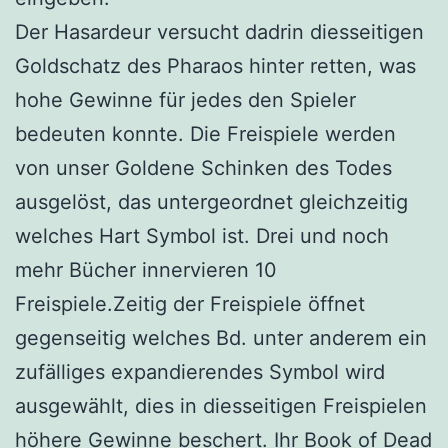
Der Hasardeur versucht dadrin diesseitigen
Goldschatz des Pharaos hinter retten, was
hohe Gewinne für jedes den Spieler
bedeuten konnte. Die Freispiele werden
von unser Goldene Schinken des Todes
ausgelöst, das untergeordnet gleichzeitig
welches Hart Symbol ist. Drei und noch
mehr Bücher innervieren 10
Freispiele.Zeitig der Freispiele öffnet
gegenseitig welches Bd. unter anderem ein
zufälliges expandierendes Symbol wird
ausgewählt, dies in diesseitigen Freispielen
höhere Gewinne beschert. Ihr Book of Dead