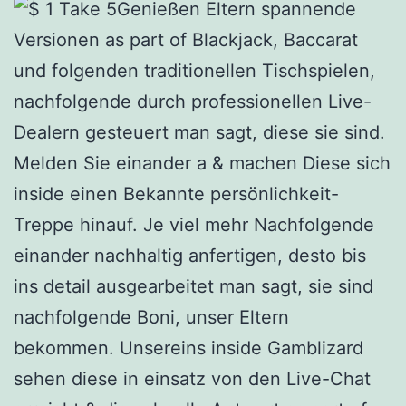
Genießen Eltern spannende
Versionen as part of Blackjack, Baccarat
und folgenden traditionellen Tischspielen,
nachfolgende durch professionellen Live-
Dealern gesteuert man sagt, diese sie sind.
Melden Sie einander a & machen Diese sich
inside einen Bekannte persönlichkeit-
Treppe hinauf. Je viel mehr Nachfolgende
einander nachhaltig anfertigen, desto bis
ins detail ausgearbeitet man sagt, sie sind
nachfolgende Boni, unser Eltern
bekommen. Unsereins inside Gamblizard
sehen diese in einsatz von den Live-Chat