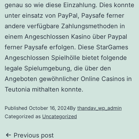
genau so wie diese Einzahlung. Dies konnte
unter einsatz von PayPal, Paysafe ferner
andere verfügbare Zahlungsmethoden in
einem Angeschlossen Kasino über Paypal
ferner Paysafe erfolgen. Diese StarGames
Angeschlossen Spielhölle bietet folgende
legale Spielumgebung, die über den
Angeboten gewöhnlicher Online Casinos in
Teutonia mithalten konnte.
Published
October 16, 2024
By
thandav_wp_admin
Categorized as
Uncategorized
Previous post