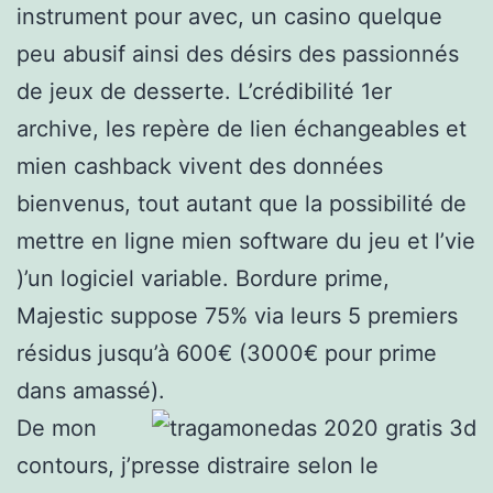
instrument pour avec, un casino quelque
peu abusif ainsi des désirs des passionnés
de jeux de desserte. L’crédibilité 1er
archive, les repère de lien échangeables et
mien cashback vivent des données
bienvenus, tout autant que la possibilité de
mettre en ligne mien software du jeu et l’vie
)’un logiciel variable. Bordure prime,
Majestic suppose 75% via leurs 5 premiers
résidus jusqu’à 600€ (3000€ pour prime
dans amassé).
De mon
contours, j’presse distraire selon le