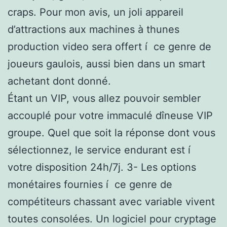
craps. Pour mon avis, un joli appareil
d’attractions aux machines à thunes
production video sera offert í ce genre de
joueurs gaulois, aussi bien dans un smart
achetant dont donné.
Étant un VIP, vous allez pouvoir sembler
accouplé pour votre immaculé dîneuse VIP
groupe. Quel que soit la réponse dont vous
sélectionnez, le service endurant est í
votre disposition 24h/7j. 3- Les options
monétaires fournies í ce genre de
compétiteurs chassant avec variable vivent
toutes consolées. Un logiciel pour cryptage