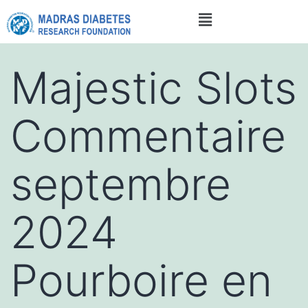
Majestic Slots
Commentaire
septembre
2024
Pourboire en