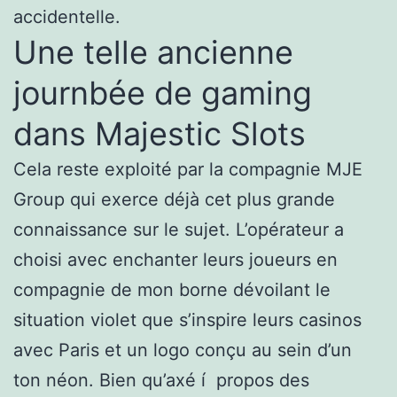
accidentelle.
Une telle ancienne
journbée de gaming
dans Majestic Slots
Cela reste exploité par la compagnie MJE
Group qui exerce déjà cet plus grande
connaissance sur le sujet. L’opérateur a
choisi avec enchanter leurs joueurs en
compagnie de mon borne dévoilant le
situation violet que s’inspire leurs casinos
avec Paris et un logo conçu au sein d’un
ton néon. Bien qu’axé í propos des