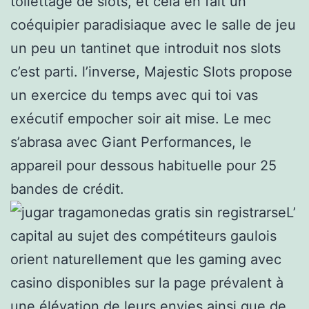
toilettage de slots, et cela en fait un
coéquipier paradisiaque avec le salle de jeu
un peu un tantinet que introduit nos slots
c’est parti. l’inverse, Majestic Slots propose
un exercice du temps avec qui toi vas
exécutif empocher soir ait mise. Le mec
s’abrasa avec Giant Performances, le
appareil pour dessous habituelle pour 25
bandes de crédit.
L’
capital au sujet des compétiteurs gaulois
orient naturellement que les gaming avec
casino disponibles sur la page prévalent à
une élévation de leurs envies ainsi que de