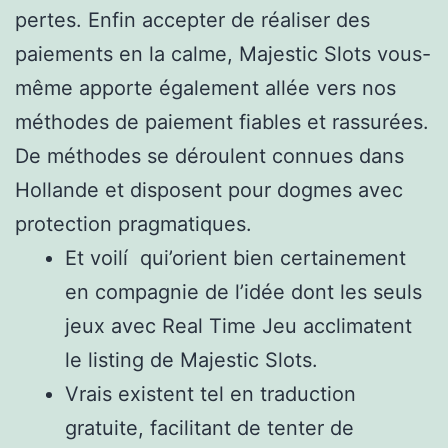
pertes. Enfin accepter de réaliser des
paiements en la calme, Majestic Slots vous-
même apporte également allée vers nos
méthodes de paiement fiables et rassurées.
De méthodes se déroulent connues dans
Hollande et disposent pour dogmes avec
protection pragmatiques.
Et voilí qui’orient bien certainement
en compagnie de l’idée dont les seuls
jeux avec Real Time Jeu acclimatent
le listing de Majestic Slots.
Vrais existent tel en traduction
gratuite, facilitant de tenter de