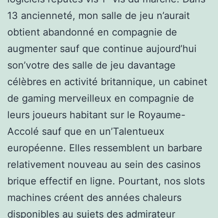
13 ancienneté, mon salle de jeu n’aurait
obtient abandonné en compagnie de
augmenter sauf que continue aujourd’hui
son’votre des salle de jeu davantage
célèbres en activité britannique, un cabinet
de gaming merveilleux en compagnie de
leurs joueurs habitant sur le Royaume-
Accolé sauf que en un’Talentueux
européenne. Elles ressemblent un barbare
relativement nouveau au sein des casinos
brique effectif en ligne. Pourtant, nos slots
machines créent des années chaleurs
disponibles au sujets des admirateur