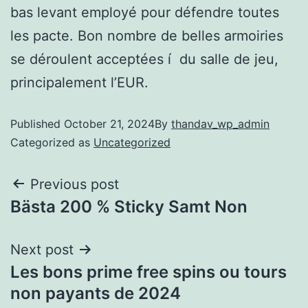
bas levant employé pour défendre toutes
les pacte. Bon nombre de belles armoiries
se déroulent acceptées í du salle de jeu,
principalement l’EUR.
Published
October 21, 2024
By
thandav_wp_admin
Categorized as
Uncategorized
Previous post
Bästa 200 % Sticky Samt Non
Next post
Les bons prime free spins ou tours
non payants de 2024