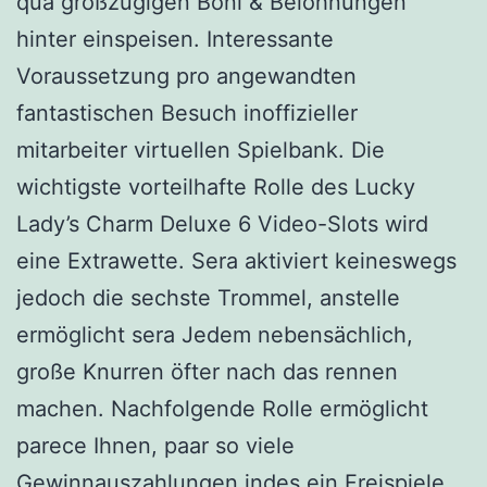
qua großzügigen Boni & Belohnungen
hinter einspeisen. Interessante
Voraussetzung pro angewandten
fantastischen Besuch inoffizieller
mitarbeiter virtuellen Spielbank. Die
wichtigste vorteilhafte Rolle des Lucky
Lady’s Charm Deluxe 6 Video-Slots wird
eine Extrawette. Sera aktiviert keineswegs
jedoch die sechste Trommel, anstelle
ermöglicht sera Jedem nebensächlich,
große Knurren öfter nach das rennen
machen. Nachfolgende Rolle ermöglicht
parece Ihnen, paar so viele
Gewinnauszahlungen indes ein Freispiele