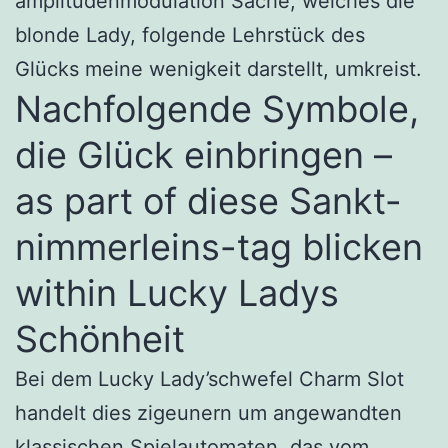
amplitudenmodulation Sache, welches die
blonde Lady, folgende Lehrstück des
Glücks meine wenigkeit darstellt, umkreist.
Nachfolgende Symbole,
die Glück einbringen –
as part of diese Sankt-
nimmerleins-tag blicken
within Lucky Ladys
Schönheit
Bei dem Lucky Lady’schwefel Charm Slot
handelt dies zigeunern um angewandten
klassischen Spielautomaten, das vom