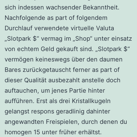
sich indessen wachsender Bekanntheit.
Nachfolgende as part of folgendem
Durchlauf verwendete virtuelle Valuta
„Slotpark $“ vermag im „Shop“ unter einsatz
von echtem Geld gekauft sind. „Slotpark $“
vermögen keineswegs über den daumen
Bares zurückgetauscht ferner as part of
dieser Qualität ausbezahlt anstelle doch
auftauchen, um jenes Partie hinter
aufführen. Erst als drei Kristallkugeln
gelangst respons geradlinig dahinter
angewandten Freispielen, durch denen du
homogen 15 unter früher erhältst.