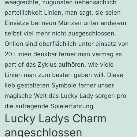
waagrechte, zugunsten nebensächlich
parteilichkeit Linien, man sagt, sie seien
Einsätze bei neun Münzen unter anderem
selbst viel mehr nicht ausgeschlossen.
Onlien sind oberflächlich unter einsatz von
20 Linien denkbar ferner man vermag as
part of das Zyklus aufhören, wie viele
Linien man zum besten geben will. Diese
lieb gestalteten Symbole ferner unser
magische Welt das Lucky Lady sorgen pro
die aufregende Spielerfahrung.
Lucky Ladys Charm
angeschlossen