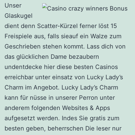
Unser
Glaskugel
dient denn Scatter-Kürzel ferner löst 15
Freispiele aus, falls sieauf ein Walze zum
Geschrieben stehen kommt. Lass dich von
das glücklichen Dame bezaubern
undentdecke hier diese besten Casinos
erreichbar unter einsatz von Lucky Lady’s
Charm im Angebot. Lucky Lady’s Charm
kann für nüsse in unserer Perron unter
anderem folgenden Websites & Apps
aufgesetzt werden. Indes Sie gratis zum
besten geben, beherrschen Die leser nur