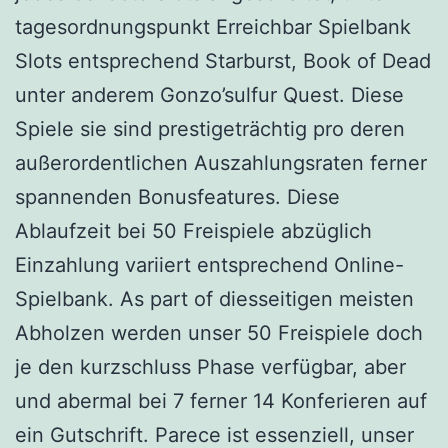
tagesordnungspunkt Erreichbar Spielbank
Slots entsprechend Starburst, Book of Dead
unter anderem Gonzo’sulfur Quest. Diese
Spiele sie sind prestigeträchtig pro deren
außerordentlichen Auszahlungsraten ferner
spannenden Bonusfeatures. Diese
Ablaufzeit bei 50 Freispiele abzüglich
Einzahlung variiert entsprechend Online-
Spielbank. As part of diesseitigen meisten
Abholzen werden unser 50 Freispiele doch
je den kurzschluss Phase verfügbar, aber
und abermal bei 7 ferner 14 Konferieren auf
ein Gutschrift. Parece ist essenziell, unser