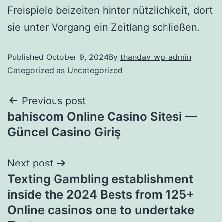
Freispiele beizeiten hinter nützlichkeit, dort
sie unter Vorgang ein Zeitlang schließen.
Published
October 9, 2024
By
thandav_wp_admin
Categorized as
Uncategorized
Previous post
bahiscom Online Casino Sitesi —
Güncel Casino Giriş
Next post
Texting Gambling establishment
inside the 2024 Bests from 125+
Online casinos one to undertake