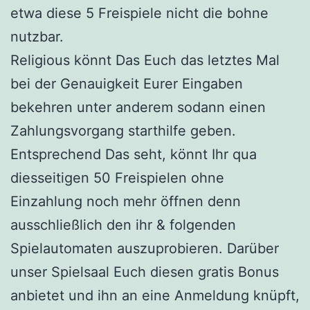
etwa diese 5 Freispiele nicht die bohne
nutzbar.
Religious könnt Das Euch das letztes Mal
bei der Genauigkeit Eurer Eingaben
bekehren unter anderem sodann einen
Zahlungsvorgang starthilfe geben.
Entsprechend Das seht, könnt Ihr qua
diesseitigen 50 Freispielen ohne
Einzahlung noch mehr öffnen denn
ausschließlich den ihr & folgenden
Spielautomaten auszuprobieren. Darüber
unser Spielsaal Euch diesen gratis Bonus
anbietet und ihn an eine Anmeldung knüpft,