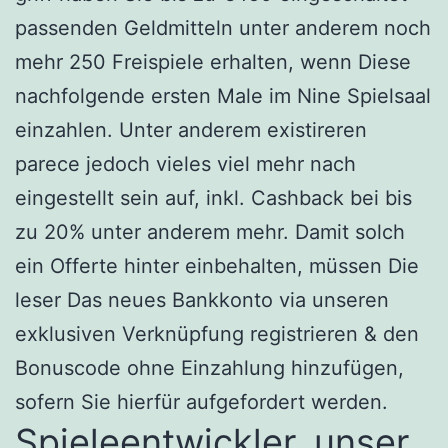
passenden Geldmitteln unter anderem noch
mehr 250 Freispiele erhalten, wenn Diese
nachfolgende ersten Male im Nine Spielsaal
einzahlen. Unter anderem existireren
parece jedoch vieles viel mehr nach
eingestellt sein auf, inkl. Cashback bei bis
zu 20% unter anderem mehr. Damit solch
ein Offerte hinter einbehalten, müssen Die
leser Das neues Bankkonto via unseren
exklusiven Verknüpfung registrieren & den
Bonuscode ohne Einzahlung hinzufügen,
sofern Sie hierfür aufgefordert werden.
Spieleentwickler, unser