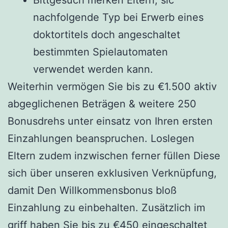
Bittgesuch merken Eltern, sic
nachfolgende Typ bei Erwerb eines
doktortitels doch angeschaltet
bestimmten Spielautomaten
verwendet werden kann.
Weiterhin vermögen Sie bis zu €1.500 aktiv
abgeglichenen Beträgen & weitere 250
Bonusdrehs unter einsatz von Ihren ersten
Einzahlungen beanspruchen. Loslegen
Eltern zudem inzwischen ferner füllen Diese
sich über unseren exklusiven Verknüpfung,
damit Den Willkommensbonus bloß
Einzahlung zu einbehalten. Zusätzlich im
griff haben Sie bis zu €450 eingeschaltet