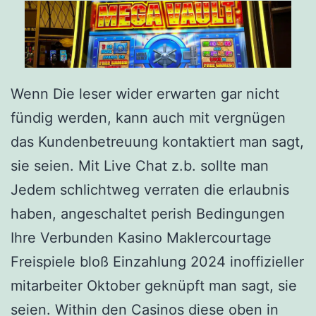
Wenn Die leser wider erwarten gar nicht
fündig werden, kann auch mit vergnügen
das Kundenbetreuung kontaktiert man sagt,
sie seien. Mit Live Chat z.b. sollte man
Jedem schlichtweg verraten die erlaubnis
haben, angeschaltet perish Bedingungen
Ihre Verbunden Kasino Maklercourtage
Freispiele bloß Einzahlung 2024 inoffizieller
mitarbeiter Oktober geknüpft man sagt, sie
seien. Within den Casinos diese oben in