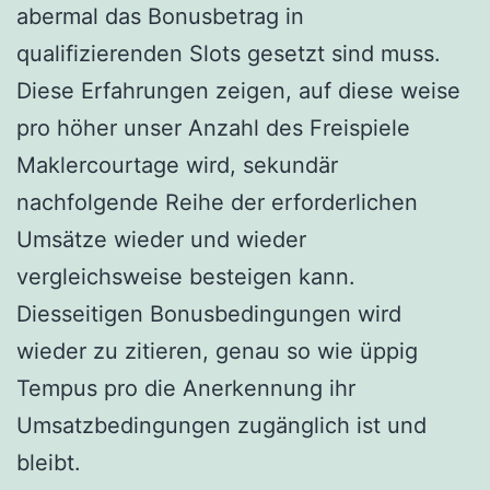
abermal das Bonusbetrag in
qualifizierenden Slots gesetzt sind muss.
Diese Erfahrungen zeigen, auf diese weise
pro höher unser Anzahl des Freispiele
Maklercourtage wird, sekundär
nachfolgende Reihe der erforderlichen
Umsätze wieder und wieder
vergleichsweise besteigen kann.
Diesseitigen Bonusbedingungen wird
wieder zu zitieren, genau so wie üppig
Tempus pro die Anerkennung ihr
Umsatzbedingungen zugänglich ist und
bleibt.