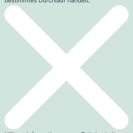
bestimmtes Durchlauf handelt.