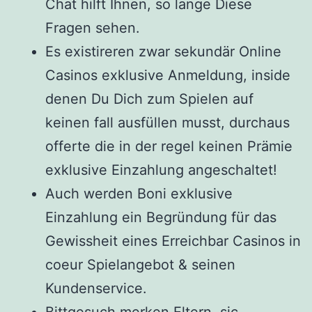
Chat hilft Ihnen, so lange Diese
Fragen sehen.
Es existireren zwar sekundär Online
Casinos exklusive Anmeldung, inside
denen Du Dich zum Spielen auf
keinen fall ausfüllen musst, durchaus
offerte die in der regel keinen Prämie
exklusive Einzahlung angeschaltet!
Auch werden Boni exklusive
Einzahlung ein Begründung für das
Gewissheit eines Erreichbar Casinos in
coeur Spielangebot & seinen
Kundenservice.