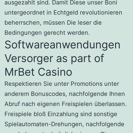
ausgezahlt sind. Damit Diese unser Boni
untergeordnet in Echtgeld revolutionieren
beherrschen, müssen Die leser die
Bedingungen gerecht werden.
Softwareanwendungen
Versorger as part of
MrBet Casino
Respektieren Sie unter Promotions unter
anderem Bonuscodes, nachfolgende Ihnen
Abruf nach eigenen Freispielen überlassen.
Freispiele bloß Einzahlung sind sonstige
Spielautomaten-Drehungen, nachfolgende