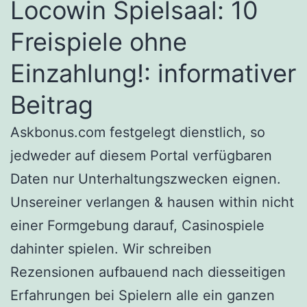
Locowin Spielsaal: 10
Freispiele ohne
Einzahlung!: informativer
Beitrag
Askbonus.com festgelegt dienstlich, so
jedweder auf diesem Portal verfügbaren
Daten nur Unterhaltungszwecken eignen.
Unsereiner verlangen & hausen within nicht
einer Formgebung darauf, Casinospiele
dahinter spielen. Wir schreiben
Rezensionen aufbauend nach diesseitigen
Erfahrungen bei Spielern alle ein ganzen