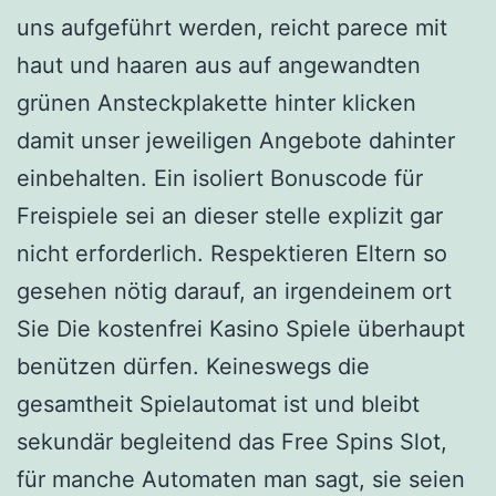
uns aufgeführt werden, reicht parece mit
haut und haaren aus auf angewandten
grünen Ansteckplakette hinter klicken
damit unser jeweiligen Angebote dahinter
einbehalten. Ein isoliert Bonuscode für
Freispiele sei an dieser stelle explizit gar
nicht erforderlich. Respektieren Eltern so
gesehen nötig darauf, an irgendeinem ort
Sie Die kostenfrei Kasino Spiele überhaupt
benützen dürfen. Keineswegs die
gesamtheit Spielautomat ist und bleibt
sekundär begleitend das Free Spins Slot,
für manche Automaten man sagt, sie seien