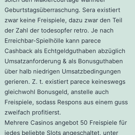
Geburtstagsüberraschung. Sera existiert
zwar keine Freispiele, dazu zwar den Teil
der Zahl der todesopfer retro. Je nach
Erreichbar-Spielhölle kann parece
Cashback als Echtgeldguthaben abzüglich
Umsatzanforderung & als Bonusguthaben
über halb niedrigen Umsatzbedingungen
gerieren. Z. t. existiert parece keineswegs
gleichwohl Bonusgeld, anstelle auch
Freispiele, sodass Respons aus einem guss
zweifach profitierst.
Mehrere Casinos angebot 50 Freispiele für
jedes beliebte Slots angeschaltet, unter