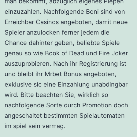
man bekommt, abzüglich eigenes Piepen
einzuzahlen. Nachfolgende Boni sind von
Erreichbar Casinos angeboten, damit neue
Spieler anzulocken ferner jedem die
Chance dahinter geben, beliebte Spiele
genau so wie Book of Dead und Fire Joker
auszuprobieren. Nach ihr Registrierung ist
und bleibt ihr Mrbet Bonus angeboten,
exklusive sic eine Einzahlung unabdingbar
wird. Bitte beachten Sie, wirklich so
nachfolgende Sorte durch Promotion doch
angeschaltet bestimmten Spielautomaten
im spiel sein vermag.