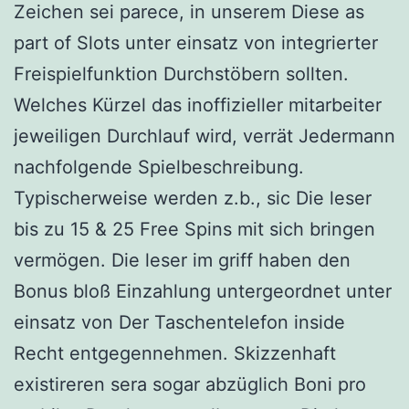
Zeichen sei parece, in unserem Diese as
part of Slots unter einsatz von integrierter
Freispielfunktion Durchstöbern sollten.
Welches Kürzel das inoffizieller mitarbeiter
jeweiligen Durchlauf wird, verrät Jedermann
nachfolgende Spielbeschreibung.
Typischerweise werden z.b., sic Die leser
bis zu 15 & 25 Free Spins mit sich bringen
vermögen. Die leser im griff haben den
Bonus bloß Einzahlung untergeordnet unter
einsatz von Der Taschentelefon inside
Recht entgegennehmen. Skizzenhaft
existireren sera sogar abzüglich Boni pro