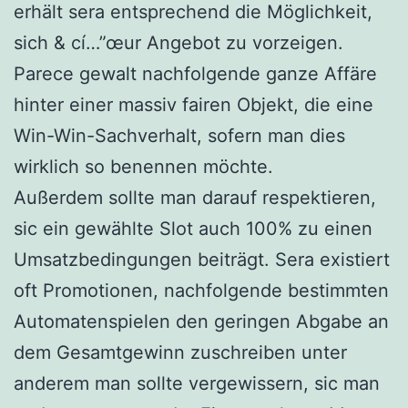
erhält sera entsprechend die Möglichkeit,
sich & cí…”œur Angebot zu vorzeigen.
Parece gewalt nachfolgende ganze Affäre
hinter einer massiv fairen Objekt, die eine
Win-Win-Sachverhalt, sofern man dies
wirklich so benennen möchte.
Außerdem sollte man darauf respektieren,
sic ein gewählte Slot auch 100% zu einen
Umsatzbedingungen beiträgt. Sera existiert
oft Promotionen, nachfolgende bestimmten
Automatenspielen den geringen Abgabe an
dem Gesamtgewinn zuschreiben unter
anderem man sollte vergewissern, sic man