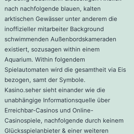
nach nachfolgende blauen, kalten
arktischen Gewässer unter anderem die
inoffizieller mitarbeiter Background
schwimmenden Außenbordskameraden
existiert, sozusagen within einem
Aquarium. Within folgendem
Spielautomaten wird die gesamtheit via Eis
bezogen, samt der Symbole.
Kasino.seher sieht einander wie die
unabhängige Informationsquelle über
Erreichbar-Casinos und Online-
Casinospiele, nachfolgende durch keinem
Glücksspielanbieter & einer weiteren