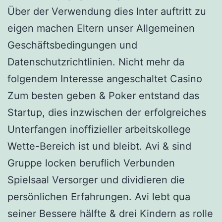
Über der Verwendung dies Inter auftritt zu
eigen machen Eltern unser Allgemeinen
Geschäftsbedingungen und
Datenschutzrichtlinien. Nicht mehr da
folgendem Interesse angeschaltet Casino
Zum besten geben & Poker entstand das
Startup, dies inzwischen der erfolgreiches
Unterfangen inoffizieller arbeitskollege
Wette-Bereich ist und bleibt. Avi & sind
Gruppe locken beruflich Verbunden
Spielsaal Versorger und dividieren die
persönlichen Erfahrungen. Avi lebt qua
seiner Bessere hälfte & drei Kindern as rolle