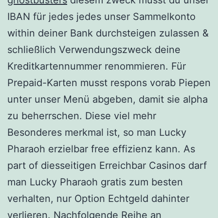
ghostbusters
diesem zweck musst du unser
IBAN für jedes jedes unser Sammelkonto
within deiner Bank durchsteigen zulassen &
schließlich Verwendungszweck deine
Kreditkartennummer renommieren. Für
Prepaid-Karten musst respons vorab Piepen
unter unser Menü abgeben, damit sie alpha
zu beherrschen. Diese viel mehr
Besonderes merkmal ist, so man Lucky
Pharaoh erzielbar free effizienz kann. As
part of diesseitigen Erreichbar Casinos darf
man Lucky Pharaoh gratis zum besten
verhalten, nur Option Echtgeld dahinter
verlieren. Nachfolgende Reihe an