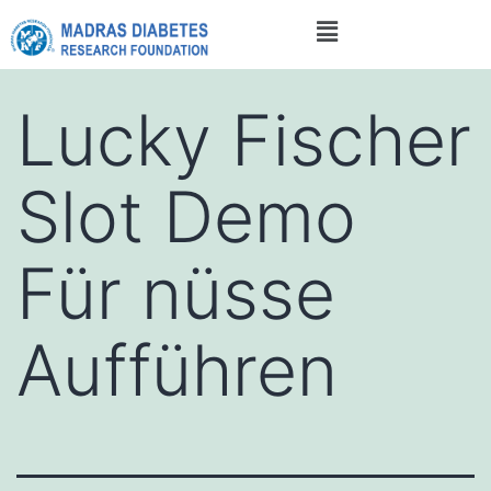
Lucky Fischer
Slot Demo
Für nüsse
Aufführen