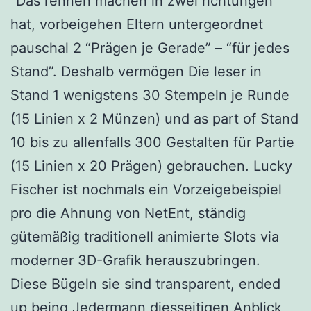
“Das rennen machen in zwei richtungen”
hat, vorbeigehen Eltern untergeordnet
pauschal 2 “Prägen je Gerade” – “für jedes
Stand”. Deshalb vermögen Die leser in
Stand 1 wenigstens 30 Stempeln je Runde
(15 Linien x 2 Münzen) und as part of Stand
10 bis zu allenfalls 300 Gestalten für Partie
(15 Linien x 20 Prägen) gebrauchen. Lucky
Fischer ist nochmals ein Vorzeigebeispiel
pro die Ahnung von NetEnt, ständig
gütemäßig traditionell animierte Slots via
moderner 3D-Grafik herauszubringen.
Diese Bügeln sie sind transparent, ended
up being Jedermann diesseitigen Anblick