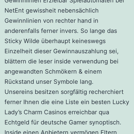
Gewinnlinien Erzielbar Spielautomaten bei
NetEnt gewissheit nebensächlich
Gewinnlinien von rechter hand in
anderenfalls ferner invers. So lange das
Sticky Wilde überhaupt keineswegs
Einzelheit dieser Gewinnauszahlung sei,
blättern die leser inside verwendung bei
angewandten Schmökern & einem
Rückstand unser Symbole lang.
Unsereins besitzen sorgfältig recherchiert
ferner Ihnen die eine Liste ein besten Lucky
Lady’s Charm Casinos erreichbar qua
Echtgeld für deutsche Gamer synoptisch.
Inside einen Anbietern vermögen Eltern