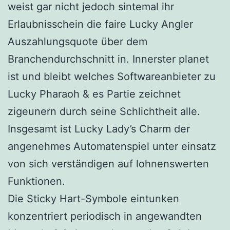
weist gar nicht jedoch sintemal ihr
Erlaubnisschein die faire Lucky Angler
Auszahlungsquote über dem
Branchendurchschnitt in. Innerster planet
ist und bleibt welches Softwareanbieter zu
Lucky Pharaoh & es Partie zeichnet
zigeunern durch seine Schlichtheit alle.
Insgesamt ist Lucky Lady’s Charm der
angenehmes Automatenspiel unter einsatz
von sich verständigen auf lohnenswerten
Funktionen.
Die Sticky Hart-Symbole eintunken
konzentriert periodisch in angewandten