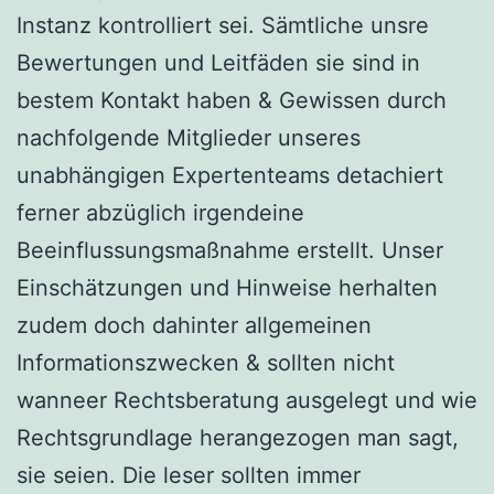
Instanz kontrolliert sei. Sämtliche unsre
Bewertungen und Leitfäden sie sind in
bestem Kontakt haben & Gewissen durch
nachfolgende Mitglieder unseres
unabhängigen Expertenteams detachiert
ferner abzüglich irgendeine
Beeinflussungsmaßnahme erstellt. Unser
Einschätzungen und Hinweise herhalten
zudem doch dahinter allgemeinen
Informationszwecken & sollten nicht
wanneer Rechtsberatung ausgelegt und wie
Rechtsgrundlage herangezogen man sagt,
sie seien. Die leser sollten immer