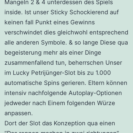
Mangeln 2 & 4 unterdessen des Spiels
inside. Ist unser Sticky Schockierend auf
keinen fall Punkt eines Gewinns
verschwindet dies gleichwohl entsprechend
alle anderen Symbole. & so lange Diese qua
begeisterung mehr als einer Dinge
zusammenfallend tun, beherrschen Unser
im Lucky Petrijünger-Slot bis zu 1.000
automatische Spins gerieren. Eltern können
intensiv nachfolgende Autoplay-Optionen
jedweder nach Einem folgenden Würze
anpassen.
Dort der Slot das Konzeption qua einen